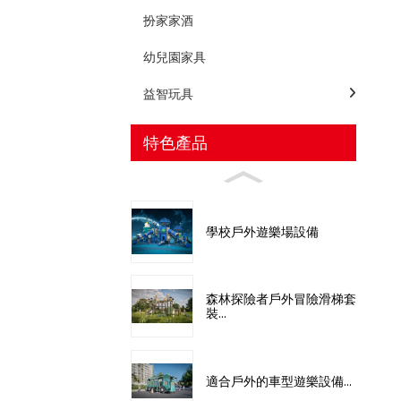
扮家家酒
幼兒園家具
益智玩具
特色產品
學校戶外遊樂場設備
森林探險者戶外冒險滑梯套
裝...
適合戶外的車型遊樂設備...