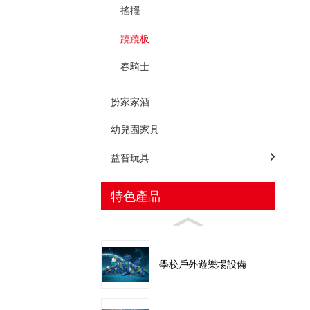
搖擺
蹺蹺板
春騎士
扮家家酒
幼兒園家具
益智玩具
特色產品
學校戶外遊樂場設備