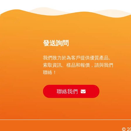
戶外中小型兒童攀爬架
發送詢問
帶滑梯的小型室內遊樂場設
備...
我們致力於為客戶提供優質產品。
索取資訊、樣品和報價，請與我們
兒童戶外遊樂場設備攀爬
架...
聯絡！
聯絡我們
© 