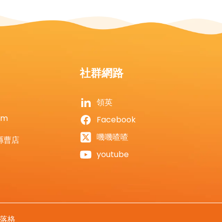
社群網路
領英
om
Facebook
嘰嘰喳喳
縣曹店
youtube
落格