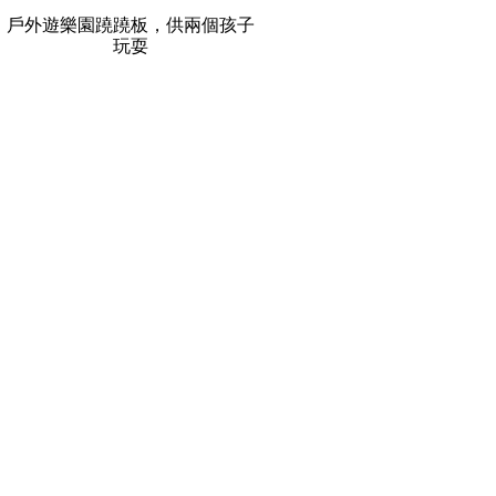
戶外遊樂園蹺蹺板，供兩個孩子
玩耍