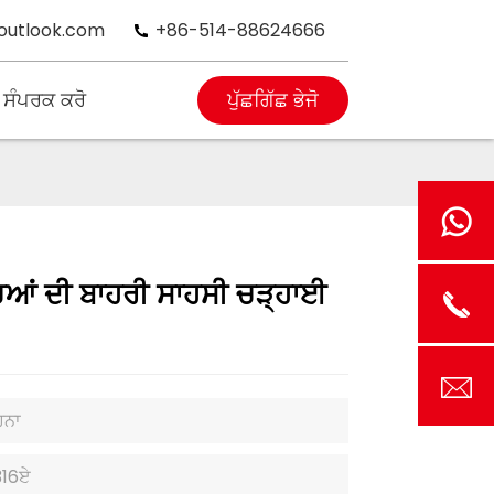
outlook.com
+86-514-88624666
 ਸੰਪਰਕ ਕਰੋ
ਪੁੱਛਗਿੱਛ ਭੇਜੋ
ਚਿਆਂ ਦੀ ਬਾਹਰੀ ਸਾਹਸੀ ਚੜ੍ਹਾਈ
ਹਨਾ
316ਏ