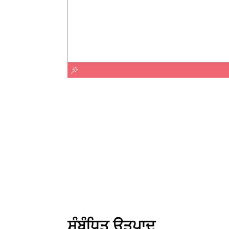
ਸੰਬੰਧਿਤ ਉਤਪਾਦ