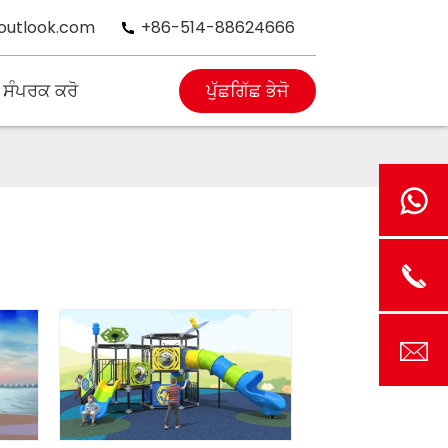
outlook.com
+86-514-88624666
 ਸੰਪਰਕ ਕਰੋ
ਪੁੱਛਗਿੱਛ ਭੇਜੋ