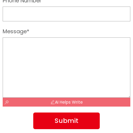
Phone Number
Message*
AI Helps Write
Submit