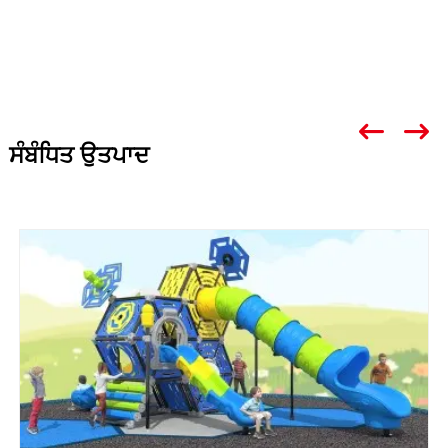
ਸੰਬੰਧਿਤ ਉਤਪਾਦ