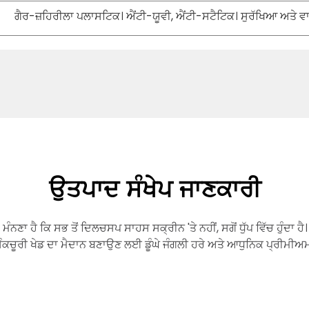
ਗੈਰ-ਜ਼ਹਿਰੀਲਾ ਪਲਾਸਟਿਕ। ਐਂਟੀ-ਯੂਵੀ, ਐਂਟੀ-ਸਟੈਟਿਕ। ਸੁਰੱਖਿਆ ਅਤੇ
ਉਤਪਾਦ ਸੰਖੇਪ ਜਾਣਕਾਰੀ
ਾ ਹੈ ਕਿ ਸਭ ਤੋਂ ਦਿਲਚਸਪ ਸਾਹਸ ਸਕ੍ਰੀਨ 'ਤੇ ਨਹੀਂ, ਸਗੋਂ ਧੁੱਪ ਵਿੱਚ ਹੁੰਦਾ ਹੈ।
ੈੰਕਚੂਰੀ ਖੇਡ ਦਾ ਮੈਦਾਨ ਬਣਾਉਣ ਲਈ ਡੂੰਘੇ ਜੰਗਲੀ ਹਰੇ ਅਤੇ ਆਧੁਨਿਕ ਪ੍ਰੀਮੀਅਮ