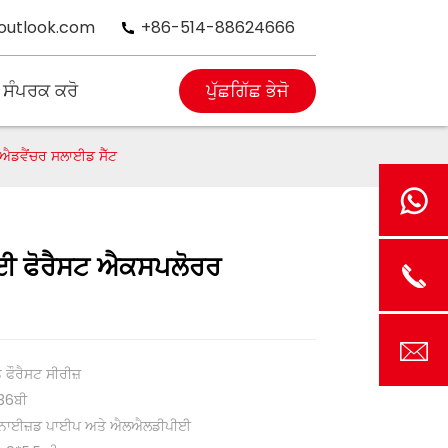
outlook.com
+86-514-88624666
 ਸੰਪਰਕ ਕਰੋ
ਪੁੱਛਗਿੱਛ ਭੇਜੋ
ਐਡਵੈਂਚਰ ਸਲਾਈਡ ਸੈੱਟ
 ਲਈ ਫੋਰੈਸਟ ਐਕਸਪਲੋਰਰ
 ਫੌਰੈਸਟ ਸੀਰੀਜ਼
36ਬੀ
ੇਨਾਈਜ਼ਡ ਪਾਈਪ ਅਤੇ ਐਲਐਲਡੀਪੀਈ