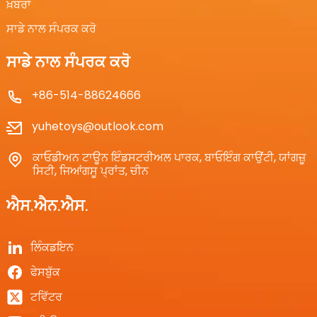
ਖ਼ਬਰਾਂ
ਸਾਡੇ ਨਾਲ ਸੰਪਰਕ ਕਰੋ
ਸਾਡੇ ਨਾਲ ਸੰਪਰਕ ਕਰੋ
+86-514-88624666
yuhetoys@outlook.com
ਕਾਓਡੀਅਨ ਟਾਊਨ ਇੰਡਸਟਰੀਅਲ ਪਾਰਕ, ​​ਬਾਓਇੰਗ ਕਾਉਂਟੀ, ਯਾਂਗਜ਼ੂ
ਸਿਟੀ, ਜਿਆਂਗਸੂ ਪ੍ਰਾਂਤ, ਚੀਨ
ਐਸ.ਐਨ.ਐਸ.
ਲਿੰਕਡਇਨ
ਫੇਸਬੁੱਕ
ਟਵਿੱਟਰ