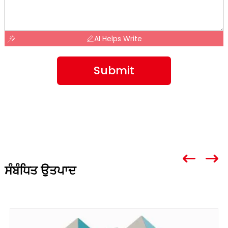
AI Helps Write
Submit
ਸੰਬੰਧਿਤ ਉਤਪਾਦ