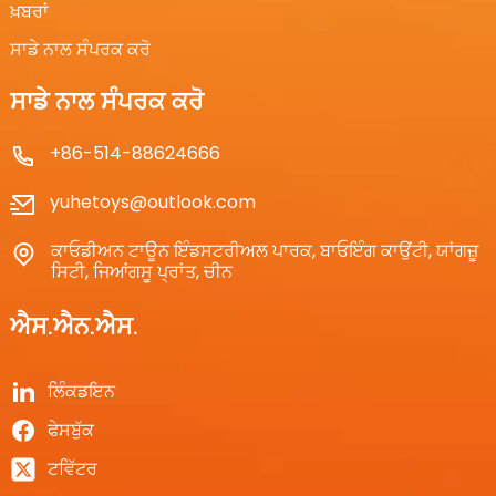
ਖ਼ਬਰਾਂ
ਸਾਡੇ ਨਾਲ ਸੰਪਰਕ ਕਰੋ
ਸਾਡੇ ਨਾਲ ਸੰਪਰਕ ਕਰੋ
+86-514-88624666
yuhetoys@outlook.com
ਕਾਓਡੀਅਨ ਟਾਊਨ ਇੰਡਸਟਰੀਅਲ ਪਾਰਕ, ​​ਬਾਓਇੰਗ ਕਾਉਂਟੀ, ਯਾਂਗਜ਼ੂ
ਸਿਟੀ, ਜਿਆਂਗਸੂ ਪ੍ਰਾਂਤ, ਚੀਨ
ਐਸ.ਐਨ.ਐਸ.
ਲਿੰਕਡਇਨ
ਫੇਸਬੁੱਕ
ਟਵਿੱਟਰ