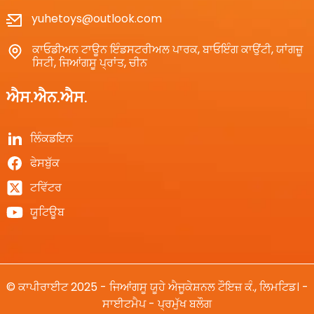
yuhetoys@outlook.com
ਕਾਓਡੀਅਨ ਟਾਊਨ ਇੰਡਸਟਰੀਅਲ ਪਾਰਕ, ​​ਬਾਓਇੰਗ ਕਾਉਂਟੀ, ਯਾਂਗਜ਼ੂ
ਸਿਟੀ, ਜਿਆਂਗਸੂ ਪ੍ਰਾਂਤ, ਚੀਨ
ਐਸ.ਐਨ.ਐਸ.
ਲਿੰਕਡਇਨ
ਫੇਸਬੁੱਕ
ਟਵਿੱਟਰ
ਯੂਟਿਊਬ
© ਕਾਪੀਰਾਈਟ 2025 - ਜਿਆਂਗਸੂ ਯੂਹੇ ਐਜੂਕੇਸ਼ਨਲ ਟੌਇਜ਼ ਕੰ., ਲਿਮਟਿਡ। -
ਸਾਈਟਮੈਪ
-
ਪ੍ਰਮੁੱਖ ਬਲੌਗ