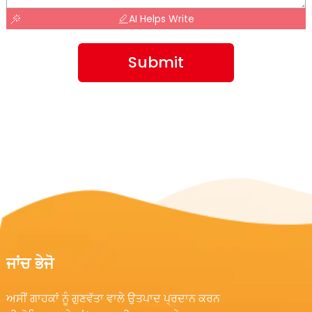
AI Helps Write
Submit
ਜਾਂਚ ਭੇਜੋ
ਅਸੀਂ ਗਾਹਕਾਂ ਨੂੰ ਗੁਣਵੱਤਾ ਵਾਲੇ ਉਤਪਾਦ ਪ੍ਰਦਾਨ ਕਰਨ