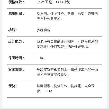
價格條款：
EXW 工廠、 FOB 上海
應用範圍：
幼兒園、住宅社區、超市、商場、遊樂園
等戶外公共場所。
功能：
多種功能
設計能力：
我們擁有專業的設計團隊，可以根據您的
要求設計任何客製化的戶外遊樂場。
保固時間：
一年。
安裝支援：
每次交貨時都會附上一份列印出來的平面
圖和中英文安裝說明。
優勢：
無毒塑膠。抗紫外線、抗靜電。安全環
保。 OEM