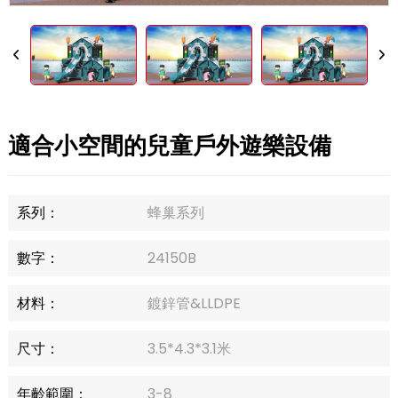
適合小空間的兒童戶外遊樂設備
系列：
蜂巢系列
數字：
24150B
材料：
鍍鋅管&LLDPE
尺寸：
3.5*4.3*3.1米
年齡範圍：
3-8