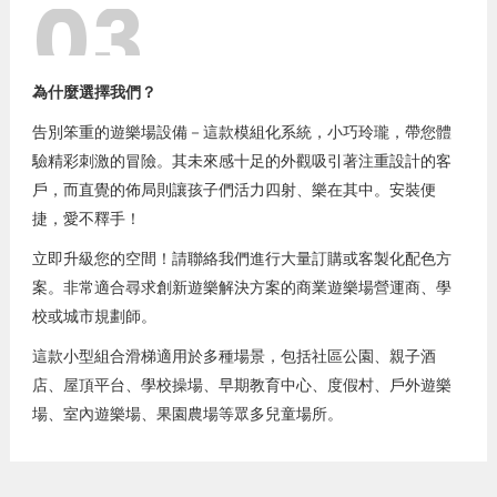
03
為什麼選擇我們？
告別笨重的遊樂場設備－這款模組化系統，小巧玲瓏，帶您體
驗精彩刺激的冒險。其未來感十足的外觀吸引著注重設計的客
戶，而直覺的佈局則讓孩子們活力四射、樂在其中。安裝便
捷，愛不釋手！
立即升級您的空間！請聯絡我們進行大量訂購或客製化配色方
案。非常適合尋求創新遊樂解決方案的商業遊樂場營運商、學
校或城市規劃師。
這款小型組合滑梯適用於多種場景，包括社區公園、親子酒
店、屋頂平台、學校操場、早期教育中心、度假村、戶外遊樂
場、室內遊樂場、果園農場等眾多兒童場所。