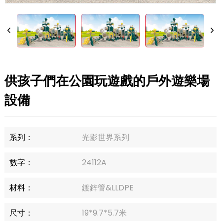
供孩子們在公園玩遊戲的戶外遊樂場
設備
系列：
光影世界系列
數字：
24112A
材料：
鍍鋅管&LLDPE
尺寸：
19*9.7*5.7米