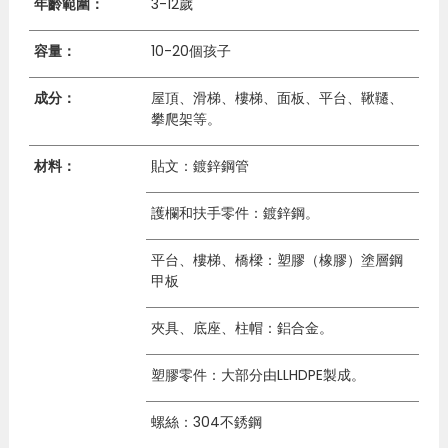
年齡範圍：
3-12歲
容量：
10-20個孩子
成分：
屋頂、滑梯、樓梯、面板、平台、鞦韆、
攀爬架等。
材料：
貼文：鍍鋅鋼管
護欄和扶手零件：鍍鋅鋼。
平台、樓梯、橋樑：塑膠（橡膠）塗層鋼
甲板
夾具、底座、柱帽：鋁合金。
塑膠零件：大部分由LLHDPE製成。
螺絲：304不銹鋼