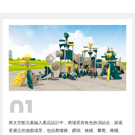
01
將太空船元素融入產品設計中，將場景與角色扮演結合，探索
更廣泛的遊戲場景，包括爬樓梯、鑽洞、橋樑、攀爬、鞦韆、