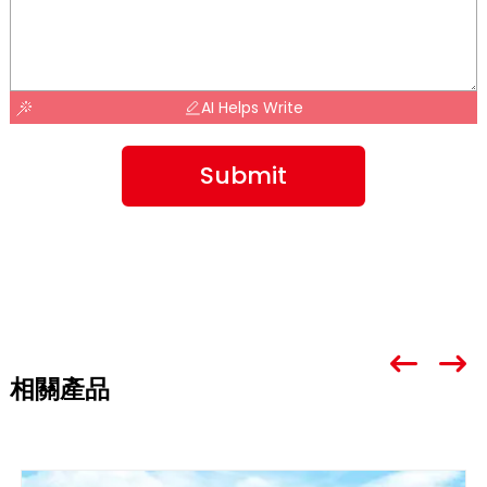
AI Helps Write
Submit
相關產品