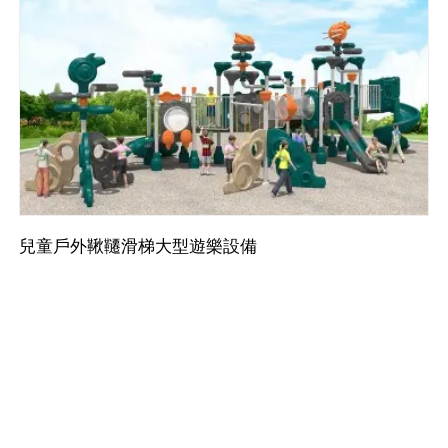
兒童戶外鞦韆滑梯大型遊樂設備