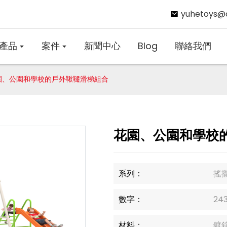
yuhetoys@
產品
案件
新聞中心
Blog
聯絡我們
園、公園和學校的戶外鞦韆滑梯組合
花園、公園和學校
系列：
搖
數字：
24
材料：
鍍