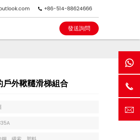
outlook.com
+86-514-88624666
發送詢問
的戶外鞦韆滑梯組合
擺
335A
鋅鋼、繩索、塑料