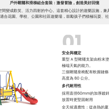
戶外鞦韆和滑梯組合套裝：激發冒險，創造美好回憶
間變成歡笑、活力四射的中心。這套精心設計的遊樂設施，兼具
適合花園、學校、公園和社區遊樂場，鼓勵孩子們積極玩耍、社
01
安全與穩定
重型 A 型鞦韆支架由粉
極端天氣的能力。
三個鞦韆座椅配有軟握鏈條
高度為 80 公分。
多代耐用性
採用直徑60mm的加厚鍍
放置時更堅固耐用
全天候適應性：從炎熱的夏