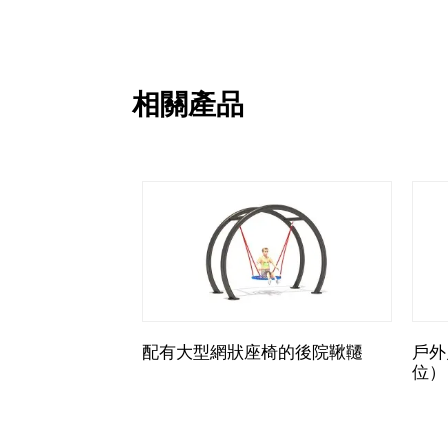
相關產品
配有大型網狀座椅的後院鞦韆
戶外
位）