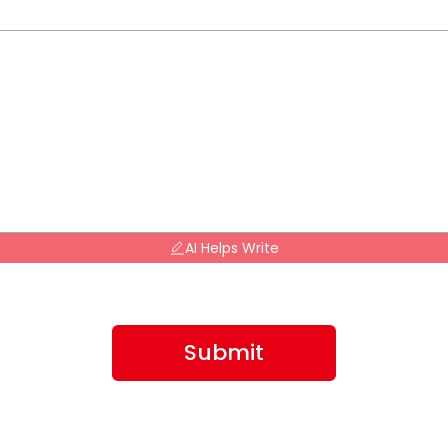
AI Helps Write
Submit