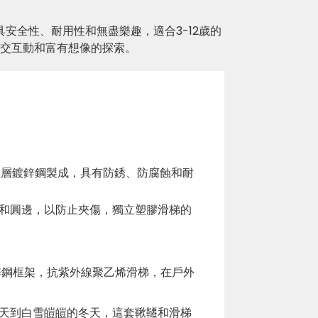
安全性、耐用性和無盡樂趣，適合3-12歲的
交互動和富有想像的探索。
末塗層鍍鋅鋼製成，具有防銹、防腐蝕和耐
和圓邊，以防止夾傷，獨立塑膠滑梯的
鋅鋼框架，抗紫外線聚乙烯滑梯，在戶外
天到白雪皚皚的冬天，這套鞦韆和滑梯