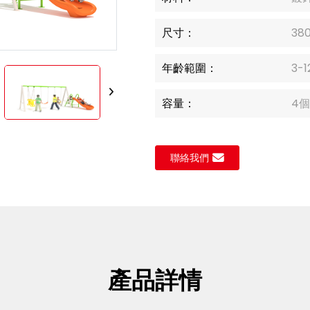
Loading..
Loading..
尺寸：
38
年齡範圍：
3-
容量：
4
聯絡我們
產品詳情