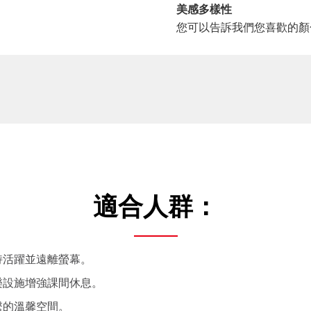
美感多樣性
您可以告訴我們您喜歡的顏
適合人群：
持活躍並遠離螢幕。
樂設施增強課間休息。
繫的溫馨空間。