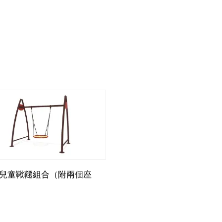
兒童鞦韆組合（附兩個座