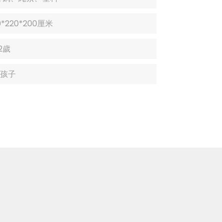
.
.
0*220*200厘米
12歲
個孩子