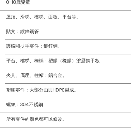
0-10歲兒童
屋頂、滑梯、樓梯、面板、平台等。
貼文：鍍鋅鋼管
護欄和扶手零件：鍍鋅鋼。
平台、樓梯、橋樑：塑膠（橡膠）塗層鋼甲板
夾具、底座、柱帽：鋁合金。
塑膠零件：大部分由LLHDPE製成。
螺絲：304不銹鋼
所有零件的顏色都可以修改。