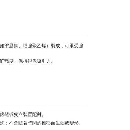
如塗層鋼、增強聚乙烯）製成，可承受強
鮮豔度，保持視覺吸引力。
鞦韆或獨立裝置配對。
洗；不會隨著時間的推移而生鏽或變形。