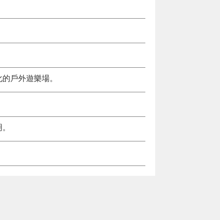
化的戶外遊樂場。
明。