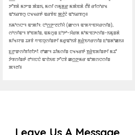
ꯇꯧꯕꯗꯥ ꯃꯇꯦꯡ ꯄꯥꯡꯏ, ꯃꯁꯤ ꯁꯃꯨꯗ꯭ꯔ ꯃꯄꯥꯟꯗꯥ ꯂꯩꯕꯥ ꯔꯤꯁꯣꯔꯠ
ꯑꯣꯏꯔꯕꯁꯨ ꯅꯠꯠꯔꯒꯥ ꯑꯔꯕꯥꯟ ꯄ꯭ꯂꯥꯖꯥ ꯑꯣꯏꯔꯕꯁꯨ꯫
ꯏꯃꯣꯁꯅꯦꯜ ꯑꯦꯄꯤꯜ: ꯅꯣꯁ꯭ꯇꯦꯂꯖꯤꯌꯥ (ꯀꯦꯁꯜ ꯑꯦꯗꯚꯦꯟꯆꯔꯁꯤꯡ),
ꯁꯣꯁꯤꯑꯦꯜ ꯕꯣꯟꯗꯤꯡ, ꯑꯃꯁꯨꯡ ꯐꯣꯇꯣ-ꯋꯥꯔꯗ ꯃꯣꯃꯦꯟꯇꯁꯤꯡ-ꯏꯃꯨꯡꯗꯥ
ꯃꯤꯠꯌꯦꯡ ꯊꯝꯕꯥ ꯚꯦꯟꯌꯨꯁꯤꯡꯒꯤ ꯃꯔꯨꯑꯣꯏꯕꯥ ꯗ꯭ꯔꯥꯏꯚꯔꯁꯤꯡ ꯐꯣꯡꯗꯣꯀꯏ꯫
ꯐ꯭ꯂꯦꯛꯁꯤꯕꯤꯂꯤꯇꯤ: ꯂꯣꯀꯦꯜ ꯊꯤꯃꯁꯤꯡ ꯅꯠꯠꯔꯒꯥ ꯕ꯭ꯔꯥꯟꯗꯤꯡꯒꯤ ꯃꯊꯧ
ꯇꯥꯕꯁꯤꯡꯒꯥ ꯂꯣꯌꯅꯅꯥ ꯑꯦꯂꯥꯏꯟ ꯇꯧꯅꯕꯥ ꯀꯁ꯭ꯇꯃꯔ ꯑꯣꯄꯁꯅꯁꯤꯡ
ꯄꯜꯂꯤ꯫
Leave Us A Message