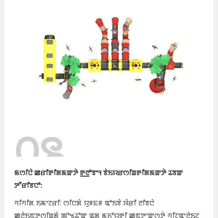
꯰꯲
ꯃꯁꯤꯅꯥ ꯀꯔꯤꯒꯤꯗꯃꯛꯇꯥ ꯒ꯭ꯂꯣꯕꯦꯜ ꯕꯥꯏꯌꯔꯁꯤꯡꯒꯤꯗꯃꯛꯇꯥ ꯊꯕꯛ
ꯇꯧꯔꯤꯕꯅꯣ:
ꯚꯤꯚꯤꯗ ꯏꯃꯦꯖꯔꯤ: ꯁꯤꯅꯗꯥ ꯌꯨꯝꯐꯝ ꯑꯣꯏꯕꯥ ꯋꯥꯔꯤ ꯂꯤꯕꯅꯥ
ꯀ꯭ꯂꯥꯏꯟꯇꯁꯤꯡꯗꯥ ꯄꯣꯠꯊꯣꯛ ꯑꯗꯨ ꯃꯈꯣꯌꯒꯤ ꯀꯟꯇꯦꯛꯁꯇꯥ ꯚꯤꯖꯨꯑꯦꯂꯥꯏꯖ