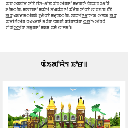
ꯑꯦꯛꯁꯞꯂꯣꯔ ꯇꯧꯕꯥ ꯌꯥꯏ-ꯔꯣꯞ ꯊꯣꯡꯁꯤꯡꯒꯤ ꯃꯔꯛꯇꯥ ꯂꯥꯟꯊꯦꯡꯅꯔꯤꯕꯥ
ꯇꯤꯃꯁꯤꯡ, ꯃꯈꯣꯌꯒꯤ ꯃꯊꯪꯒꯤ ꯈꯣꯉꯊꯥꯡꯒꯤ ꯊꯧꯔꯥꯡ ꯇꯧꯅꯕꯥ ꯁꯦꯟꯗꯣꯡ ꯂꯩꯕꯥ
ꯄ꯭ꯂꯦꯠꯐꯣꯔꯃꯁꯤꯡꯗꯥ ꯍꯨꯔꯥꯅꯕꯥ ꯃꯔꯨꯄꯁꯤꯡ, ꯏꯟꯇꯤꯒ꯭ꯔꯦꯇꯦꯗ ꯁꯦꯟꯗ ꯄ꯭ꯂꯦ
ꯑꯦꯔꯤꯌꯥꯁꯤꯡ ꯅꯠꯠꯔꯒꯥ ꯃꯅꯥꯛ ꯅꯀꯄꯥ ꯄꯤꯛꯅꯤꯛ ꯁ꯭ꯄꯣꯠꯁꯤꯡꯅꯥ
ꯍꯣꯂꯤꯁ꯭ꯇꯤꯛ ꯏꯃꯨꯡꯒꯤ ꯃꯐꯝ ꯑꯃꯥ ꯁꯦꯝꯃꯤ꯫
ꯑꯥꯏꯗꯤꯌꯥꯜ ꯐꯣꯔ꯫