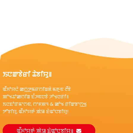
ꯏꯅꯛꯕꯥꯔꯤ ꯊꯥꯕꯤꯌꯨ꯫
ꯑꯩꯈꯣꯌꯅꯥ ꯀꯁ꯭ꯇꯃꯔꯁꯤꯡꯗꯥ ꯃꯒꯨꯟ ꯂꯩꯕꯥ
ꯄꯣꯠꯊꯣꯀꯁꯤꯡ ꯐꯪꯍꯟꯅꯕꯥ ꯍꯣꯠꯅꯔꯤ꯫
ꯏꯅꯐꯣꯔꯃꯦꯁꯟ, ꯁꯦꯝꯄꯜ & ꯀꯣꯠ ꯔꯤꯛꯕꯦꯁ꯭ꯠ
ꯇꯧꯕꯤꯌꯨ, ꯑꯩꯈꯣꯌꯒꯥ ꯄꯥꯎ ꯐꯥꯑꯣꯅꯕꯤꯌꯨ!
ꯑꯩꯈꯣꯌꯒꯥ ꯄꯥꯎ ꯐꯥꯑꯣꯅꯕꯤꯌꯨ꯫