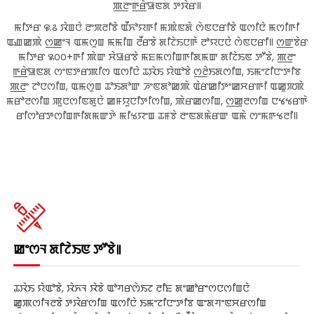
ꯄ꯭ꯂꯦꯒ꯭ꯔꯥꯎꯟꯗ ꯇꯋꯥꯔ꯫
ꯃꯤꯇꯔ ꯶.꯴ ꯋꯥꯡꯅꯥ ꯂꯦꯞꯂꯤꯕꯥ ꯑꯩꯈꯣꯌꯒꯤ ꯃꯄꯥꯟꯗꯥ ꯁꯥꯟꯅꯔꯤꯕꯥ ꯑꯁꯤꯅꯥ ꯃꯁꯤꯒꯤ
ꯑꯉꯀꯄꯥ ꯁ꯭ꯀꯦꯜ ꯑꯃꯁꯨꯡ ꯃꯃꯤꯡ ꯂꯩꯔꯕꯥ ꯗꯤꯖꯥꯏꯅꯒꯥ ꯂꯣꯌꯅꯅꯥ ꯁꯥꯟꯅꯔꯤ꯫ ꯁ꯭ꯛꯕꯥꯔ
ꯃꯤꯇꯔ ꯲꯰꯰+ꯒꯤ ꯄꯥꯛ ꯆꯥꯎꯔꯕꯥ ꯃꯐꯃꯁꯤꯡꯒꯤꯗꯃꯛ ꯗꯤꯖꯥꯏꯟ ꯇꯧꯕꯥ, ꯄ꯭ꯂꯦ
ꯒ꯭ꯔꯥꯎꯟꯗ ꯁꯦꯟꯇꯔꯄꯤꯁ ꯑꯁꯤꯅꯥ ꯊꯋꯥꯏ ꯌꯥꯑꯣꯕꯥ ꯁ꯭ꯂꯥꯏꯗꯁꯤꯡ, ꯏꯃꯦꯖꯤꯅꯦꯇꯤꯕ
ꯄ꯭ꯂꯦ ꯖꯣꯅꯁꯤꯡ, ꯑꯃꯁꯨꯡ ꯊꯣꯏꯗꯣꯛ ꯍꯦꯟꯗꯣꯀꯄꯥ ꯑꯥꯔꯀꯤꯇꯦꯀꯆꯔꯒꯤ ꯑꯀꯨꯞꯄꯥ
ꯃꯔꯣꯂꯁꯤꯡ ꯄꯨꯅꯁꯤꯟꯗꯨꯅꯥ ꯀꯝꯌꯨꯅꯤꯇꯤꯁꯤꯡ, ꯄꯥꯔꯀꯁꯤꯡ, ꯁ꯭ꯀꯨꯂꯁꯤꯡ ꯅꯠꯠꯔꯒꯥ
ꯔꯤꯁꯣꯔꯇꯁꯤꯡꯒꯤꯗꯃꯛꯇꯥ ꯃꯤꯠꯌꯦꯡ ꯊꯝꯕꯥ ꯂꯦꯟꯗꯃꯥꯔꯛ ꯑꯃꯥ ꯁꯦꯃꯒꯠꯂꯤ꯫
ꯀꯦꯁꯜ ꯗꯤꯖꯥꯏꯟ ꯇꯧꯕꯥ꯫
ꯊꯋꯥꯏ ꯌꯥꯑꯣꯕꯥ, ꯋꯥꯈꯜ ꯋꯥꯕꯥ ꯑꯣꯚꯔꯁꯥꯏꯖ ꯂꯤꯐ ꯗꯦꯀꯣꯔꯦꯁꯅꯁꯤꯡꯅꯥ
ꯀꯨꯄꯁꯤꯜꯂꯕꯥ ꯇꯋꯥꯔꯁꯤꯡ ꯑꯁꯤꯅꯥ ꯏꯃꯦꯖꯤꯅꯦꯇꯤꯕ ꯑꯦꯗꯚꯦꯟꯆꯔꯁꯤꯡ