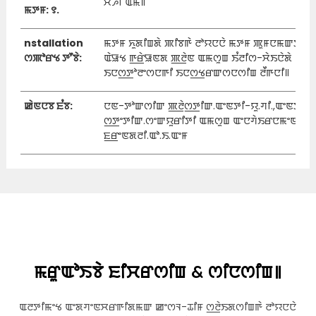
ꯆꯍꯤ ꯑꯃꯥ꯫
ꯃꯇꯝ: ꯱.
nstallation
ꯃꯇꯝ ꯈꯨꯗꯤꯡꯗꯥ ꯄꯤꯕꯒꯥ ꯂꯣꯌꯅꯅꯥ ꯃꯇꯝ ꯄꯨꯝꯅꯃꯛꯇꯥ ꯄ
ꯁꯄꯣꯔꯠ ꯇꯧꯕꯥ:
ꯑꯥꯎꯠ ꯒ꯭ꯔꯥꯎꯟꯗ ꯄ꯭ꯂꯥꯟ ꯑꯃꯁꯨꯡ ꯏꯪꯂꯤꯁ-ꯆꯥꯏꯅꯥꯗꯥ
ꯏꯅꯁ꯭ꯇꯣꯂꯦꯁꯅꯒꯤ ꯏꯅꯁ꯭ꯠꯔꯛꯁꯅꯁꯤꯡ ꯂꯩꯒꯅꯤ꯫
ꯀꯥꯟꯅꯕ ꯐꯪꯕ:
ꯅꯟ-ꯇꯣꯛꯁꯤꯛ ꯄ꯭ꯂꯥꯁ꯭ꯇꯤꯛ.ꯑꯦꯟꯇꯤ-ꯌꯨ.ꯚꯤ.,ꯑꯦꯟꯇꯤ-
ꯁ꯭ꯇꯦꯇꯤꯛ.ꯁꯦꯛꯌꯨꯔꯤꯇꯤ ꯑꯃꯁꯨꯡ ꯑꯦꯅꯚꯥꯏꯔꯅꯃꯦꯟꯇ
ꯐ꯭ꯔꯦꯟꯗꯂꯤ.ꯑꯣ.ꯏ.ꯑꯦꯝ
ꯃꯔꯨꯑꯣꯏꯕꯥ ꯐꯤꯆꯔꯁꯤꯡ & ꯁꯤꯅꯁꯤꯡ꯫
ꯑꯂꯇꯤꯃꯦꯠ ꯑꯦꯗꯚꯦꯟꯆꯔꯒꯤꯗꯃꯛ ꯀꯦꯁꯜ-ꯊꯤꯝ ꯁ꯭ꯂꯥꯏꯗꯁꯤꯡꯒꯥ ꯂꯣꯌꯅꯅꯥ