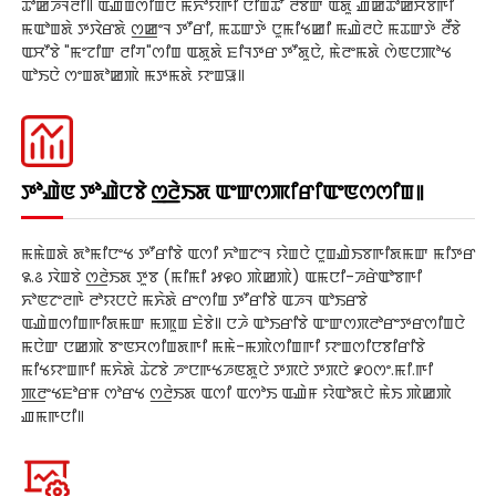
ꯊꯣꯀꯍꯜꯂꯤ꯫ ꯑꯉꯥꯡꯁꯤꯡꯅꯥ ꯃꯈꯣꯌꯒꯤ ꯅꯤꯡꯊꯧ ꯂꯩꯕꯥꯛ ꯑꯗꯨ ꯉꯥꯀꯊꯣꯀꯆꯕꯒꯤ
ꯃꯑꯣꯡꯗꯥ ꯇꯋꯥꯔꯗꯥ ꯁ꯭ꯀꯦꯜ ꯇꯧꯔꯤ, ꯃꯊꯛꯇꯥ ꯅꯨꯃꯤꯠꯀꯤ ꯃꯉꯥꯂꯅꯥ ꯃꯊꯛꯇꯥ ꯂꯩꯕꯥ
ꯑꯆꯧꯕꯥ "ꯃꯦꯖꯤꯛ ꯂꯤꯚ"ꯁꯤꯡ ꯑꯗꯨꯗꯥ ꯐꯤꯜꯇꯔ ꯇꯧꯗꯨꯅꯥ, ꯃꯥꯂꯦꯃꯗꯥ ꯁꯥꯟꯅꯄꯣꯠ
ꯑꯣꯏꯅꯥ ꯁꯦꯡꯗꯣꯀꯄꯥ ꯃꯇꯃꯗꯥ ꯌꯦꯡꯎ꯫
ꯇꯣꯉꯥꯟ ꯇꯣꯉꯥꯅꯕꯥ ꯁ꯭ꯂꯥꯏꯗ ꯑꯦꯛꯁꯄꯤꯔꯤꯑꯦꯟꯁꯁꯤꯡ꯫
ꯃꯃꯥꯡꯗꯥ ꯗꯣꯃꯤꯅꯦꯠ ꯇꯧꯔꯤꯕꯥ ꯑꯁꯤ ꯈꯣꯡꯖꯦꯜ ꯌꯥꯡꯅꯥ ꯅꯨꯡꯉꯥꯏꯕꯒꯤꯗꯃꯛ ꯃꯤꯇꯔ
꯲.꯴ ꯋꯥꯡꯕꯥ ꯁ꯭ꯂꯥꯏꯗ ꯇꯨꯕ (ꯃꯤꯃꯤ ꯷꯶꯰ ꯄꯥꯀꯄꯥ) ꯑꯃꯅꯤ-ꯍꯔꯥꯑꯣꯕꯒꯤ
ꯈꯣꯟꯖꯦꯂꯒꯥ ꯂꯣꯌꯅꯅꯥ ꯃꯈꯥꯗꯥ ꯔꯦꯁꯤꯡ ꯇꯧꯔꯤꯕꯥ ꯑꯍꯜ ꯑꯣꯏꯔꯕꯥ
ꯑꯉꯥꯡꯁꯤꯡꯒꯤꯗꯃꯛ ꯃꯄꯨꯡ ꯐꯥꯕꯥ꯫ ꯅꯍꯥ ꯑꯣꯏꯔꯤꯕꯥ ꯑꯦꯛꯁꯞꯂꯣꯔꯦꯇꯔꯁꯤꯡꯅꯥ
ꯃꯅꯥꯛ ꯅꯀꯄꯥ ꯕꯦꯟꯆꯁꯤꯡꯗꯒꯤ ꯃꯃꯥ-ꯃꯄꯥꯁꯤꯡꯒꯤ ꯌꯦꯡꯁꯤꯅꯕꯤꯔꯤꯕꯥ
ꯃꯤꯠꯌꯦꯡꯒꯤ ꯃꯈꯥꯗꯥ ꯊꯥꯖꯕꯥ ꯍꯦꯅꯒꯠꯍꯟꯗꯨꯅꯥ ꯇꯞꯅꯥ ꯇꯞꯅꯥ ꯹꯰ꯁꯦ.ꯃꯤ.ꯒꯤ
ꯄ꯭ꯂꯦꯠꯐꯣꯔꯝ ꯁꯣꯔꯠ ꯁ꯭ꯂꯥꯏꯗ ꯑꯁꯤ ꯑꯁꯣꯏ ꯑꯉꯥꯝ ꯌꯥꯑꯣꯗꯅꯥ ꯃꯥꯏ ꯄꯥꯀꯄꯥ
ꯉꯃꯒꯅꯤ꯫