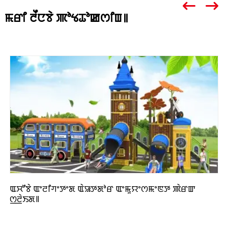
ꯃꯔꯤ ꯂꯩꯅꯕꯥ ꯄꯣꯠꯊꯣꯀꯁꯤꯡ꯫
ꯑꯆꯧꯕꯥ ꯑꯦꯂꯤꯚꯦꯇꯦꯗ ꯑꯥꯎꯇꯗꯣꯔ ꯑꯦꯃꯨꯌꯦꯁꯃꯦꯟꯇ ꯄꯥꯔꯛ
ꯁ꯭ꯂꯥꯏꯗ꯫