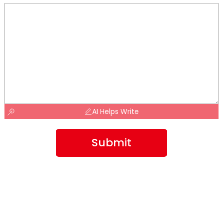
AI Helps Write
Submit