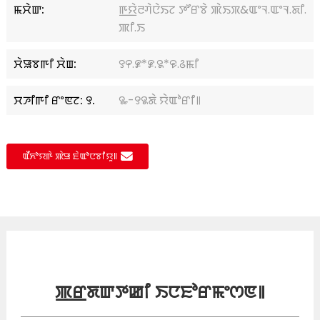
ꯃꯆꯥꯛ:
ꯒ꯭ꯌꯥꯂꯚꯥꯅꯥꯏꯖ ꯇꯧꯔꯕꯥ ꯄꯥꯏꯞ&ꯑꯦꯜ.ꯑꯦꯜ.ꯗꯤ.
ꯄꯤ.ꯏ
ꯆꯥꯎꯕꯒꯤ ꯆꯥꯡ:
꯱꯵.꯹*꯹.꯲*꯶.꯴ꯃꯤ
ꯆꯍꯤꯒꯤ ꯔꯦꯟꯖ: ꯱.
꯳-꯱꯲ꯗꯥ ꯌꯥꯑꯣꯔꯤ꯫
ꯑꯩꯈꯣꯌꯒꯥ ꯄꯥꯎ ꯐꯥꯑꯣꯅꯕꯤꯌꯨ꯫
ꯄ꯭ꯔꯗꯛꯇꯀꯤ ꯏꯅꯐꯣꯔꯃꯦꯁꯟ꯫