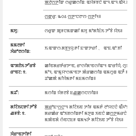
ꯄ꯭ꯂꯥꯁ꯭ꯇꯤꯛ ꯁꯔꯨꯀꯁꯤꯡ: ꯑꯌꯥꯝꯕꯅꯥ ꯑꯦꯜ.ꯑꯦꯜ.ꯑꯩꯆ.ꯗꯤ.ꯄ
ꯁ꯭ꯛꯔꯨ: ꯳꯰꯴ ꯁ꯭ꯇꯦꯅꯂꯦꯁ ꯁ꯭ꯇꯤꯜ꯫
ꯃꯆꯨ:
ꯁꯔꯨꯛ ꯄꯨꯝꯅꯃꯛꯀꯤ ꯃꯆꯨ ꯃꯣꯗꯤꯐꯥꯏ ꯇꯧꯕꯥ ꯌꯥꯏ꯫
ꯃꯃꯂꯒꯤ
ꯏ.ꯑꯦꯛꯁ.ꯗꯕ꯭ꯜꯌꯨ.ꯒꯤ ꯐꯦꯛꯇꯔꯤ 、 ꯑꯦꯐ.ꯑꯣ.ꯕꯤ
ꯋꯥꯔꯣꯂꯁꯤꯡ:
ꯑꯦꯞꯂꯥꯏ ꯇꯧꯔꯕꯥ
ꯀꯤꯟꯗꯔꯒꯥꯔꯇꯦꯟ, ꯔꯦꯁꯤꯗꯦꯟꯁꯤꯑꯦꯜ ꯑꯦꯔꯤꯌꯥ, ꯁꯨꯄꯔ 
ꯔꯦꯟꯖ: ꯱.
ꯃꯣꯜ, ꯑꯦꯃꯨꯌꯦꯁꯃꯦꯟꯇ ꯄꯥꯔꯀꯁꯤꯡ ꯑꯃꯁꯨꯡ ꯑꯇꯩ ꯃꯄꯥꯟ
ꯊꯣꯀꯄꯥ ꯃꯤꯌꯥꯃꯒꯤ ꯃꯐꯃꯁꯤꯡ꯫
ꯃꯊꯧ:
ꯃꯁꯤꯡ ꯌꯥꯝꯂꯕꯥ ꯐꯉ꯭ꯀꯁꯅꯁꯤꯡ꯫
ꯗꯤꯖꯥꯏꯅꯒꯤ ꯇꯧꯕꯥ
ꯄ꯭ꯔꯣꯐꯦꯁ꯭ꯅꯦꯜ ꯗꯤꯖꯥꯏꯟ ꯇꯤꯝ ꯑꯃꯒꯥ ꯂꯣꯌꯅꯅꯥ ꯑꯩꯈꯣꯌꯅꯥ
ꯉꯝꯕꯥ: ꯱.
ꯗꯔꯀꯥꯔ ꯑꯣꯏꯕꯁꯤꯡꯒꯤ ꯃꯇꯨꯡ ꯏꯟꯅꯥ ꯀꯁ꯭ꯇꯃꯔꯅꯥ ꯁꯦꯝꯕ
ꯃꯄꯥꯟꯗꯥ ꯁꯥꯟꯅꯐꯝ ꯑꯃꯠꯇꯥ ꯗꯤꯖꯥꯏꯟ ꯇꯧꯕꯥ ꯌꯥꯏ꯫
ꯋꯥꯔꯦꯟꯇꯤꯒꯤ