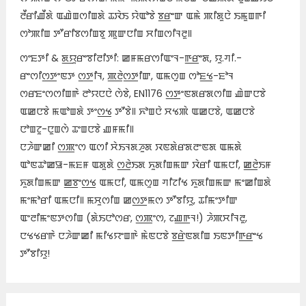
ꯂꯩꯔꯤꯉꯩꯗꯥ ꯑꯉꯥꯡꯁꯤꯡꯗꯥ ꯊꯋꯥꯏ ꯌꯥꯑꯣꯕꯥ ꯕ꯭ꯔꯦꯛ ꯑꯃꯥ ꯄꯤꯗꯨꯅꯥ ꯏꯃꯨꯡꯒꯤ
ꯁꯣꯄꯤꯡ ꯇꯧꯔꯤꯕꯁꯤꯡꯕꯨ ꯄꯨꯛꯅꯤꯡ ꯆꯤꯡꯁꯤꯜꯂꯨ꯫
ꯁꯦꯐꯇꯤ & ꯗ꯭ꯌꯨꯔꯦꯕꯤꯂꯤꯇꯤ: ꯀꯝꯃꯔꯁꯤꯑꯦꯜ-ꯒ꯭ꯔꯦꯗ, ꯌꯨ.ꯚꯤ.-
ꯔꯦꯁꯤꯁ꯭ꯇꯦꯟꯇ ꯁ꯭ꯇꯤꯜ, ꯄ꯭ꯂꯥꯁ꯭ꯇꯤꯛ, ꯑꯃꯁꯨꯡ ꯁꯣꯐ꯭ꯠ-ꯐꯣꯜ
ꯁꯔꯐꯦꯁꯁꯤꯡꯒꯥ ꯂꯣꯌꯅꯅꯥ ꯁꯥꯕꯥ, EN1176 ꯁ꯭ꯇꯦꯟꯗꯔꯗꯁꯤꯡ ꯉꯥꯛꯅꯕꯥ
ꯑꯀꯅꯕꯥ ꯃꯑꯣꯡꯗꯥ ꯇꯦꯁ꯭ꯠ ꯇꯧꯕꯥ꯫ ꯈꯣꯡꯅꯥ ꯆꯠꯄꯥ ꯑꯀꯅꯕꯥ, ꯑꯀꯅꯕꯥ
ꯅꯣꯡꯖꯨ-ꯅꯨꯡꯁꯥ ꯊꯦꯡꯅꯕꯥ ꯉꯝꯃꯤ꯫
ꯅꯍꯥꯛꯀꯤ ꯁ꯭ꯄꯦꯁ ꯑꯁꯤ ꯆꯥꯏꯜꯗꯍꯨꯗ ꯋꯟꯗꯥꯔꯗꯂꯦꯟꯗ ꯑꯃꯗꯥ
ꯑꯣꯟꯊꯣꯀꯎ-ꯃꯐꯝ ꯑꯗꯨꯗꯥ ꯁ꯭ꯂꯥꯏꯗ ꯈꯨꯗꯤꯡꯃꯛ ꯋꯥꯔꯤ ꯑꯃꯅꯤ, ꯀ꯭ꯂꯥꯏꯝ
ꯈꯨꯗꯤꯡꯃꯛ ꯀ꯭ꯕꯦꯁ꯭ꯠ ꯑꯃꯅꯤ, ꯑꯃꯁꯨꯡ ꯚꯤꯖꯤꯠ ꯈꯨꯗꯤꯡꯃꯛ ꯃꯦꯀꯤꯡꯗꯥ
ꯃꯦꯃꯣꯔꯤ ꯑꯃꯅꯤ꯫ ꯃꯆꯨꯁꯤꯡ ꯀꯁ꯭ꯇꯃꯁ ꯇꯧꯕꯤꯌꯨ, ꯊꯤꯃꯦꯇꯤꯛ
ꯑꯦꯂꯤꯃꯦꯟꯇꯁꯤꯡ (ꯗꯥꯏꯅꯣꯁꯔ, ꯁ꯭ꯄꯦꯁ, ꯖꯉ꯭ꯒꯜ!) ꯍꯥꯄꯆꯤꯜꯂꯨ,
ꯅꯠꯠꯔꯒꯥ ꯅꯍꯥꯛꯀꯤ ꯃꯤꯠꯌꯦꯡꯒꯥ ꯃꯥꯟꯅꯕꯥ ꯕ꯭ꯔꯥꯟꯗꯤꯡ ꯏꯟꯇꯤꯒ꯭ꯔꯦꯠ
ꯇꯧꯕꯤꯌꯨ!