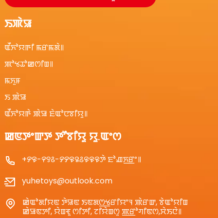
ꯏꯄꯥꯎ
ꯑꯩꯈꯣꯌꯒꯤ ꯃꯔꯃꯗꯥ꯫
ꯄꯣꯠꯊꯣꯀꯁꯤꯡ꯫
ꯃꯈꯨꯝ
ꯏ ꯄꯥꯎ
ꯑꯩꯈꯣꯌꯒꯥ ꯄꯥꯎ ꯐꯥꯑꯣꯅꯕꯤꯌꯨ꯫
ꯀꯟꯇꯦꯛꯇ ꯇꯧꯕꯤꯌꯨ ꯌꯨ.ꯑꯦꯁ
+꯸꯶-꯵꯱꯴-꯸꯸꯶꯲꯴꯶꯶꯶ꯇꯥ ꯐꯣꯉꯈ꯭ꯔꯦ꯫
yuhetoys@outlook.com
ꯀꯥꯑꯣꯗꯤꯌꯟ ꯇꯥꯎꯟ ꯏꯟꯗꯁ꯭ꯠꯔꯤꯌꯦꯜ ꯄꯥꯔꯛ, ꯕꯥꯑꯣꯌꯤꯡ
ꯀꯥꯎꯟꯇꯤ, ꯌꯥꯡꯓꯨ ꯁꯤꯇꯤ, ꯖꯤꯌꯥꯡꯁꯨ ꯄ꯭ꯔꯣꯚꯤꯟꯁ,ꯆꯥꯏꯅꯥ꯫