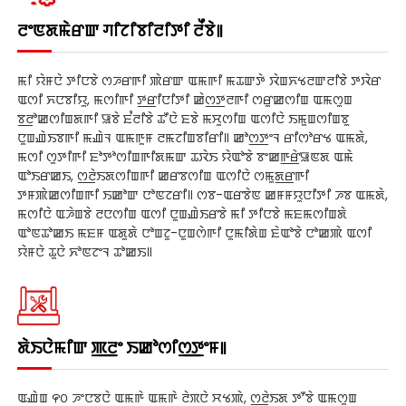
ꯂꯦꯟꯗꯃꯥꯔꯛ ꯚꯤꯖꯤꯕꯤꯂꯤꯇꯤ ꯂꯩꯕꯥ꯫
ꯃꯤ ꯌꯥꯝꯅꯥ ꯇꯤꯅꯕꯥ ꯁꯍꯔꯒꯤ ꯄꯥꯔꯛ ꯑꯃꯒꯤ ꯃꯊꯛꯇꯥ ꯋꯥꯡꯈꯠꯂꯛꯂꯤꯕꯥ ꯇꯋꯥꯔ
ꯑꯁꯤ ꯈꯅꯕꯤꯌꯨ, ꯃꯁꯤꯒꯤ ꯇ꯭ꯔꯤꯅꯤꯇꯤ ꯀꯥꯁ꯭ꯇꯂꯒꯤ ꯁꯔꯨꯀꯁꯤꯡ ꯑꯃꯁꯨꯡ
ꯕ꯭ꯂꯣꯀꯁꯤꯡꯗꯒꯤ ꯎꯕꯥ ꯐꯪꯂꯤꯕꯥ ꯊꯧꯅꯥ ꯐꯕꯥ ꯃꯆꯨꯁꯤꯡ ꯑꯁꯤꯅꯥ ꯏꯃꯨꯡꯁꯤꯡꯕꯨ
ꯅꯨꯡꯉꯥꯏꯕꯒꯤ ꯃꯉꯥꯜ ꯑꯃꯒꯨꯝ ꯂꯃꯖꯤꯡꯕꯤꯔꯤ꯫ ꯀꯣꯁ꯭ꯇꯦꯜ ꯔꯤꯁꯣꯔꯠ ꯑꯃꯗꯥ,
ꯃꯁꯤ ꯁꯨꯇꯤꯒꯤ ꯐꯣꯇꯣꯁꯤꯡꯒꯤꯗꯃꯛ ꯊꯋꯥꯏ ꯌꯥꯑꯣꯕꯥ ꯕꯦꯀꯒ꯭ꯔꯥꯎꯟꯗ ꯑꯃꯥ
ꯑꯣꯏꯔꯀꯏ, ꯁ꯭ꯂꯥꯏꯗꯁꯤꯡꯒꯤ ꯀꯔꯕꯁꯤꯡ ꯑꯁꯤꯅꯥ ꯁꯃꯨꯗ꯭ꯔꯒꯤ
ꯇꯝꯄꯥꯀꯁꯤꯡꯒꯤ ꯏꯀꯣꯛ ꯅꯣꯟꯖꯔꯤ꯫ ꯁꯕ-ꯑꯔꯕꯥꯟ ꯀꯝꯝꯌꯨꯅꯤꯇꯤ ꯍꯕ ꯑꯃꯗꯥ,
ꯃꯁꯤꯅꯥ ꯑꯍꯥꯡꯕꯥ ꯂꯅꯁꯤꯡ ꯑꯁꯤ ꯅꯨꯡꯉꯥꯏꯔꯕꯥ ꯃꯤ ꯇꯤꯅꯕꯥ ꯃꯐꯃꯁꯤꯡꯗꯥ
ꯑꯣꯟꯊꯣꯀꯏ ꯃꯐꯝ ꯑꯗꯨꯗꯥ ꯅꯣꯡꯖꯨ-ꯅꯨꯡꯁꯥꯒꯤ ꯅꯨꯃꯤꯗꯥꯡ ꯐꯥꯑꯣꯕꯥ ꯅꯣꯀꯄꯥ ꯑꯁꯤ
ꯌꯥꯝꯅꯥ ꯊꯨꯅꯥ ꯈꯣꯟꯖꯦꯜ ꯊꯣꯀꯏ꯫
ꯗꯥꯏꯅꯥꯃꯤꯛ ꯄ꯭ꯂꯦ ꯏꯀꯣꯁꯤꯁ꯭ꯇꯦꯝ꯫
ꯑꯉꯥꯡ ꯵꯰ ꯍꯦꯅꯕꯅꯥ ꯑꯃꯒꯥ ꯑꯃꯒꯥ ꯂꯥꯞꯅꯥ ꯆꯠꯄꯥ, ꯁ꯭ꯂꯥꯏꯗ ꯇꯧꯕꯥ ꯑꯃꯁꯨꯡ