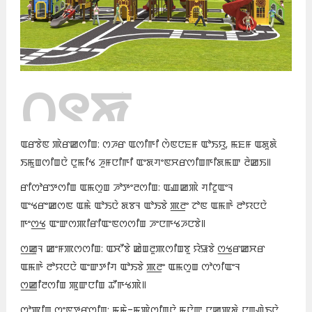
꯰꯱ꯗꯥ
ꯊꯣꯀꯈꯤ꯫
ꯑꯔꯕꯥꯟ ꯄꯥꯔꯀꯁꯤꯡ: ꯁꯍꯔ ꯑꯁꯤꯒꯤ ꯁꯥꯟꯅꯐꯝ ꯑꯣꯏꯌꯨ, ꯃꯐꯝ ꯑꯗꯨꯗꯥ
ꯏꯃꯨꯡꯁꯤꯡꯅꯥ ꯅꯨꯃꯤꯠ ꯍꯨꯝꯅꯤꯒꯤ ꯑꯦꯗꯚꯦꯟꯆꯔꯁꯤꯡꯒꯤꯗꯃꯛ ꯂꯥꯀꯏ꯫
ꯔꯤꯁꯣꯔꯇꯁꯤꯡ ꯑꯃꯁꯨꯡ ꯍꯣꯇꯦꯂꯁꯤꯡ: ꯑꯉꯀꯄꯥ ꯚꯤꯖꯨꯑꯦꯜ
ꯑꯦꯠꯔꯦꯀꯁꯟ ꯑꯃꯥ ꯑꯣꯏꯅꯥ ꯗꯕꯜ ꯑꯣꯏꯕꯥ ꯄ꯭ꯂꯦ ꯖꯣꯟ ꯑꯃꯒꯥ ꯂꯣꯌꯅꯅꯥ
ꯒꯦꯁ꯭ꯠ ꯑꯦꯛꯁꯄꯤꯔꯤꯑꯦꯟꯁꯁꯤꯡ ꯍꯦꯅꯒꯠꯍꯅꯕꯥ꯫
ꯁ꯭ꯀꯨꯜ ꯀꯦꯝꯄꯁꯁꯤꯡ: ꯑꯆꯧꯕꯥ ꯀꯥꯡꯂꯨꯄꯁꯤꯡꯕꯨ ꯌꯥꯎꯕꯥ ꯁ꯭ꯠꯔꯀꯆꯔ
ꯑꯃꯒꯥ ꯂꯣꯌꯅꯅꯥ ꯑꯦꯛꯇꯤꯚ ꯑꯣꯏꯕꯥ ꯄ꯭ꯂꯦ ꯑꯃꯁꯨꯡ ꯁꯣꯁꯤꯑꯦꯜ
ꯁ꯭ꯀꯤꯂꯁꯤꯡ ꯄꯨꯛꯅꯤꯡ ꯊꯧꯒꯠꯄꯥ꯫
ꯁꯣꯄꯤꯡ ꯁꯦꯟꯇꯔꯁꯤꯡ: ꯃꯃꯥ-ꯃꯄꯥꯁꯤꯡꯅꯥ ꯃꯅꯥꯛ ꯅꯀꯄꯗꯥ ꯅꯨꯡꯉꯥꯏꯅꯥ