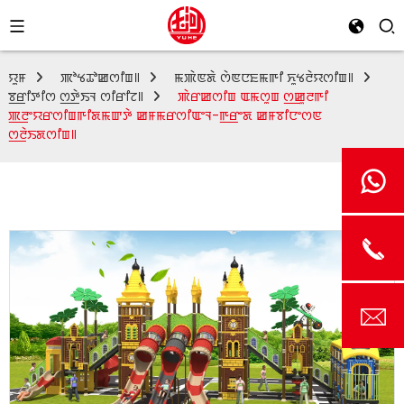
ꯌꯨꯝ
ꯄꯣꯠꯊꯣꯀꯁꯤꯡ꯫
ꯃꯄꯥꯟꯗꯥ ꯁꯥꯟꯅꯐꯃꯒꯤ ꯈꯨꯠꯂꯥꯌꯁꯤꯡ꯫
ꯕ꯭ꯔꯤꯇꯤꯁ ꯁ꯭ꯇꯥꯏꯜ ꯁꯤꯔꯤꯖ꯫
ꯄꯥꯔꯀꯁꯤꯡ ꯑꯃꯁꯨꯡ ꯁ꯭ꯀꯨꯂꯒꯤ
ꯄ꯭ꯂꯦꯌꯔꯁꯤꯡꯒꯤꯗꯃꯛꯇꯥ ꯀꯝꯃꯔꯁꯤꯑꯦꯜ-ꯒ꯭ꯔꯦꯗ ꯀꯝꯕꯤꯅꯦꯁꯟ
ꯁ꯭ꯂꯥꯏꯗꯁꯤꯡ꯫