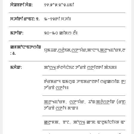
ꯆꯥꯎꯕꯒꯤ ꯆꯥꯡ:
꯱꯵.꯹*꯹.꯲*꯶.꯴ꯃꯤ
ꯆꯍꯤꯒꯤ ꯔꯦꯟꯖ: ꯱.
꯳-꯱꯲ꯒꯤ ꯆꯍꯤ꯫
ꯃꯇꯤꯛ:
꯲꯰-꯳꯰ ꯀꯤꯗꯁ ꯂꯩ꯫
ꯀꯝꯄꯣꯅꯦꯟꯇꯁꯤꯡ
ꯌꯨꯃꯊꯛ,ꯁ꯭ꯂꯥꯏꯗ,ꯁ꯭ꯇꯦꯌꯥꯔ,ꯄꯦꯅꯦꯜ,ꯄ꯭ꯂꯦꯠꯐꯣꯔꯝ,ꯂꯦꯗꯔ,
: ꯴.
ꯃꯆꯥꯛ:
ꯄꯣꯁ꯭ꯠ:ꯒꯥꯂꯚꯥꯅꯥꯏꯖ ꯇꯧꯔꯕꯥ ꯁ꯭ꯇꯤꯂꯒꯤ ꯄꯥꯏꯞ꯫
ꯒꯥꯔꯗꯔꯦꯜ ꯑꯃꯁꯨꯡ ꯍꯦꯟꯗꯔꯦꯂꯒꯤ ꯁꯔꯨꯀꯁꯤꯡ: ꯒ꯭ꯌꯥꯂꯚꯥ
ꯇꯧꯔꯕꯥ ꯁ꯭ꯇꯤꯜ꯫
ꯄ꯭ꯂꯦꯠꯐꯣꯔꯝ、ꯁ꯭ꯇꯦꯌꯥꯔ、ꯊꯣꯡ:ꯄ꯭ꯂꯥꯁ꯭ꯇꯤꯛ (ꯔꯕ꯭ꯕꯔ)
ꯇꯧꯔꯕꯥ ꯁ꯭ꯇꯤꯜ ꯗꯦꯛ꯫
ꯀ꯭ꯂꯦꯝꯄ、ꯕꯦꯖ、ꯄꯣꯁ꯭ꯠ ꯀꯦꯞ: ꯑꯦꯂꯨꯃꯤꯅꯤꯌꯝ ꯑꯦꯂꯣꯌ