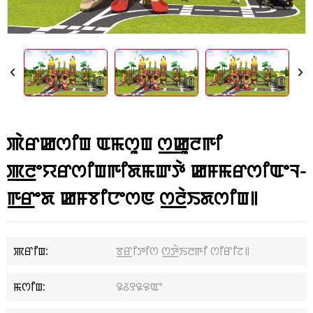
ꯄꯥꯔꯀꯁꯤꯡ ꯑꯃꯁꯨꯡ ꯁ꯭ꯀꯨꯂꯒꯤ
ꯄ꯭ꯂꯦꯌꯔꯁꯤꯡꯒꯤꯗꯃꯛꯇꯥ ꯀꯝꯃꯔꯁꯤꯑꯦꯜ-
ꯒ꯭ꯔꯦꯗ ꯀꯝꯕꯤꯅꯦꯁꯟ ꯁ꯭ꯂꯥꯏꯗꯁꯤꯡ꯫
ꯄꯔꯤꯡ:
ꯕ꯭ꯔꯤꯇꯤꯁ ꯁ꯭ꯇꯥꯏꯂꯒꯤ ꯁꯤꯔꯤꯖ꯫
ꯃꯁꯤꯡ:
꯲꯴꯱꯲꯶ꯑꯦ