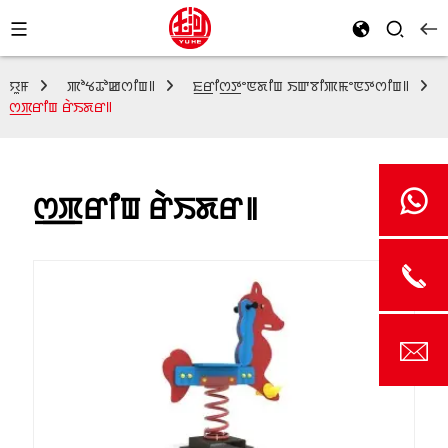
ꯌꯨꯝ
ꯄꯣꯠꯊꯣꯀꯁꯤꯡ꯫
ꯐ꯭ꯔꯤꯁ꯭ꯇꯦꯟꯗꯤꯡ ꯏꯛꯕꯤꯄꯃꯦꯟꯇꯁꯤꯡ꯫
ꯁ꯭ꯞꯔꯤꯡ ꯔꯥꯏꯗꯔ꯫
ꯁ꯭ꯞꯔꯤꯡ ꯔꯥꯏꯗꯔ꯫