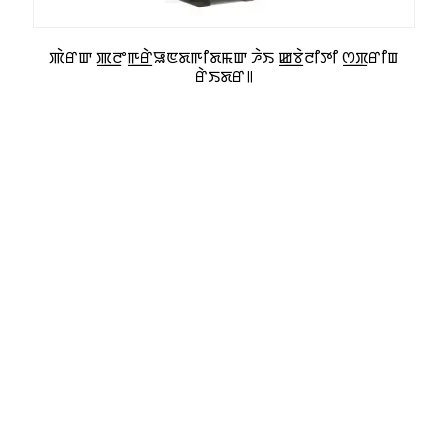
ꯄꯥꯔꯛ ꯄ꯭ꯂꯦꯒ꯭ꯔꯥꯎꯟꯗꯒꯤꯗꯃꯛ ꯍꯥꯏ ꯀ꯭ꯕꯥꯂꯤꯇꯤ ꯁ꯭ꯞꯔꯤꯡ
ꯔꯥꯏꯗꯔ꯫