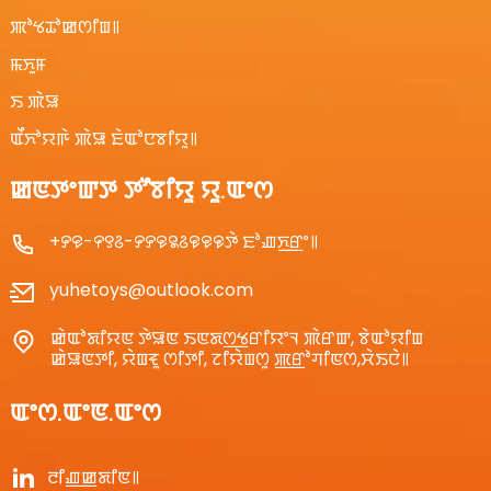
ꯄꯣꯠꯊꯣꯀꯁꯤꯡ꯫
ꯃꯈꯨꯝ
ꯏ ꯄꯥꯎ
ꯑꯩꯈꯣꯌꯒꯥ ꯄꯥꯎ ꯐꯥꯑꯣꯅꯕꯤꯌꯨ꯫
ꯀꯟꯇꯦꯛꯇ ꯇꯧꯕꯤꯌꯨ ꯌꯨ.ꯑꯦꯁ
+꯸꯶-꯵꯱꯴-꯸꯸꯶꯲꯴꯶꯶꯶ꯇꯥ ꯐꯣꯉꯈ꯭ꯔꯦ꯫
yuhetoys@outlook.com
ꯀꯥꯑꯣꯗꯤꯌꯟ ꯇꯥꯎꯟ ꯏꯟꯗꯁ꯭ꯠꯔꯤꯌꯦꯜ ꯄꯥꯔꯛ, ꯕꯥꯑꯣꯌꯤꯡ
ꯀꯥꯎꯟꯇꯤ, ꯌꯥꯡꯓꯨ ꯁꯤꯇꯤ, ꯖꯤꯌꯥꯡꯁꯨ ꯄ꯭ꯔꯣꯚꯤꯟꯁ,ꯆꯥꯏꯅꯥ꯫
ꯑꯦꯁ.ꯑꯦꯟ.ꯑꯦꯁ
ꯂꯤꯉ꯭ꯀꯗꯤꯟ꯫