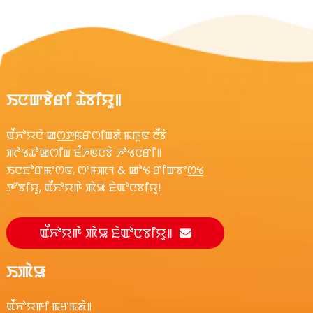
ꯏꯅꯛꯕꯥꯔꯤ ꯊꯥꯕꯤꯌꯨ꯫
ꯑꯩꯈꯣꯌꯅꯥ ꯀꯁ꯭ꯇꯃꯔꯁꯤꯡꯗꯥ ꯃꯒꯨꯟ ꯂꯩꯕꯥ
ꯄꯣꯠꯊꯣꯀꯁꯤꯡ ꯐꯪꯍꯟꯅꯕꯥ ꯍꯣꯠꯅꯔꯤ꯫
ꯏꯅꯐꯣꯔꯃꯦꯁꯟ, ꯁꯦꯝꯄꯜ & ꯀꯣꯠ ꯔꯤꯛꯕꯦꯁ꯭ꯠ
ꯇꯧꯕꯤꯌꯨ, ꯑꯩꯈꯣꯌꯒꯥ ꯄꯥꯎ ꯐꯥꯑꯣꯅꯕꯤꯌꯨ!
ꯑꯩꯈꯣꯌꯒꯥ ꯄꯥꯎ ꯐꯥꯑꯣꯅꯕꯤꯌꯨ꯫
ꯏꯄꯥꯎ
ꯑꯩꯈꯣꯌꯒꯤ ꯃꯔꯃꯗꯥ꯫