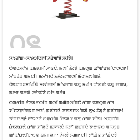
꯰꯲
ꯆꯠꯊꯣꯛ-ꯆꯠꯁꯤꯅꯒꯤ ꯍꯔꯥꯑꯣꯕꯥ ꯄꯤꯕꯥ꯫
ꯁꯥꯟꯅꯄꯣꯠ ꯑꯃꯗꯒꯤ ꯍꯦꯟꯅꯥ, ꯃꯁꯤ ꯊꯥꯖꯕꯥ ꯑꯃꯁꯨꯡ ꯀꯣꯑꯣꯔꯗꯤꯅꯦꯁꯅꯒꯤ
ꯈꯣꯡꯊꯥꯡ ꯑꯃꯅꯤ꯫ ꯃꯈꯣꯌꯅꯥ ꯏꯃꯥꯏꯖꯦꯟꯁꯤ ꯃꯥꯂꯦꯃꯁꯤꯡꯗꯥ
ꯂꯥꯟꯊꯦꯡꯅꯔꯤꯉꯩꯗꯥ ꯃꯈꯣꯌꯒꯤ ꯃꯤꯠꯌꯦꯡ ꯑꯗꯨ ꯃꯉꯥꯜ ꯊꯣꯀꯄꯥ ꯑꯗꯨ ꯌꯦꯡꯎ,
ꯃꯇꯝ ꯑꯃꯗꯥ ꯍꯔꯥꯑꯣꯕꯥ ꯁꯤꯜ ꯑꯃꯥ꯫
ꯁ꯭ꯞꯔꯤꯡ ꯔꯥꯏꯗꯔꯁꯤꯡ ꯑꯁꯤ ꯑꯉꯥꯡꯁꯤꯡꯅꯥ ꯔꯣꯛ ꯑꯃꯁꯨꯡ ꯔꯣꯜ
ꯇꯧꯅꯕꯒꯤꯗꯃꯛꯇꯅꯤ, ꯃꯈꯣꯌꯅꯥ ꯍꯦꯟꯗꯂꯁꯤꯡꯗꯥ ꯈꯨꯠ ꯊꯥꯗꯨꯅꯥ ꯃꯈꯣꯌꯒꯤ
ꯈꯣꯡꯖꯦꯂꯒꯥ ꯂꯣꯌꯅꯅꯥ ꯁ꯭ꯞꯔꯤꯡ ꯔꯥꯏꯗꯔ ꯑꯗꯨ ꯔꯣꯛ ꯇꯧꯏ꯫ ꯁ꯭ꯞꯔꯤꯡ
ꯔꯥꯏꯗꯔꯗꯥ ꯔꯣꯛ ꯇꯧꯗꯨꯅꯥ ꯃꯈꯣꯌꯅꯥ ꯃꯇꯧ ꯀꯔꯝꯅꯥ ꯕꯦꯂꯦꯟꯁ ꯑꯃꯁꯨꯡ
ꯀꯣꯑꯣꯔꯗꯤꯅꯦꯁꯟ ꯊꯃꯒꯗꯒꯦ ꯍꯥꯌꯕꯥ ꯈꯉꯒꯅꯤ꯫ ꯇꯣꯉꯥꯟ ꯇꯣꯉꯥꯅꯕꯥ