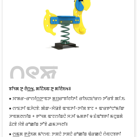
꯰꯱ꯗꯥ
ꯊꯣꯀꯈꯤ꯫
ꯕꯤꯜꯗ ꯇꯨ ꯂꯥꯁ꯭ꯠ, ꯗꯤꯖꯥꯏꯟ ꯇꯨ ꯗꯤꯂꯥꯏꯠ꯫
● ꯋꯦꯗꯔ-ꯔꯦꯁꯤꯁ꯭ꯇꯦꯟꯇ ꯗ꯭ꯌꯨꯔꯦꯕꯤꯂꯤꯇꯤ: ꯔꯤꯏꯅꯐꯣꯔꯁ ꯇꯧꯔꯕꯥ ꯄꯤ.ꯏ.
● ꯁꯦꯐꯇꯤ ꯑꯍꯥꯅꯕꯥ: ꯄꯥꯛ-ꯆꯥꯎꯕꯥ ꯑꯦꯟꯇꯤ-ꯇꯤꯞ ꯕꯦꯖ + ꯑꯦꯔꯒꯣꯅꯣꯃꯤꯛ
ꯍꯦꯟꯗꯂꯁꯤꯡ + ꯒꯣꯜꯗ ꯑꯦꯖꯁꯤꯡꯅꯥ ꯆꯍꯤ ꯳ꯗꯒꯤ ꯶ ꯐꯥꯑꯣꯕꯒꯤ ꯃꯅꯨꯡꯗꯥ
ꯊꯥꯖꯕꯥ ꯌꯥꯕꯥ ꯔꯣꯀꯤꯡ ꯇꯧꯕꯥ ꯉꯃꯍꯜꯂꯤ꯫
● ꯁ꯭ꯃꯨꯗ ꯒ꯭ꯂꯥꯏꯗ ꯃꯣꯁꯟ: ꯇꯞꯅꯥ ꯇꯞꯅꯥ ꯔꯣꯀꯤꯡ ꯑꯥꯔꯀꯅꯥ ꯁꯥꯟꯅꯕꯒꯤ