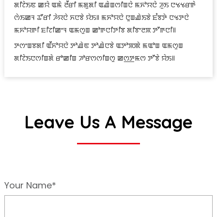
ꯗꯤꯖꯥꯏꯟ ꯀꯌꯥ ꯑꯃꯥ ꯂꯩꯔꯤ ꯃꯗꯨꯗꯤ ꯑꯉꯥꯡꯁꯤꯡꯅꯥ ꯃꯈꯣꯌꯅꯥ ꯍꯨꯏ ꯅꯠꯠꯔꯒꯥ
ꯁꯥꯏꯀꯜ ꯊꯧꯔꯤ ꯍꯥꯌꯅꯥ ꯈꯅꯕꯥ ꯌꯥꯏ꯫ ꯃꯈꯣꯌꯅꯥ ꯅꯨꯡꯉꯥꯏꯕꯥ ꯐꯪꯕꯇꯥ ꯅꯠꯇꯅꯥ
ꯃꯈꯣꯌꯒꯤ ꯐꯤꯖꯤꯀꯦꯜ ꯑꯃꯁꯨꯡ ꯀꯣꯒꯅꯤꯇꯤꯕ ꯗꯤꯕꯦꯂꯞ ꯇꯧꯒꯅꯤ꯫
ꯇꯁꯦꯡꯕꯗꯤ ꯑꯩꯈꯣꯌꯅꯥ ꯇꯣꯉꯥꯟ ꯇꯣꯉꯥꯅꯕꯥ ꯑꯇꯣꯞꯄꯥ ꯃꯑꯣꯡ ꯑꯃꯁꯨꯡ
ꯗꯤꯖꯥꯏꯅꯁꯤꯡꯗꯥ ꯔꯣꯀꯤꯡ ꯍꯣꯔꯁꯁꯤꯡꯁꯨ ꯀꯁ꯭ꯇꯃꯁ ꯇꯧꯕꯥ ꯌꯥꯏ꯫
Leave Us A Message
Your Name*