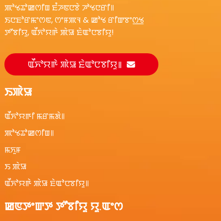
ꯄꯣꯠꯊꯣꯀꯁꯤꯡ ꯐꯪꯍꯟꯅꯕꯥ ꯍꯣꯠꯅꯔꯤ꯫
ꯏꯅꯐꯣꯔꯃꯦꯁꯟ, ꯁꯦꯝꯄꯜ & ꯀꯣꯠ ꯔꯤꯛꯕꯦꯁ꯭ꯠ
ꯇꯧꯕꯤꯌꯨ, ꯑꯩꯈꯣꯌꯒꯥ ꯄꯥꯎ ꯐꯥꯑꯣꯅꯕꯤꯌꯨ!
ꯑꯩꯈꯣꯌꯒꯥ ꯄꯥꯎ ꯐꯥꯑꯣꯅꯕꯤꯌꯨ꯫
ꯏꯄꯥꯎ
ꯑꯩꯈꯣꯌꯒꯤ ꯃꯔꯃꯗꯥ꯫
ꯄꯣꯠꯊꯣꯀꯁꯤꯡ꯫
ꯃꯈꯨꯝ
ꯏ ꯄꯥꯎ
ꯑꯩꯈꯣꯌꯒꯥ ꯄꯥꯎ ꯐꯥꯑꯣꯅꯕꯤꯌꯨ꯫
ꯀꯟꯇꯦꯛꯇ ꯇꯧꯕꯤꯌꯨ ꯌꯨ.ꯑꯦꯁ