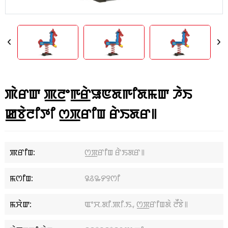
ꯄꯥꯔꯛ ꯄ꯭ꯂꯦꯒ꯭ꯔꯥꯎꯟꯗꯒꯤꯗꯃꯛ ꯍꯥꯏ
ꯀ꯭ꯕꯥꯂꯤꯇꯤ ꯁ꯭ꯞꯔꯤꯡ ꯔꯥꯏꯗꯔ꯫
ꯄꯔꯤꯡ:
ꯁ꯭ꯞꯔꯤꯡ ꯔꯥꯏꯗꯔ꯫
ꯃꯁꯤꯡ:
꯲꯴꯳꯸꯱ꯁꯤ
ꯃꯆꯥꯛ:
ꯑꯦꯆ.ꯗꯤ.ꯄꯤ.ꯏ., ꯁ꯭ꯞꯔꯤꯡꯗꯥ ꯂꯩꯕꯥ꯫