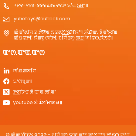
+꯸꯶-꯵꯱꯴-꯸꯸꯶꯲꯴꯶꯶꯶ꯇꯥ ꯐꯣꯉꯈ꯭ꯔꯦ꯫
yuhetoys@outlook.com
ꯀꯥꯑꯣꯗꯤꯌꯟ ꯇꯥꯎꯟ ꯏꯟꯗꯁ꯭ꯠꯔꯤꯌꯦꯜ ꯄꯥꯔꯛ, ꯕꯥꯑꯣꯌꯤꯡ
ꯀꯥꯎꯟꯇꯤ, ꯌꯥꯡꯓꯨ ꯁꯤꯇꯤ, ꯖꯤꯌꯥꯡꯁꯨ ꯄ꯭ꯔꯣꯚꯤꯟꯁ,ꯆꯥꯏꯅꯥ꯫
ꯑꯦꯁ.ꯑꯦꯟ.ꯑꯦꯁ
ꯂꯤꯉ꯭ꯀꯗꯤꯟ꯫
ꯐꯦꯁꯕꯨꯛ꯫
ꯇ꯭ꯕꯤꯇꯔꯗꯥ ꯑꯦꯟ.ꯗꯤ.ꯑꯦ
youtube ꯗꯥ ꯊꯥꯕꯤꯔꯀꯎ꯫
© ꯀꯥꯄꯤꯔꯥꯏꯠ ꯲꯰꯲꯵ - ꯖꯤꯌꯥꯡꯁꯨ ꯌꯨꯍꯦ ꯑꯦꯖꯨꯀꯦꯁꯅꯦꯜ ꯇꯣꯏꯁ ꯀꯣꯡ,