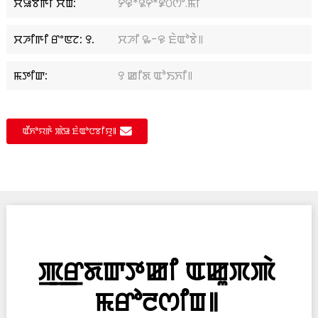
ꯆꯥꯎꯕꯒꯤ ꯆꯥꯡ:
꯸꯶*꯲꯵*꯹꯰ꯁꯦ.ꯃꯤ
ꯆꯍꯤꯒꯤ ꯔꯦꯟꯖ: ꯱.
ꯆꯍꯤ ꯳-꯶ ꯐꯥꯑꯣꯕꯥ꯫
ꯃꯇꯤꯛ:
꯱ ꯀꯤꯗ ꯑꯣꯏꯈꯤ꯫
ꯑꯩꯈꯣꯌꯒꯥ ꯄꯥꯎ ꯐꯥꯑꯣꯅꯕꯤꯌꯨ꯫
ꯄ꯭ꯔꯗꯛꯇꯀꯤ ꯑꯀꯨꯞꯄꯥ
ꯃꯔꯣꯂꯁꯤꯡ꯫