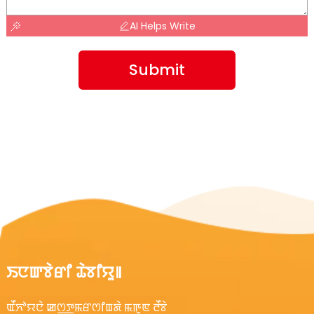
AI Helps Write
Submit
ꯏꯅꯛꯕꯥꯔꯤ ꯊꯥꯕꯤꯌꯨ꯫
ꯑꯩꯈꯣꯌꯅꯥ ꯀꯁ꯭ꯇꯃꯔꯁꯤꯡꯗꯥ ꯃꯒꯨꯟ ꯂꯩꯕꯥ