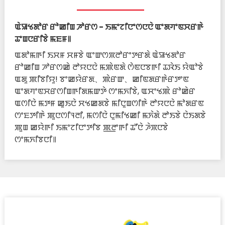
ꯑꯥꯎꯠꯗꯣꯔ ꯔꯣꯀꯤꯡ ꯍꯣꯔꯁ - ꯏꯃꯦꯖꯤꯅꯦꯁꯅꯅꯥ ꯑꯦꯗꯚꯦꯟꯆꯔꯒꯥ
ꯊꯦꯡꯅꯔꯤꯕꯥ ꯃꯐꯝ꯫
ꯑꯗꯣꯃꯒꯤ ꯏꯆꯝ ꯆꯝꯕꯥ ꯑꯦꯛꯁꯞꯂꯣꯔꯦꯇꯔꯗꯥ ꯑꯥꯎꯠꯗꯣꯔ
ꯔꯣꯀꯤꯡ ꯍꯣꯔꯁꯀꯥ ꯂꯣꯌꯅꯅꯥ ꯃꯄꯥꯟꯗꯥ ꯁꯥꯟꯅꯕꯒꯤ ꯊꯋꯥꯏ ꯌꯥꯑꯣꯕꯥ
ꯑꯗꯨ ꯄꯤꯕꯤꯌꯨ! ꯕꯦꯀꯌꯥꯔꯗ、ꯄꯥꯔꯛ、ꯀꯤꯟꯗꯔꯒꯥꯔꯇꯦꯟ
ꯑꯦꯗꯚꯦꯟꯆꯔꯁꯤꯡꯒꯤꯗꯃꯛꯇꯥ ꯁꯦꯃꯈꯤꯕꯥ, ꯑꯆꯦꯠꯄꯥ ꯔꯣꯀꯥꯔ
ꯑꯁꯤꯅꯥ ꯃꯇꯝ ꯀꯨꯏꯅꯥ ꯆꯠꯀꯗꯕꯥ ꯃꯤꯅꯨꯡꯁꯤꯒꯥ ꯂꯣꯌꯅꯅꯥ ꯃꯣꯗꯔꯟ
ꯁꯦꯐꯇꯤꯒꯥ ꯄꯨꯅꯁꯤꯜꯂꯤ, ꯃꯁꯤꯅꯥ ꯅꯨꯃꯤꯠꯀꯤ ꯃꯈꯥꯗꯥ ꯂꯣꯏꯕꯥ ꯅꯥꯏꯗꯕꯥ
ꯄꯨꯡ ꯀꯌꯥꯒꯤ ꯏꯃꯦꯖꯤꯅꯦꯇꯤꯕ ꯄ꯭ꯂꯦꯒꯤ ꯊꯧꯅꯥ ꯍꯥꯞꯅꯕꯥ
ꯁꯦꯃꯈꯤꯕꯅꯤ꯫