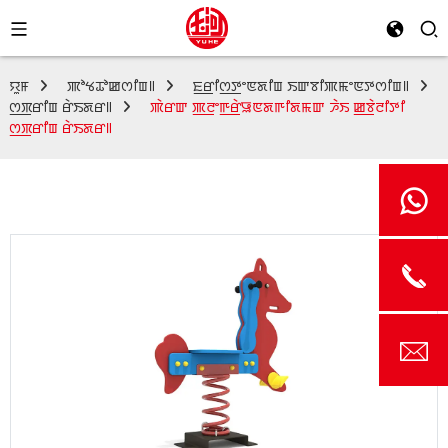
ꯌꯨꯝ
ꯄꯣꯠꯊꯣꯀꯁꯤꯡ꯫
ꯐ꯭ꯔꯤꯁ꯭ꯇꯦꯟꯗꯤꯡ ꯏꯛꯕꯤꯄꯃꯦꯟꯇꯁꯤꯡ꯫
ꯁ꯭ꯞꯔꯤꯡ ꯔꯥꯏꯗꯔ꯫
ꯄꯥꯔꯛ ꯄ꯭ꯂꯦꯒ꯭ꯔꯥꯎꯟꯗꯒꯤꯗꯃꯛ ꯍꯥꯏ ꯀ꯭ꯕꯥꯂꯤꯇꯤ
ꯁ꯭ꯞꯔꯤꯡ ꯔꯥꯏꯗꯔ꯫