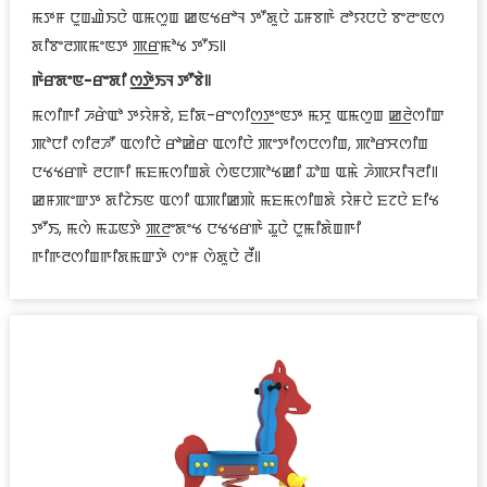
ꯃꯇꯝ ꯅꯨꯡꯉꯥꯏꯅꯥ ꯑꯃꯁꯨꯡ ꯀꯟꯠꯔꯣꯜ ꯇꯧꯗꯨꯅꯥ ꯊꯝꯕꯒꯥ ꯂꯣꯌꯅꯅꯥ ꯕꯦꯂꯦꯟꯁ
ꯗꯤꯕꯦꯂꯄꯃꯦꯟꯇ ꯄ꯭ꯔꯃꯣꯠ ꯇꯧꯏ꯫
ꯒꯥꯔꯗꯦꯟ-ꯔꯦꯗꯤ ꯁ꯭ꯇꯥꯏꯜ ꯇꯧꯕꯥ꯫
ꯃꯁꯤꯒꯤ ꯍꯔꯥꯑꯣ ꯇꯌꯥꯝꯕꯥ, ꯐꯤꯗ-ꯔꯦꯁꯤꯁ꯭ꯇꯦꯟꯇ ꯃꯆꯨ ꯑꯃꯁꯨꯡ ꯀ꯭ꯂꯥꯁꯤꯛ
ꯄꯣꯅꯤ ꯁꯤꯂꯍꯧ ꯑꯁꯤꯅꯥ ꯔꯣꯀꯥꯔ ꯑꯁꯤꯅꯥ ꯄꯦꯇꯤꯁꯅꯁꯤꯡ, ꯄꯣꯔꯆꯁꯤꯡ
ꯅꯠꯠꯔꯒꯥ ꯂꯅꯒꯤ ꯃꯐꯃꯁꯤꯡꯗꯥ ꯁꯥꯟꯅꯄꯣꯠꯀꯤ ꯊꯣꯡ ꯑꯃꯥ ꯍꯥꯄꯆꯤꯜꯂꯤ꯫
ꯀꯝꯄꯦꯛꯇ ꯗꯤꯖꯥꯏꯟ ꯑꯁꯤ ꯑꯄꯤꯀꯄꯥ ꯃꯐꯃꯁꯤꯡꯗꯥ ꯌꯥꯝꯅꯥ ꯐꯖꯅꯥ ꯐꯤꯠ
ꯇꯧꯏ, ꯃꯁꯥ ꯃꯊꯟꯇꯥ ꯄ꯭ꯂꯦꯗꯦꯠ ꯅꯠꯠꯔꯒꯥ ꯊꯨꯅꯥ ꯅꯨꯃꯤꯗꯥꯡꯒꯤ
ꯒꯤꯒꯂꯁꯤꯡꯒꯤꯗꯃꯛꯇꯥ ꯁꯦꯝ ꯁꯥꯗꯨꯅꯥ ꯂꯩ꯫