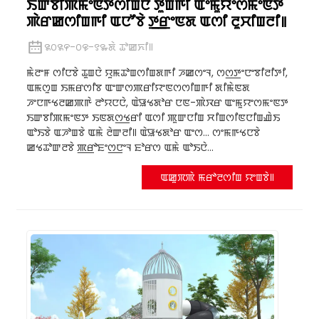
ꯏꯛꯕꯤꯄꯃꯦꯟꯇꯁꯤꯡꯅꯥ ꯇꯨꯡꯒꯤ ꯑꯦꯃꯨꯌꯦꯁꯃꯦꯟꯇ
ꯄꯥꯔꯀꯁꯤꯡꯒꯤ ꯑꯅꯧꯕꯥ ꯇ꯭ꯔꯦꯟꯗ ꯑꯁꯤ ꯂꯨꯆꯤꯡꯂꯤ꯫
꯲꯰꯲꯵-꯰꯶-꯱꯳ꯗꯥ ꯊꯣꯀꯈꯤ꯫
ꯃꯥꯂꯦꯝ ꯁꯤꯅꯕꯥ ꯊꯨꯡꯅꯥ ꯌꯨꯃꯊꯣꯡꯁꯤꯡꯗꯒꯤ ꯍꯀꯁꯦꯜ, ꯁꯁ꯭ꯇꯦꯅꯦꯕꯤꯂꯤꯇꯤ,
ꯑꯃꯁꯨꯡ ꯏꯃꯔꯁꯤꯕ ꯑꯦꯛꯁꯄꯔꯤꯌꯦꯟꯁꯁꯤꯡꯒꯤ ꯗꯤꯃꯥꯟꯗ
ꯍꯦꯅꯒꯠꯂꯀꯄꯒꯥ ꯂꯣꯌꯅꯅꯥ, ꯑꯥꯎꯠꯗꯣꯔ ꯅꯟ-ꯄꯥꯋꯔ ꯑꯦꯃꯨꯌꯦꯁꯃꯦꯟꯇ
ꯏꯛꯕꯤꯄꯃꯦꯟꯇ ꯏꯟꯗꯁ꯭ꯠꯔꯤ ꯑꯁꯤ ꯄꯨꯛꯅꯤꯡ ꯆꯤꯡꯁꯤꯟꯅꯤꯡꯉꯥꯏ
ꯑꯣꯏꯕꯥ ꯑꯍꯣꯡꯕꯥ ꯑꯃꯥ ꯂꯥꯛꯂꯤ꯫ ꯑꯥꯎꯠꯗꯣꯔ ꯑꯦꯁ... ꯁꯦꯃꯒꯠꯅꯕꯥ
ꯀꯠꯊꯣꯛꯂꯕꯥ ꯄ꯭ꯔꯣꯐꯦꯁ꯭ꯅꯦꯜ ꯐꯣꯔꯁ ꯑꯃꯥ ꯑꯣꯏꯅꯥ...
ꯑꯀꯨꯞꯄꯥ ꯃꯔꯣꯂꯁꯤꯡ ꯌꯦꯡꯕꯥ꯫