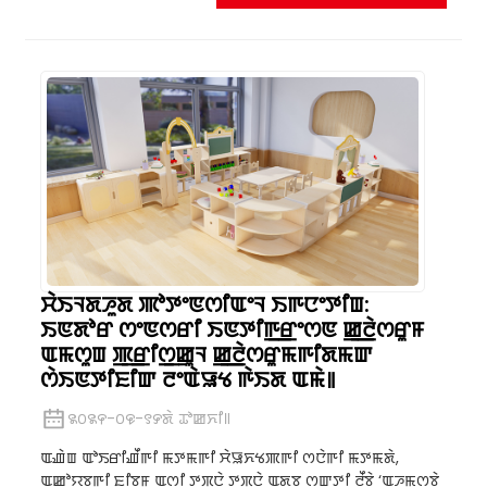
ꯆꯥꯏꯜꯗꯍꯨꯗ ꯄꯣꯇꯦꯟꯁꯤꯑꯦꯜ ꯏꯒꯅꯦꯇꯤꯡ:
ꯏꯟꯗꯣꯔ ꯁꯦꯟꯁꯔꯤ ꯏꯟꯇꯤꯒ꯭ꯔꯦꯁꯟ ꯀ꯭ꯂꯥꯁꯔꯨꯝ
ꯑꯃꯁꯨꯡ ꯄ꯭ꯔꯤꯁ꯭ꯀꯨꯜ ꯀ꯭ꯂꯥꯁꯔꯨꯃꯒꯤꯗꯃꯛ
ꯁꯥꯏꯟꯇꯤꯐꯤꯛ ꯂꯦꯑꯥꯎꯠ ꯒꯥꯏꯗ ꯑꯃꯥ꯫
꯲꯰꯲꯵-꯰꯶-꯱꯸ꯗꯥ ꯊꯣꯀꯈꯤ꯫
ꯑꯉꯥꯡ ꯑꯣꯏꯔꯤꯉꯩꯒꯤ ꯃꯇꯃꯒꯤ ꯆꯥꯎꯈꯠꯄꯒꯤ ꯁꯅꯥꯒꯤ ꯃꯇꯃꯗꯥ,
ꯑꯀꯣꯌꯕꯒꯤ ꯐꯤꯕꯝ ꯑꯁꯤ ꯇꯞꯅꯥ ꯇꯞꯅꯥ ꯑꯗꯨꯕꯨ ꯁꯛꯇꯤ ꯂꯩꯕꯥ ‘ꯑꯍꯨꯃꯁꯨꯕꯥ