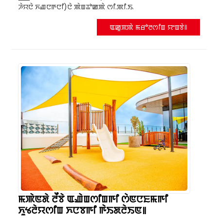
ꯍꯥꯌꯅꯥ ꯈꯉꯅꯒꯅꯤ)ꯅꯥ ꯄꯥꯡꯊꯣꯀꯄꯥ ꯁꯤ.ꯄꯤ.ꯏ.
ꯑꯀꯨꯞꯄꯥ ꯃꯔꯣꯂꯁꯤꯡ ꯌꯦꯡꯕꯥ꯫
ꯃꯄꯥꯟꯗꯥ ꯂꯩꯕꯥ ꯑꯉꯥꯡꯁꯤꯡꯒꯤ ꯁꯥꯟꯅꯐꯃꯒꯤ
ꯈꯨꯠꯂꯥꯌꯁꯤꯡ ꯈꯅꯕꯒꯤ ꯒꯥꯏꯗꯂꯥꯏꯟ꯫