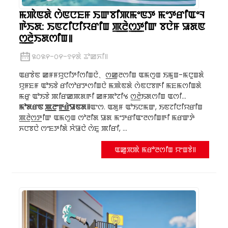
ꯃꯄꯥꯟꯗꯥ ꯁꯥꯟꯅꯐꯝ ꯏꯛꯕꯤꯄꯃꯦꯟꯇ ꯃꯦꯇꯔꯤꯑꯦꯜ
ꯒꯥꯏꯗ: ꯏꯟꯖꯤꯅꯤꯌꯔꯤꯡ ꯄ꯭ꯂꯥꯁ꯭ꯇꯤꯛ ꯕꯅꯥꯝ ꯎꯗꯟ
ꯁ꯭ꯂꯥꯏꯗꯁꯤꯡ꯫
꯲꯰꯲꯵-꯰꯵-꯱꯵ꯗꯥ ꯊꯣꯀꯈꯤ꯫
ꯑꯔꯕꯥꯟ ꯀꯝꯝꯌꯨꯅꯤꯇꯤꯁꯤꯡꯅꯥ、ꯁ꯭ꯀꯨꯂꯁꯤꯡ ꯑꯃꯁꯨꯡ ꯏꯃꯨꯡ-ꯃꯅꯨꯡꯗꯥ
ꯌꯨꯝꯐꯝ ꯑꯣꯏꯕꯥ ꯔꯤꯁꯣꯔꯇꯁꯤꯡꯅꯥ ꯃꯄꯥꯟꯗꯥ ꯁꯥꯟꯅꯕꯒꯤ ꯃꯐꯃꯁꯤꯡꯗꯥ
ꯃꯔꯨ ꯑꯣꯏꯕꯥ ꯄꯤꯔꯀꯄꯗꯒꯤ ꯀꯝꯄꯣꯖꯤꯠ ꯁ꯭ꯂꯥꯏꯗꯁꯤꯡ ꯑꯁꯤ...
ꯃꯣꯗꯔꯟ ꯄ꯭ꯂꯦꯒ꯭ꯔꯥꯎꯟꯗ꯫
ꯑꯦꯁ. ꯑꯗꯨꯝ ꯑꯣꯏꯅꯃꯛ, ꯏꯟꯖꯤꯅꯤꯌꯔꯤꯡ
ꯄ꯭ꯂꯥꯁ꯭ꯇꯤꯛ ꯑꯃꯁꯨꯡ ꯁꯣꯂꯤꯗ ꯎꯗ ꯃꯦꯇꯔꯤꯑꯦꯂꯁꯤꯡꯒꯤ ꯃꯔꯛꯇꯥ
ꯈꯅꯕꯅꯥ ꯁꯦꯐꯇꯤꯗꯥ ꯆꯥꯎꯅꯥ ꯁꯥꯐꯨ ꯄꯤꯔꯤ, ...
ꯑꯀꯨꯞꯄꯥ ꯃꯔꯣꯂꯁꯤꯡ ꯌꯦꯡꯕꯥ꯫