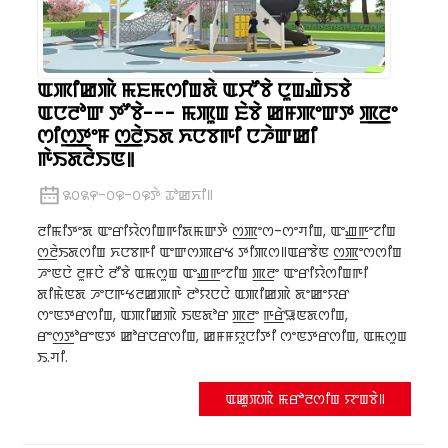
ꯑꯄꯤꯀꯄꯥ ꯃꯐꯃꯁꯤꯡꯗꯥ ꯑꯆꯧꯕꯥ ꯅꯨꯡꯉꯥꯏꯕꯥ
ꯑꯅꯂꯣꯛ ꯇꯧꯕꯥ--- ꯃꯄꯨꯡ ꯐꯥꯕꯥ ꯀꯝꯄꯦꯛꯇ ꯄ꯭ꯂꯦ
ꯁꯤꯁ꯭ꯇꯦꯝ ꯁ꯭ꯂꯥꯏꯗ ꯈꯅꯕꯒꯤ ꯅꯍꯥꯛꯀꯤ
ꯒꯥꯏꯗꯂꯥꯏꯟ꯫
꯲꯰꯲꯵-꯰꯶-꯰꯶ꯇꯥ ꯊꯣꯀꯈꯤ꯫
ꯂꯤꯃꯤꯇꯦꯗ ꯑꯦꯔꯤꯌꯥꯁꯤꯡꯒꯤꯗꯃꯛꯇꯥ ꯁ꯭ꯄꯦꯁ-ꯁꯦꯚꯤꯡ, ꯑꯦꯉ꯭ꯒꯦꯖꯤꯡ
ꯁ꯭ꯂꯥꯏꯗꯁꯤꯡ ꯈꯅꯕꯒꯤ ꯑꯦꯛꯁꯄꯔꯠ ꯇꯤꯄꯁ꯫ꯑꯔꯕꯥꯟ ꯁ꯭ꯄꯦꯁꯁꯤꯡ
ꯍꯦꯟꯅꯥ ꯂꯨꯝꯅꯥ ꯂꯧꯕꯥ ꯑꯃꯁꯨꯡ ꯑꯦꯉ꯭ꯒꯦꯖꯤꯡ ꯄ꯭ꯂꯦ ꯑꯦꯔꯤꯌꯥꯁꯤꯡꯒꯤ
ꯗꯤꯃꯥꯟꯗ ꯍꯦꯅꯒꯠꯂꯀꯄꯒꯥ ꯂꯣꯌꯅꯅꯥ ꯑꯄꯤꯀꯄꯥ ꯗꯦꯀꯦꯌꯔ
ꯁꯦꯟꯇꯔꯁꯤꯡ, ꯑꯄꯤꯀꯄꯥ ꯏꯟꯗꯣꯔ ꯄ꯭ꯂꯦ ꯒ꯭ꯔꯥꯎꯟꯗꯁꯤꯡ,
ꯔꯦꯁ꯭ꯇꯣꯔꯦꯟꯇ ꯀꯣꯔꯅꯔꯁꯤꯡ, ꯀꯝꯝꯌꯨꯅꯤꯇꯤ ꯁꯦꯟꯇꯔꯁꯤꯡ, ꯑꯃꯁꯨꯡ
ꯏ.ꯚꯤ.
ꯑꯀꯨꯞꯄꯥ ꯃꯔꯣꯂꯁꯤꯡ ꯌꯦꯡꯕꯥ꯫