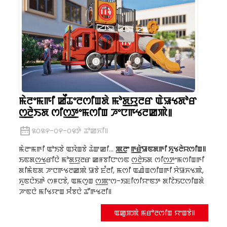
ꯃꯥꯂꯦꯃꯒꯤ ꯀꯩꯊꯦꯂꯁꯤꯡꯗꯥ ꯃꯣꯗ꯭ꯌꯨꯂꯔ ꯑꯥꯎꯠꯗꯣꯔ
ꯁ꯭ꯂꯥꯏꯗ ꯁꯤꯁ꯭ꯇꯦꯃꯁꯤꯡ ꯍꯦꯅꯒꯠꯂꯀꯄꯥ꯫
꯲꯰꯲꯵-꯰꯵-꯰꯶ꯇꯥ ꯊꯣꯀꯈꯤ꯫
ꯃꯥꯂꯦꯃꯒꯤ ꯑꯣꯏꯕꯥ ꯑꯋꯥꯡꯕꯥ ꯊꯥꯛꯀꯤ...
ꯄ꯭ꯂꯦ ꯒ꯭ꯔꯥꯎꯟꯗꯒꯤ ꯈꯨꯠꯂꯥꯌꯁꯤꯡ꯫
ꯏꯟꯗꯁ꯭ꯠꯔꯤꯅꯥ ꯃꯣꯗ꯭ꯌꯨꯂꯔ ꯀꯝꯕꯤꯅꯦꯁꯟ ꯁ꯭ꯂꯥꯏꯗ ꯁꯤꯁ꯭ꯇꯦꯃꯁꯤꯡꯒꯤ
ꯗꯤꯃꯥꯟꯗ ꯍꯦꯅꯒꯠꯂꯀꯄꯥ ꯎꯕꯥ ꯐꯪꯂꯤ, ꯃꯁꯤ ꯑꯉꯥꯡꯁꯤꯡꯒꯤ ꯆꯥꯎꯈꯠꯄꯥ,
ꯈꯨꯟꯅꯥꯏꯒꯥ ꯁꯝꯅꯕꯥ, ꯑꯃꯁꯨꯡ ꯁ꯭ꯄꯦꯁ-ꯏꯐꯤꯁꯤꯌꯦꯟꯇ ꯗꯤꯖꯥꯏꯅꯁꯤꯡꯗꯥ
ꯍꯦꯟꯅꯥ ꯃꯤꯠꯌꯦꯡ ꯆꯪꯕꯅꯥ ꯊꯧꯒꯠꯂꯤ꯫
ꯑꯀꯨꯞꯄꯥ ꯃꯔꯣꯂꯁꯤꯡ ꯌꯦꯡꯕꯥ꯫