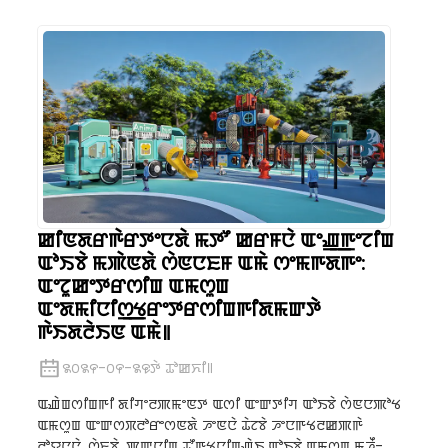
ꯀꯤꯟꯗꯔꯒꯥꯔꯇꯦꯅꯗꯥ ꯃꯇꯧ ꯀꯔꯝꯅꯥ ꯑꯦꯉ꯭ꯒꯦꯖꯤꯡ
ꯑꯣꯏꯕꯥ ꯃꯄꯥꯟꯗꯥ ꯁꯥꯟꯅꯐꯝ ꯑꯃꯥ ꯁꯦꯃꯒꯗꯒꯦ:
ꯑꯦꯖꯨꯀꯦꯇꯔꯁꯤꯡ ꯑꯃꯁꯨꯡ
ꯑꯦꯗꯃꯤꯅꯤꯁ꯭ꯠꯔꯦꯇꯔꯁꯤꯡꯒꯤꯗꯃꯛꯇꯥ
ꯒꯥꯏꯗꯂꯥꯏꯟ ꯑꯃꯥ꯫
꯲꯰꯲꯵-꯰꯵-꯲꯶ꯇꯥ ꯊꯣꯀꯈꯤ꯫
ꯑꯉꯥꯡꯁꯤꯡꯒꯤ ꯗꯤꯚꯦꯂꯄꯃꯦꯟꯇ ꯑꯁꯤ ꯑꯦꯛꯇꯤꯚ ꯑꯣꯏꯕꯥ ꯁꯥꯟꯅꯄꯣꯠ
ꯑꯃꯁꯨꯡ ꯑꯦꯛꯁꯞꯂꯣꯔꯦꯁꯟꯗꯥ ꯍꯦꯟꯅꯥ ꯊꯥꯖꯕꯥ ꯍꯦꯅꯒꯠꯂꯀꯄꯒꯥ
ꯂꯣꯌꯅꯅꯥ, ꯁꯥꯐꯕꯥ, ꯄꯨꯛꯅꯤꯡ ꯊꯧꯒꯠꯅꯤꯡꯉꯥꯏ ꯑꯣꯏꯕꯥ ꯑꯃꯁꯨꯡ ꯃꯍꯩ-