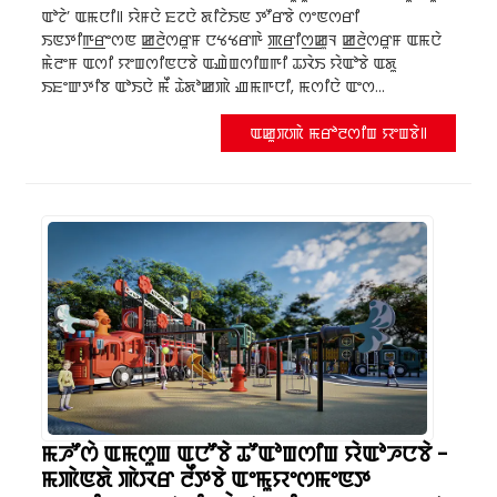
ꯑꯣꯖꯥ’ ꯑꯃꯅꯤ꯫ ꯌꯥꯝꯅꯥ ꯐꯖꯅꯥ ꯗꯤꯖꯥꯏꯟ ꯇꯧꯔꯕꯥ ꯁꯦꯟꯁꯔꯤ
ꯏꯟꯇꯤꯒ꯭ꯔꯦꯁꯟ ꯀ꯭ꯂꯥꯁꯔꯨꯝ ꯅꯠꯠꯔꯒꯥ ꯄ꯭ꯔꯤꯁ꯭ꯀꯨꯜ ꯀ꯭ꯂꯥꯁꯔꯨꯝ ꯑꯃꯅꯥ
ꯃꯥꯂꯦꯝ ꯑꯁꯤ ꯌꯦꯡꯁꯤꯟꯅꯕꯥ ꯑꯉꯥꯡꯁꯤꯡꯒꯤ ꯊꯋꯥꯏ ꯌꯥꯑꯣꯕꯥ ꯑꯗꯨ
ꯏꯐꯦꯛꯇꯤꯕ ꯑꯣꯏꯅꯥ ꯃꯩ ꯊꯥꯗꯣꯀꯄꯥ ꯉꯃꯒꯅꯤ, ꯃꯁꯤꯅꯥ ꯑꯦꯁ...
ꯑꯀꯨꯞꯄꯥ ꯃꯔꯣꯂꯁꯤꯡ ꯌꯦꯡꯕꯥ꯫
ꯃꯍꯧꯁꯥ ꯑꯃꯁꯨꯡ ꯑꯅꯧꯕꯥ ꯊꯧꯑꯣꯡꯁꯤꯡ ꯌꯥꯑꯣꯍꯅꯕꯥ -
ꯃꯄꯥꯟꯗꯥ ꯄꯥꯋꯔ ꯂꯩꯇꯕꯥ ꯑꯦꯃꯨꯌꯦꯁꯃꯦꯟꯇ