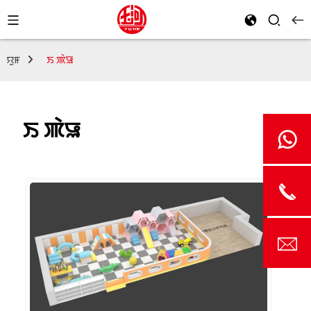
ꯌꯨꯝ
ꯏ ꯄꯥꯎ
ꯏ ꯄꯥꯎ