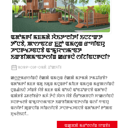
ꯑꯗꯣꯃꯒꯤ ꯃꯐꯃꯗꯥ ꯋꯥꯏꯇꯦꯂꯤꯇꯤ ꯏꯅꯖꯦꯛꯇ
ꯇꯧꯅꯕꯥ, ꯄꯦꯁꯦꯟꯖꯔ ꯐ꯭ꯂꯣ ꯑꯃꯁꯨꯡ ꯔꯦꯚꯤꯟꯌꯨ
ꯍꯦꯅꯒꯠꯍꯟꯅꯕꯥ ꯑꯦꯃꯨꯌꯦꯁꯃꯦꯟꯇ
ꯏꯛꯕꯤꯄꯃꯦꯟꯇꯁꯤꯡ ꯀꯔꯝꯅꯥ ꯁꯤꯖꯤꯟꯅꯒꯅꯤ?
꯲꯰꯲꯵-꯰꯷-꯰꯲ꯗꯥ ꯊꯣꯀꯈꯤ꯫
ꯀꯁ꯭ꯇꯃꯔꯁꯤꯡꯅꯥ ꯂꯥꯀꯄꯥ ꯑꯃꯁꯨꯡ ꯂꯥꯀꯄꯥ ꯃꯇꯃꯗꯥ ꯇꯃꯊꯤꯔꯕꯥ?
ꯑꯗꯣꯃꯒꯤ ꯃꯐꯝ ꯑꯗꯨ ꯏꯃꯨꯡ ꯃꯅꯨꯡꯒꯤ ꯃꯤꯐꯝ ꯑꯃꯁꯨꯡ ꯃꯔꯨꯄꯁꯤꯡꯅꯥ
ꯅꯨꯡꯉꯥꯏꯅꯥ ꯍꯤꯡꯕꯥ ꯌꯥꯕꯥ ꯃꯐꯝ ꯑꯃꯥ ꯑꯣꯏꯅꯥ ꯑꯣꯟꯊꯣꯛꯅꯕꯥ ꯑꯗꯣꯝꯅꯥ
ꯑꯄꯥꯝꯕꯥ ꯊꯝꯂꯤꯕꯔꯥ? ꯃꯈꯥ ꯇꯥꯅꯥ ꯋꯥꯈꯜ ꯋꯥꯕꯥ ꯂꯩꯔꯣꯏꯗꯕꯅꯤ! ꯆꯦꯀꯁꯤꯟꯅꯥ
ꯈꯅꯒꯠꯂꯕꯥ ꯑꯦꯃꯨꯌꯦꯁꯃꯦꯟꯇ ꯏꯛꯕꯤꯄꯃꯦꯟꯇꯁꯤꯡ ꯑꯁꯤ ꯚꯦꯟꯌꯨ
ꯑꯁꯤꯒꯤ ꯄꯨꯛꯅꯤꯡ ꯆꯤꯡꯁꯤꯅꯕꯥ ꯍꯦꯅꯒꯠꯍꯟꯅꯕꯥ ꯑꯗꯣꯃꯒꯤ ꯒꯣꯄꯟ
ꯈꯨꯠꯂꯥꯏꯅꯤ...
ꯑꯀꯨꯞꯄꯥ ꯃꯔꯣꯂꯁꯤꯡ ꯌꯦꯡꯕꯥ꯫