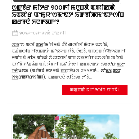
ꯁ꯭ꯛꯕꯥꯔ ꯃꯤꯇꯔ ꯱꯰꯰ꯒꯤ ꯃꯅꯨꯡꯗꯥ ꯑꯄꯤꯀꯄꯥ
ꯏꯟꯗꯣꯔ ꯑꯦꯃꯨꯌꯦꯁꯃꯦꯟꯇ ꯏꯛꯕꯤꯄꯃꯦꯟꯇꯁꯤꯡ
ꯀꯔꯝꯅꯥ ꯈꯅꯒꯗꯒꯦ?
꯲꯰꯲꯵-꯰꯷-꯲꯱ꯗꯥ ꯊꯣꯀꯈꯤ꯫
ꯁ꯭ꯄꯦꯁ ꯑꯁꯤ ꯄ꯭ꯔꯤꯃꯤꯌꯥꯃꯗꯥ ꯂꯩꯕꯥ ꯉꯁꯤꯒꯤ ꯃꯥꯂꯦꯝ ꯑꯁꯤꯗꯥ,
ꯑꯉꯥꯡꯁꯤꯡꯒꯤꯗꯃꯛꯇꯥ ꯃꯤꯠꯌꯦꯡ ꯆꯪꯕꯥ, ꯁꯥꯐꯕꯥ, ꯑꯃꯁꯨꯡ ꯆꯥꯎꯈꯠꯄꯒꯤ
ꯃꯑꯣꯡꯗꯥ ꯔꯤꯆ ꯑꯣꯏꯕꯥ ꯁꯥꯟꯅꯕꯒꯤ ꯑꯦꯛꯁꯄꯔꯤꯌꯦꯟꯁꯁꯤꯡ ꯄꯤꯕꯗꯥ
ꯑꯆꯧꯕꯥ ꯈꯣꯉꯊꯥꯡ ꯑꯃꯥ ꯆꯪꯕꯒꯤ ꯃꯊꯧ ꯇꯥꯗꯦ꯫ ꯀꯝꯄꯦꯛꯇ ꯏꯟꯗꯣꯔ ꯄ꯭ꯂꯦ
ꯒ꯭ꯔꯥꯎꯟꯗ (ꯑꯌꯥꯝꯕꯥ ꯃꯇꯃꯗꯥ ꯄ꯭ꯂꯦꯍꯥꯎꯁ ꯅꯠꯠꯔꯒꯥ...
ꯁꯣꯐ꯭ꯠ ꯄ꯭ꯂꯦ
ꯁ꯭ꯠꯔꯀꯆꯔꯁꯤꯡ꯫
), ꯑꯀꯛꯅꯅꯥ ꯗꯤꯖꯥꯏꯟ ꯇꯧꯕꯥ...
ꯑꯀꯨꯞꯄꯥ ꯃꯔꯣꯂꯁꯤꯡ ꯌꯦꯡꯕꯥ꯫