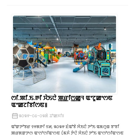
ꯁꯤ.ꯄꯤ.ꯏ.ꯒꯤ ꯆꯥꯏꯅꯥ ꯄ꯭ꯔꯤꯁ꯭ꯀꯨꯜ ꯑꯦꯖꯨꯀꯦꯁꯟ
ꯑꯦꯀꯖꯤꯕꯤꯁꯟ꯫
꯲꯰꯲꯵-꯰꯴-꯰꯲ꯗꯥ ꯊꯣꯀꯈꯤ꯫
ꯑꯣꯛꯇꯣꯕꯔ ꯱꯵ꯗꯒꯤ ꯱꯷, ꯲꯰꯲꯵ ꯐꯥꯑꯣꯕꯥ ꯆꯥꯏꯅꯥ ꯇꯣꯏ ꯑꯃꯁꯨꯡ ꯕꯦꯕꯤ
ꯄ꯭ꯔꯗꯛꯇꯁ ꯑꯦꯁꯣꯁꯤꯑꯦꯁꯟ (ꯃꯈꯥ ꯇꯥꯅꯥ ꯆꯥꯏꯅꯥ ꯇꯣꯏ ꯑꯦꯁꯣꯁꯤꯑꯦꯁꯟ