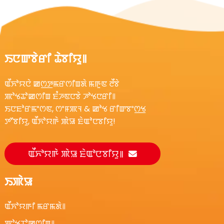
ꯏꯅꯛꯕꯥꯔꯤ ꯊꯥꯕꯤꯌꯨ꯫
ꯑꯩꯈꯣꯌꯅꯥ ꯀꯁ꯭ꯇꯃꯔꯁꯤꯡꯗꯥ ꯃꯒꯨꯟ ꯂꯩꯕꯥ
ꯄꯣꯠꯊꯣꯀꯁꯤꯡ ꯐꯪꯍꯟꯅꯕꯥ ꯍꯣꯠꯅꯔꯤ꯫
ꯏꯅꯐꯣꯔꯃꯦꯁꯟ, ꯁꯦꯝꯄꯜ & ꯀꯣꯠ ꯔꯤꯛꯕꯦꯁ꯭ꯠ
ꯇꯧꯕꯤꯌꯨ, ꯑꯩꯈꯣꯌꯒꯥ ꯄꯥꯎ ꯐꯥꯑꯣꯅꯕꯤꯌꯨ!
ꯑꯩꯈꯣꯌꯒꯥ ꯄꯥꯎ ꯐꯥꯑꯣꯅꯕꯤꯌꯨ꯫
ꯏꯄꯥꯎ
ꯑꯩꯈꯣꯌꯒꯤ ꯃꯔꯃꯗꯥ꯫
ꯄꯣꯠꯊꯣꯀꯁꯤꯡ꯫