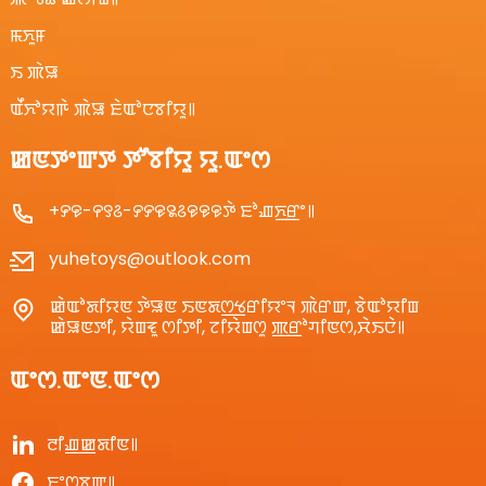
ꯃꯈꯨꯝ
ꯏ ꯄꯥꯎ
ꯑꯩꯈꯣꯌꯒꯥ ꯄꯥꯎ ꯐꯥꯑꯣꯅꯕꯤꯌꯨ꯫
ꯀꯟꯇꯦꯛꯇ ꯇꯧꯕꯤꯌꯨ ꯌꯨ.ꯑꯦꯁ
+꯸꯶-꯵꯱꯴-꯸꯸꯶꯲꯴꯶꯶꯶ꯇꯥ ꯐꯣꯉꯈ꯭ꯔꯦ꯫
yuhetoys@outlook.com
ꯀꯥꯑꯣꯗꯤꯌꯟ ꯇꯥꯎꯟ ꯏꯟꯗꯁ꯭ꯠꯔꯤꯌꯦꯜ ꯄꯥꯔꯛ, ꯕꯥꯑꯣꯌꯤꯡ
ꯀꯥꯎꯟꯇꯤ, ꯌꯥꯡꯓꯨ ꯁꯤꯇꯤ, ꯖꯤꯌꯥꯡꯁꯨ ꯄ꯭ꯔꯣꯚꯤꯟꯁ,ꯆꯥꯏꯅꯥ꯫
ꯑꯦꯁ.ꯑꯦꯟ.ꯑꯦꯁ
ꯂꯤꯉ꯭ꯀꯗꯤꯟ꯫
ꯐꯦꯁꯕꯨꯛ꯫