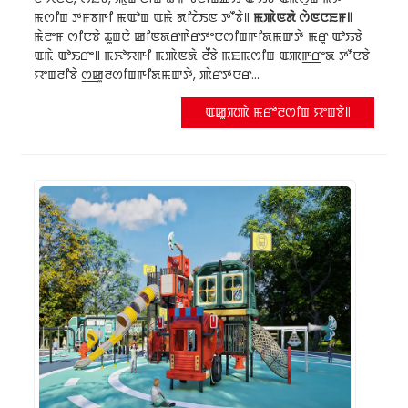
ꯃꯁꯤꯡ ꯇꯝꯕꯒꯤ ꯃꯑꯣꯡ ꯑꯃꯥ ꯗꯤꯖꯥꯏꯟ ꯇꯧꯕꯥ꯫
ꯃꯄꯥꯟꯗꯥ ꯁꯥꯟꯅꯐꯝ꯫
ꯃꯥꯂꯦꯝ ꯁꯤꯅꯕꯥ ꯊꯨꯡꯅꯥ ꯀꯤꯟꯗꯔꯒꯥꯔꯇꯦꯅꯁꯤꯡꯒꯤꯗꯃꯛꯇꯥ ꯃꯔꯨ ꯑꯣꯏꯕꯥ
ꯑꯃꯥ ꯑꯣꯏꯔꯦ꯫ ꯃꯈꯣꯌꯒꯤ ꯃꯄꯥꯟꯗꯥ ꯂꯩꯕꯥ ꯃꯐꯃꯁꯤꯡ ꯑꯄꯒ꯭ꯔꯦꯗ ꯇꯧꯅꯕꯥ
ꯌꯦꯡꯂꯤꯕꯥ ꯁ꯭ꯀꯨꯂꯁꯤꯡꯒꯤꯗꯃꯛꯇꯥ, ꯄꯥꯔꯇꯅꯔ...
ꯑꯀꯨꯞꯄꯥ ꯃꯔꯣꯂꯁꯤꯡ ꯌꯦꯡꯕꯥ꯫