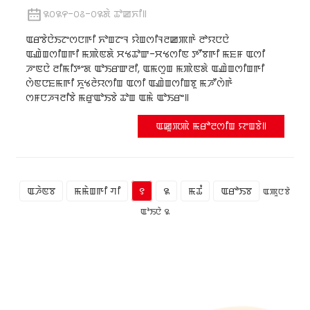
꯲꯰꯲꯵-꯰꯴-꯰꯲ꯗꯥ ꯊꯣꯀꯈꯤ꯫
ꯑꯔꯕꯥꯅꯥꯏꯖꯦꯁꯅꯒꯤ ꯈꯣꯡꯖꯦꯜ ꯌꯥꯡꯁꯤꯜꯂꯀꯄꯒꯥ ꯂꯣꯌꯅꯅꯥ
ꯑꯉꯥꯡꯁꯤꯡꯒꯤ ꯃꯄꯥꯟꯗꯥ ꯆꯠꯊꯣꯛ-ꯆꯠꯁꯤꯟ ꯇꯧꯕꯒꯤ ꯃꯐꯝ ꯑꯁꯤ
ꯍꯦꯟꯅꯥ ꯂꯤꯃꯤꯇꯦꯗ ꯑꯣꯏꯔꯛꯂꯤ, ꯑꯃꯁꯨꯡ ꯃꯄꯥꯟꯗꯥ ꯑꯉꯥꯡꯁꯤꯡꯒꯤ
ꯁꯥꯟꯅꯐꯃꯒꯤ ꯈꯨꯠꯂꯥꯌꯁꯤꯡ ꯑꯁꯤ ꯑꯉꯥꯡꯁꯤꯡꯕꯨ ꯃꯍꯧꯁꯥꯒꯥ
ꯁꯝꯅꯍꯜꯂꯤꯕꯥ ꯃꯔꯨꯑꯣꯏꯕꯥ ꯊꯣꯡ ꯑꯃꯥ ꯑꯣꯏꯔꯦ꯫
ꯑꯀꯨꯞꯄꯥ ꯃꯔꯣꯂꯁꯤꯡ ꯌꯦꯡꯕꯥ꯫
ꯑꯍꯥꯟꯕ
ꯃꯃꯥꯡꯒꯤ ꯚꯤ
꯱
꯲
ꯃꯊꯪ
ꯑꯔꯣꯏꯕ
ꯑꯄꯨꯅꯕꯥ
ꯑꯣꯏꯅꯥ ꯲