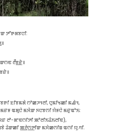
ꯆꯦꯛ ꯇꯧꯒꯗꯕꯅꯤ:
ꯨ꯫
ꯛꯁꯟ ꯂꯩꯕ꯭ꯔꯥ꯫
ꯕꯔꯥ꯫
ꯕꯒꯤ ꯐꯤꯕꯃꯗꯥ ꯁꯣꯀꯍꯜꯂꯤ, ꯅꯨꯃꯤꯠꯀꯤ ꯃꯉꯥꯜ,
ꯃꯔꯝ ꯑꯗꯨꯅꯥ ꯃꯆꯥꯛ ꯈꯅꯕꯁꯤ ꯌꯥꯝꯅꯥ ꯃꯔꯨꯑꯣꯏ:
ꯌꯔ ꯂꯣ-ꯗꯦꯟꯁꯤꯇꯤ ꯄꯣꯂꯤꯏꯊꯥꯏꯂꯤꯟ),
ꯥ ꯊꯥꯛꯀꯤ ꯄ꯭ꯂꯥꯁ꯭ꯇꯤꯛ ꯃꯆꯥꯀꯁꯤꯡ ꯑꯁꯤ ꯌꯨ.ꯚꯤ.