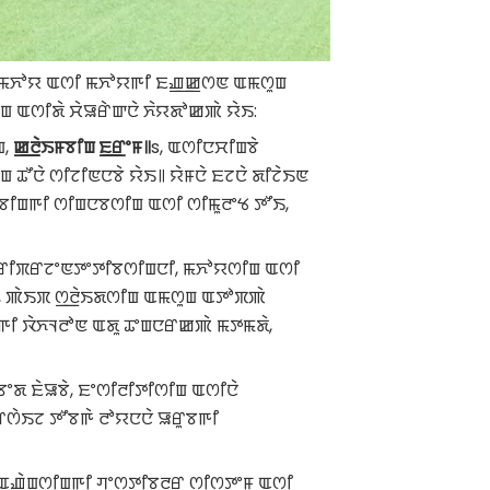
, ꯃꯈꯣꯌ ꯑꯁꯤ ꯃꯈꯣꯌꯒꯤ ꯐꯉ꯭ꯀꯁꯟ ꯑꯃꯁꯨꯡ
 ꯑꯁꯤꯗꯥ ꯆꯥꯎꯔꯥꯛꯅꯥ ꯈꯥꯌꯗꯣꯀꯄꯥ ꯌꯥꯏ:
ꯡ,
ꯀ꯭ꯂꯥꯏꯝꯕꯤꯡ ꯐ꯭ꯔꯦꯝ꯫
s, ꯑꯁꯤꯅꯆꯤꯡꯕꯥ
ꯊꯧꯅꯥ ꯁꯤꯖꯤꯟꯅꯕꯥ ꯌꯥꯏ꯫ ꯌꯥꯝꯅꯥ ꯐꯖꯅꯥ ꯗꯤꯖꯥꯏꯟ
ꯏꯝꯕꯤꯡꯒꯤ ꯁꯤꯡꯅꯕꯁꯤꯡ ꯑꯁꯤ ꯁꯤꯃꯨꯂꯦꯠ ꯇꯧꯏ,
ꯥ ꯔꯤꯞꯔꯖꯦꯟꯇꯦꯇꯤꯕꯁꯤꯡꯅꯤ, ꯃꯈꯣꯌꯁꯤꯡ ꯑꯁꯤ
ꯡ, ꯄꯥꯏꯞ ꯁ꯭ꯂꯥꯏꯗꯁꯤꯡ ꯑꯃꯁꯨꯡ ꯑꯇꯣꯞꯄꯥ
ꯂꯒꯤ ꯋꯥꯈꯜꯂꯣꯟ ꯑꯗꯨ ꯊꯦꯡꯅꯔꯀꯄꯥ ꯃꯇꯃꯗꯥ,
ꯦꯗ ꯐꯥꯎꯕꯥ, ꯐꯦꯁꯤꯂꯤꯇꯤꯁꯤꯡ ꯑꯁꯤꯅꯥ
ꯥꯏꯖ ꯇꯧꯕꯒꯥ ꯂꯣꯌꯅꯅꯥ ꯎꯔꯨꯕꯒꯤ
 ꯑꯉꯥꯡꯁꯤꯡꯒꯤ ꯚꯦꯁ꯭ꯇꯤꯕꯨꯂꯔ ꯁꯤꯁ꯭ꯇꯦꯝ ꯑꯁꯤ