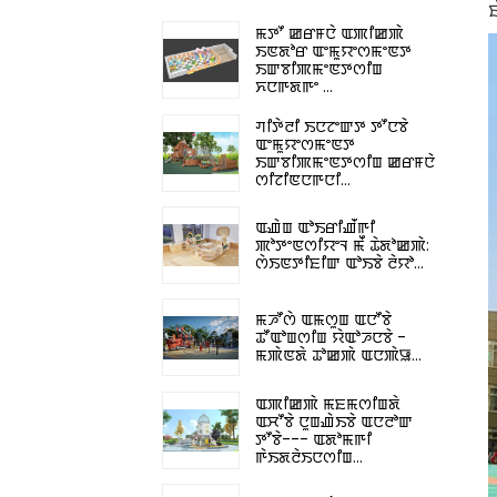
ꯃꯇꯧ ꯀꯔꯝꯅꯥ ꯑꯄꯤꯀꯄꯥ
ꯏꯟꯗꯣꯔ ꯑꯦꯃꯨꯌꯦꯁꯃꯦꯟꯇ
ꯏꯛꯕꯤꯄꯃꯦꯟꯇꯁꯤꯡ
ꯈꯅꯒꯗꯒꯦ ...
ꯚꯤꯇꯥꯂꯤ ꯏꯅꯖꯦꯛꯇ ꯇꯧꯅꯕꯥ
ꯑꯦꯃꯨꯌꯦꯁꯃꯦꯟꯇ
ꯏꯛꯕꯤꯄꯃꯦꯟꯇꯁꯤꯡ ꯀꯔꯝꯅꯥ
ꯁꯤꯖꯤꯟꯅꯒꯅꯤ...
ꯑꯉꯥꯡ ꯑꯣꯏꯔꯤꯉꯩꯒꯤ
ꯄꯣꯇꯦꯟꯁꯤꯌꯦꯜ ꯃꯩ ꯊꯥꯗꯣꯀꯄꯥ:
ꯁꯥꯏꯟꯇꯤꯐꯤꯛ ꯑꯣꯏꯕꯥ ꯂꯥꯌꯣ...
ꯃꯍꯧꯁꯥ ꯑꯃꯁꯨꯡ ꯑꯅꯧꯕꯥ
ꯊꯧꯑꯣꯡꯁꯤꯡ ꯌꯥꯑꯣꯍꯅꯕꯥ -
ꯃꯄꯥꯟꯗꯥ ꯊꯣꯀꯄꯥ ꯑꯅꯄꯥꯎ...
ꯑꯄꯤꯀꯄꯥ ꯃꯐꯃꯁꯤꯡꯗꯥ
ꯑꯆꯧꯕꯥ ꯅꯨꯡꯉꯥꯏꯕꯥ ꯑꯅꯂꯣꯛ
ꯇꯧꯕꯥ--- ꯑꯗꯣꯃꯒꯤ
ꯒꯥꯏꯗꯂꯥꯏꯅꯁꯤꯡ...