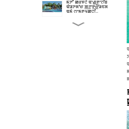
ꯃꯇꯧ ꯀꯔꯝꯅꯥ ꯑꯦꯉ꯭ꯒꯦꯖꯤꯡ
ꯑꯥꯎꯇꯗꯣꯔ ꯄ꯭ꯂꯦꯒ꯭ꯔꯥꯎꯟꯗ
ꯑꯃꯥ ꯁꯦꯃꯒꯠꯀꯅꯤ...
ꯃꯄꯥꯟꯗꯥ ꯁꯥꯟꯅꯐꯝ
ꯏꯛꯕꯤꯄꯃꯦꯟꯇ ꯃꯦꯇꯔꯤꯑꯦꯜ
ꯒꯥꯏꯗ: ꯑꯦꯟ...
ꯖꯤ.ꯑꯦꯜ.ꯗꯥ ꯃꯣꯗ꯭ꯌꯨꯂꯔ
ꯑꯥꯎꯠꯗꯣꯔ ꯁ꯭ꯂꯥꯏꯗ
ꯁꯤꯁ꯭ꯇꯦꯃꯁꯤꯡꯒꯤ
ꯍꯦꯅꯒꯠꯂꯀꯄꯥ ꯑꯁꯤ...
ꯁꯤ.ꯄꯤ.ꯏ.ꯒꯤ ꯆꯥꯏꯅꯥ
ꯄ꯭ꯔꯤꯁ꯭ꯀꯨꯜ ꯑꯦꯖꯨꯀꯦꯁꯟ
ꯑꯦꯀꯖꯤꯕꯤꯁꯟ꯫
ꯃꯄꯥꯟꯗꯥ ꯑꯉꯥꯡꯁꯤꯡꯒꯤ
ꯁꯥꯟꯅꯐꯃꯒꯤ ꯈꯨꯠꯂꯥꯌꯁꯤꯡ
ꯈꯅꯒꯠꯂꯕꯥ...