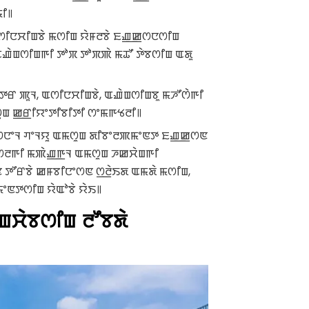
ꯤ꯫
 ꯑꯁꯤꯅꯆꯤꯡꯕꯥ ꯃꯁꯤꯡ ꯌꯥꯝꯂꯕꯥ ꯐꯉ꯭ꯀꯁꯅꯁꯤꯡ
ꯉꯥꯡꯁꯤꯡꯒꯤ ꯇꯣꯞ ꯇꯣꯞꯄꯥ ꯃꯊꯧ ꯇꯥꯕꯁꯤꯡ ꯑꯗꯨ
ꯇꯔ ꯄꯨꯜ, ꯑꯁꯤꯅꯆꯤꯡꯕꯥ, ꯑꯉꯥꯡꯁꯤꯡꯕꯨ ꯃꯍꯧꯁꯥꯒꯤ
ꯨꯡ ꯀ꯭ꯔꯤꯌꯦꯇꯤꯕꯤꯇꯤ ꯁꯦꯃꯒꯠꯂꯤ꯫
ꯦꯁꯅꯦꯜ ꯚꯦꯜꯌꯨ ꯑꯃꯁꯨꯡ ꯗꯤꯕꯦꯂꯄꯃꯦꯟꯇ ꯐꯉ꯭ꯀꯁꯟ
 ꯃꯁꯂꯒꯤ ꯃꯄꯥꯉ꯭ꯒꯜ ꯑꯃꯁꯨꯡ ꯍꯀꯆꯥꯡꯒꯤ
ꯟ ꯇꯧꯔꯕꯥ ꯀꯝꯕꯤꯅꯦꯁꯟ ꯁ꯭ꯂꯥꯏꯗ ꯑꯃꯗꯥ ꯃꯁꯤꯡ,
ꯟꯇꯁꯤꯡ ꯌꯥꯑꯣꯕꯥ ꯌꯥꯏ꯫
ꯡꯆꯥꯕꯁꯤꯡ ꯂꯧꯕꯗꯥ