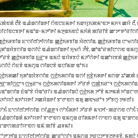
ꯃꯄꯥꯟꯗꯥ ꯂꯩꯕꯥ ꯑꯉꯥꯡꯁꯤꯡꯒꯤ ꯁꯥꯟꯅꯐꯃꯒꯤ ꯏꯛꯌꯨꯏꯄꯃꯦꯟꯇ ꯃꯈꯜ ꯀꯌꯥ ꯂꯩ
ꯁꯤꯖꯤꯟꯅꯕꯒꯤ ꯃꯑꯣꯡ-ꯃꯇꯧꯒꯤ ꯃꯇꯨꯡꯏꯟꯅꯥ ꯃꯈꯥꯗꯥ ꯄꯤꯔꯤꯕꯥ ꯀꯦꯇꯦꯒꯣꯔꯤꯁꯤꯡ
ꯀ꯭ꯂꯥꯏꯝꯕꯤꯡ ꯐꯦꯁꯤꯂꯤꯇꯤꯁꯤꯡ: ꯀ꯭ꯂꯥꯏꯝꯕꯤꯡ ꯋꯥꯂꯁꯤꯡ, ꯀ꯭ꯂꯥꯏꯝꯕꯤꯡ ꯅꯦꯠꯁꯤ
ꯨꯗꯣꯡꯆꯥꯕꯁꯤꯡ ꯑꯁꯤꯅꯥ ꯑꯉꯥꯡꯁꯤꯡꯒꯤ ꯈꯨꯠꯁꯥ ꯍꯩꯕꯥ, ꯀꯣꯑꯣꯔꯗꯤꯅꯦꯁꯟ ꯑꯃꯁꯨꯡ 
ꯇꯧꯔꯕꯥ ꯀ꯭ꯂꯥꯏꯝꯕꯤꯡ ꯐ꯭ꯔꯦꯝ ꯑꯃꯅꯥ ꯑꯌꯥꯝꯕꯅꯥ ꯃꯍꯧꯁꯥꯒꯤ ꯑꯀꯣꯌꯕꯗꯥ ꯀ꯭ꯂꯥ
ꯃꯁꯤꯅꯥ ꯁꯥꯐꯕꯥ ꯑꯃꯁꯨꯡ ꯁꯤꯡꯅꯕꯥ ꯑꯅꯤꯃꯛ ꯑꯣꯏ꯫
ꯁ꯭ꯂꯥꯏꯗꯀꯤ ꯈꯨꯗꯣꯡꯆꯥꯕꯁꯤꯡ: ꯁ꯭ꯂꯥꯏꯗꯁꯤꯡ ꯑꯁꯤ ꯈ꯭ꯕꯥꯏꯗꯒꯤ ꯃꯁꯛ ꯊꯣꯀꯄ
ꯇ꯭ꯔꯦꯗꯤꯁ꯭ꯅꯦꯜ ꯁ꯭ꯠꯔꯦꯠ ꯁ꯭ꯂꯥꯏꯗꯁꯤꯡꯗꯒꯤ ꯍꯧꯔꯒꯥ ꯁ꯭ꯄꯥꯏꯔꯦꯜ ꯁ꯭ꯂꯥꯏꯗꯁꯤ
ꯃꯑꯣꯡꯁꯤꯡ ꯐꯥꯑꯣꯕꯥ ꯌꯥꯑꯣꯔꯤ꯫ ꯑꯉꯥꯡꯁꯤꯡꯅꯥ ꯁ꯭ꯂꯥꯏꯗ ꯇꯧꯕꯥ ꯃꯇꯃꯗꯥ ꯈꯣꯡꯖꯦ
ꯃꯈꯣꯌꯅꯥ ꯃꯈꯣꯌꯒꯤ ꯍꯀꯆꯥꯡꯒꯤ ꯕꯦꯂꯦꯟꯁ ꯑꯗꯨ ꯀꯟꯠꯔꯣꯜ ꯇꯧꯕꯁꯨ ꯇꯝꯂꯤ꯫
ꯁꯣꯏꯪ ꯐꯦꯁꯤꯂꯤꯇꯤꯁꯤꯡ: ꯁꯤꯉ꯭ꯒꯜ ꯁꯣꯏꯪꯗꯒꯤ ꯍꯧꯔꯒꯥ ꯃꯜꯇꯤ-ꯄꯔꯁꯟ ꯁꯣꯏꯪ ꯕ
ꯑꯉꯥꯡꯁꯤꯡꯗꯥ ꯃꯈꯣꯌꯒꯤ ꯕꯦꯂꯦꯟꯁ ꯑꯃꯁꯨꯡ ꯔꯤꯗꯃꯒꯤ ꯁꯦꯟꯁ ꯑꯗꯨ ꯑꯦꯛꯁꯔꯁ
ꯑꯦꯛꯁꯄꯔꯤꯌꯦꯟꯁ ꯑꯃꯥ ꯄꯤꯕꯥ ꯉꯝꯃꯤ꯫
ꯔꯣꯇꯦꯇꯤꯡ ꯐꯦꯁꯤꯂꯤꯇꯤꯁꯤꯡ: ꯀꯦꯔꯣꯁꯤꯜ ꯑꯃꯁꯨꯡ ꯇꯔꯅꯇꯦꯕꯂꯒꯨꯝꯕꯥ, ꯃꯗꯨꯅꯥ