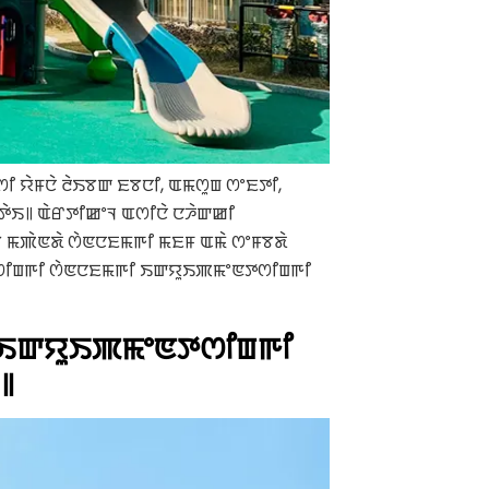
ꯤ ꯌꯥꯝꯅꯥ ꯂꯥꯏꯕꯛ ꯐꯕꯅꯤ, ꯑꯃꯁꯨꯡ ꯁꯦꯐꯇꯤ,
 ꯇꯥꯏ꯫ ꯑꯥꯔꯇꯤꯀꯦꯜ ꯑꯁꯤꯅꯥ ꯅꯍꯥꯛꯀꯤ
 ꯃꯄꯥꯟꯗꯥ ꯁꯥꯟꯅꯐꯃꯒꯤ ꯃꯐꯝ ꯑꯃꯥ ꯁꯦꯝꯕꯗꯥ
ꯉꯥꯡꯁꯤꯡꯒꯤ ꯁꯥꯟꯅꯐꯃꯒꯤ ꯏꯛꯌꯨꯏꯄꯃꯦꯟꯇꯁꯤꯡꯒꯤ
ꯒꯤ ꯏꯛꯌꯨꯏꯄꯃꯦꯟꯇꯁꯤꯡꯒꯤ
꯫