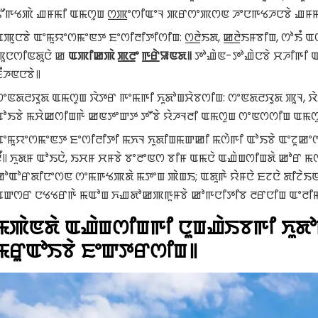
ꯊꯧꯒꯠꯄꯥ ꯉꯝꯃꯤ ꯑꯃꯁꯨꯡ ꯁ꯭ꯄꯦꯁꯤꯑꯦꯜ ꯄꯔꯁꯦꯄꯁꯟ ꯍꯦꯅꯒꯠꯍꯅꯕꯥ ꯉꯝꯃ
ꯑꯄꯨꯅꯕꯥ ꯑꯦꯃꯨꯌꯦꯁꯃꯦꯟꯇ ꯐꯦꯁꯤꯂꯤꯇꯤꯁꯤꯡ: ꯁ꯭ꯂꯥꯏꯗ, ꯀ꯭ꯂꯥꯏꯝꯕꯤꯡ, ꯁꯣꯏꯪ
ꯄꯨꯅꯁꯤꯟꯗꯨꯅꯥ ꯀ
ꯑꯄꯤꯀꯄꯥ ꯄ꯭ꯂꯦ ꯒ꯭ꯔꯥꯎꯟꯗ꯫
ꯇꯣꯉꯥꯟ-ꯇꯣꯉꯥꯅꯕꯥ ꯆꯍꯤꯒꯤ ꯑ
ꯐꯪꯍꯟꯅꯕꯥ꯫
ꯁꯦꯟꯗꯂꯋꯨꯗ ꯑꯃꯁꯨꯡ ꯋꯥꯇꯔ ꯒꯦꯃꯒꯤ ꯈꯨꯗꯣꯡꯆꯥꯕꯁꯤꯡ: ꯁꯦꯟꯗꯂꯋꯨꯗ ꯄꯨꯜ, ꯋꯥ
ꯑꯣꯏꯕꯥ ꯃꯆꯥꯀꯁꯤꯡꯒꯥ ꯀꯟꯇꯦꯛꯇ ꯇꯧꯕꯥ ꯌꯥꯍꯜꯂꯤ ꯑꯃꯁꯨꯡ ꯁꯦꯟꯁꯁꯤꯡ ꯑꯃꯁ
ꯑꯦꯃꯨꯌꯦꯁꯃꯦꯟꯇ ꯐꯦꯁꯤꯂꯤꯇꯤ ꯃꯈꯜ ꯈꯨꯗꯤꯡꯃꯛꯀꯤ ꯃꯁꯥꯒꯤ ꯑꯣꯏꯕꯥ ꯑꯦꯖꯨꯀ
ꯂꯩ꯫ ꯈꯨꯗꯝ ꯑꯣꯏꯅꯥ, ꯏꯆꯝ ꯆꯝꯕꯥ ꯕꯦꯂꯦꯟꯁ ꯕꯤꯝ ꯑꯃꯅꯥ ꯑꯉꯥꯡꯁꯤꯡꯗꯥ ꯀꯣꯔ
ꯀꯣꯑꯣꯔꯗꯤꯅꯦꯁꯟ ꯁꯦꯃꯒꯠꯄꯗꯥ ꯃꯇꯦꯡ ꯄꯥꯡꯏ; ꯑꯗꯨꯒꯥ ꯌꯥꯝꯅꯥ ꯐꯖꯅꯥ ꯗꯤꯖꯥꯏ
ꯑꯛꯁꯔ ꯅꯠꯠꯔꯒꯥ ꯃꯑꯣꯡ ꯈꯉꯗꯣꯀꯄꯒꯨꯝꯕꯥ ꯀꯣꯒꯅꯤꯇꯤꯕ ꯂꯔꯅꯤꯡ ꯑꯦꯂꯤꯃꯦ
ꯃꯄꯥꯟꯗꯥ ꯑꯉꯥꯡꯁꯤꯡꯒꯤ ꯅꯨꯡꯉꯥꯏꯕꯒꯤ ꯈꯨꯗꯣ
ꯃꯔꯨꯑꯣꯏꯕꯥ ꯐꯦꯛꯇꯔꯁꯤꯡ꯫