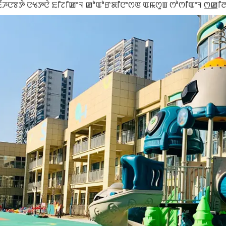
ꯐꯪꯍꯅꯕꯇꯥ ꯅꯠꯇꯅꯥ ꯐꯤꯖꯤꯀꯦꯜ ꯀꯣꯑꯣꯔꯗꯤꯅꯦꯁꯟ ꯑꯃꯁꯨꯡ ꯁꯣꯁꯤꯑꯦꯜ ꯁ꯭ꯀ