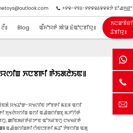
hetoys@outlook.com
+꯸꯶-꯵꯱꯴-꯸꯸꯶꯲꯴꯶꯶꯶ꯇꯥ ꯐꯣꯉꯈ꯭ꯔꯦ
ꯏꯅꯛꯕꯥꯔ
ꯂꯩ꯫
Blog
ꯑꯩꯈꯣꯌꯒꯥ ꯄꯥꯎ ꯐꯥꯑꯣꯅꯕꯤꯌꯨ꯫
ꯊꯥꯕꯤꯌꯨ꯫
ꯂꯥꯌꯁꯤꯡ ꯈꯅꯕꯒꯤ ꯒꯥꯏꯗꯂꯥꯏꯟ꯫
ꯄꯥꯟꯗꯥ ꯆꯠꯊꯣꯛ-ꯆꯠꯁꯤꯟ ꯇꯧꯕꯒꯤ ꯃꯐꯝ ꯑꯁꯤ
ꯤ ꯈꯨꯠꯂꯥꯌꯁꯤꯡ ꯑꯁꯤ ꯑꯉꯥꯡꯁꯤꯡꯕꯨ ꯃꯍꯧꯁꯥꯒꯥ
ꯔꯕꯁꯨ, ꯀꯤꯟꯗꯔꯒꯥꯔꯇꯦꯟ ꯑꯣꯏꯔꯕꯁꯨ ꯅꯠꯠꯔꯒꯥ
ꯡ꯫
ꯑꯉꯥꯡꯁꯤꯡꯒꯤ ꯁꯥꯟꯅꯕꯒꯤ ꯃꯊꯧ ꯇꯥꯕꯁꯤꯡ ꯑꯗꯨ