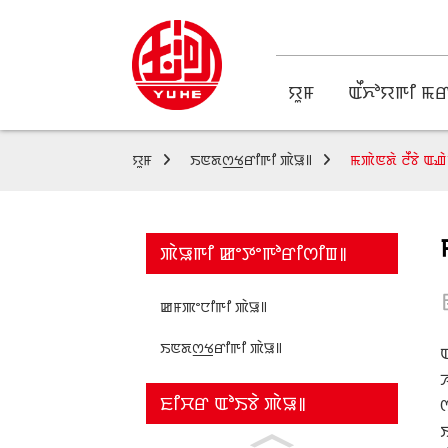
ꯌꯨꯝ
ꯑꯩꯈꯣꯌꯒꯤ ꯃꯔ
ꯌꯨꯝ
ꯏꯟꯗꯁ꯭ꯠꯔꯤꯒꯤ ꯄꯥꯎ꯫
ꯃꯄꯥꯟꯗꯥ ꯂꯩꯕꯥ ꯑ
ꯄꯥꯎꯒꯤ ꯀꯦꯇꯦꯒꯣꯔꯤꯁꯤꯡ꯫
ꯀꯝꯄꯦꯅꯤꯒꯤ ꯄꯥꯎ꯫
ꯏꯟꯗꯁ꯭ꯠꯔꯤꯒꯤ ꯄꯥꯎ꯫
ꯐꯤꯆꯔ ꯑꯣꯏꯕꯥ ꯄꯥꯎ꯫