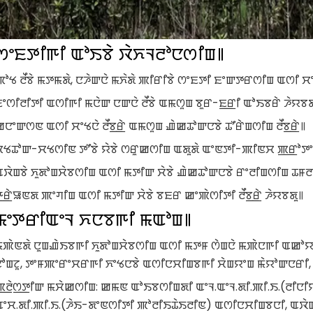
ꯁꯦꯐꯇꯤꯒꯤ ꯑꯣꯏꯕꯥ ꯋꯥꯈꯜꯂꯣꯅꯁꯤꯡ꯫
ꯄꯣꯠ ꯂꯩꯕꯥ ꯃꯇꯃꯗꯥ, ꯅꯍꯥꯛꯅꯥ ꯃꯈꯥꯗꯥ ꯄꯤꯔꯤꯕꯥ ꯁꯦꯐꯇꯤ ꯐꯦꯛꯇꯔꯁꯤꯡ ꯑꯁꯤ 
ꯦꯁꯤꯂꯤꯇꯤ ꯑꯁꯤꯒꯤ ꯃꯅꯥꯛ ꯅꯛꯅꯥ ꯂꯩꯕꯥ ꯑꯃꯁꯨꯡ ꯕꯨꯔ-ꯐ꯭ꯔꯤ ꯑꯣꯏꯕꯔꯥ ꯍꯥꯌꯕꯗ
ꯅꯦꯛꯁꯟ ꯑꯁꯤ ꯆꯦꯠꯅꯥ ꯂꯩꯕ꯭ꯔꯥ ꯑꯃꯁꯨꯡ ꯉꯥꯀꯊꯣꯛꯅꯕꯥ ꯊꯧꯔꯥꯡꯁꯤꯡ ꯂꯩꯕ꯭ꯔꯥ꯫
ꯆꯠꯊꯣꯛ-ꯆꯠꯁꯤꯟ ꯇꯧꯕꯥ ꯌꯥꯕꯥ ꯁꯔꯨꯀꯁꯤꯡ ꯑꯗꯨꯗꯥ ꯑꯦꯟꯇꯤ-ꯄꯤꯟꯆ ꯄ꯭ꯔꯣꯇꯦ
ꯑꯋꯥꯡꯕꯥ ꯈꯨꯗꯣꯡꯆꯥꯕꯁꯤꯡ ꯑꯁꯤ ꯃꯇꯤꯛ ꯆꯥꯕꯥ ꯉꯥꯀꯊꯣꯛꯅꯕꯥ ꯔꯦꯂꯤꯡꯁꯤꯡ ꯊꯝꯂ
ꯒ꯭ꯔꯥꯎꯟꯗ ꯄꯦꯚꯤꯡ ꯑꯁꯤ ꯃꯇꯤꯛ ꯆꯥꯕꯥ ꯕꯐꯔ ꯀꯦꯄꯥꯁꯤꯇꯤ ꯂꯩꯕ꯭ꯔꯥ ꯍꯥꯌꯕꯗꯨ꯫
ꯃꯦꯇꯔꯤꯑꯦꯜ ꯈꯅꯕꯒꯤ ꯃꯑꯣꯡ꯫
ꯃꯄꯥꯟꯗꯥ ꯅꯨꯡꯉꯥꯏꯕꯒꯤ ꯈꯨꯗꯣꯡꯆꯥꯕꯁꯤꯡ ꯑꯁꯤ ꯃꯇꯝ ꯁꯥꯡꯅꯥ ꯃꯄꯥꯅꯒꯤ ꯑꯀꯣꯌ
ꯅꯣꯡꯖꯨ, ꯇꯦꯝꯄꯦꯔꯦꯆꯔꯒꯤ ꯈꯦꯠꯅꯕꯥ ꯑꯁꯤꯅꯆꯤꯡꯕꯒꯤ ꯆꯥꯡꯌꯦꯡ ꯃꯥꯌꯣꯛꯅꯔꯤ, 
ꯄ꯭ꯂꯥꯁ꯭ꯇꯤꯛ ꯃꯆꯥꯀꯁꯤꯡ: ꯀꯃꯟ ꯑꯣꯏꯕꯁꯤꯡꯗꯤ ꯑꯦꯜ.ꯑꯦꯜ.ꯗꯤ.ꯄꯤ.ꯏ.(ꯂꯤꯅꯤ
ꯑꯦꯆ.ꯗꯤ.ꯄꯤ.ꯏ.(ꯍꯥꯏ-ꯗꯦꯟꯁꯤꯇꯤ ꯄꯣꯂꯤꯏꯊꯥꯏꯂꯤꯟ) ꯑꯁꯤꯅꯆꯤꯡꯕꯅꯤ, ꯑꯋꯥꯡꯕ