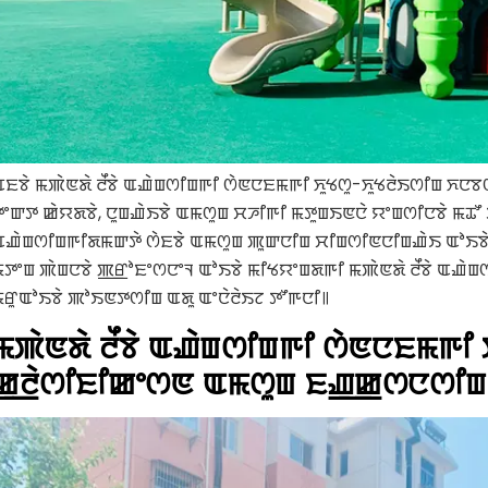
ꯑꯐꯕꯥ ꯃꯄꯥꯟꯗꯥ ꯂꯩꯕꯥ ꯑꯉꯥꯡꯁꯤꯡꯒꯤ ꯁꯥꯟꯅꯐꯃꯒꯤ ꯈꯨꯠꯁꯨ-ꯈꯨꯠꯂꯥꯏꯁꯤꯡ ꯈꯅꯕꯁ
ꯇꯦꯛꯇ ꯀꯥꯌꯗꯕꯥ, ꯅꯨꯡꯉꯥꯏꯕꯥ ꯑꯃꯁꯨꯡ ꯆꯍꯤꯒꯤ ꯃꯇꯨꯡꯏꯟꯅꯥ ꯌꯦꯡꯁꯤꯅꯕꯥ ꯃꯊꯧ
ꯑꯉꯥꯡꯁꯤꯡꯒꯤꯗꯃꯛꯇꯥ ꯁꯥꯐꯕꯥ ꯑꯃꯁꯨꯡ ꯄꯨꯛꯅꯤꯡ ꯆꯤꯡꯁꯤꯟꯅꯤꯡꯉꯥꯏ ꯑꯣꯏꯕꯥ
ꯃꯇꯦꯡ ꯄꯥꯡꯅꯕꯥ ꯄ꯭ꯔꯣꯐꯦꯁꯅꯦꯜ ꯑꯣꯏꯕꯥ ꯃꯤꯠꯌꯦꯡꯗꯒꯤ ꯃꯄꯥꯟꯗꯥ ꯂꯩꯕꯥ ꯑ
ꯃꯔꯨꯑꯣꯏꯕꯥ ꯄꯣꯏꯟꯇꯁꯤꯡ ꯑꯗꯨ ꯑꯦꯅꯥꯂꯥꯏꯖ ꯇꯧꯒꯅꯤ꯫
ꯃꯄꯥꯟꯗꯥ ꯂꯩꯕꯥ ꯑꯉꯥꯡꯁꯤꯡꯒꯤ ꯁꯥꯟꯅꯐꯃ
ꯀ꯭ꯂꯥꯁꯤꯐꯤꯀꯦꯁꯟ ꯑꯃꯁꯨꯡ ꯐꯉ꯭ꯀꯁꯅꯁꯤꯡ