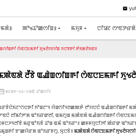
yu
ꯃꯗꯥ꯫
ꯄꯣꯠꯊꯣꯀꯁꯤꯡ꯫
ꯃꯈꯨꯝ
ꯅꯤꯎꯖ ꯁꯦꯟꯇꯔꯗꯥ 
ꯉꯥꯡꯁꯤꯡꯒꯤ ꯁꯥꯟꯅꯐꯃꯒꯤ ꯈꯨꯠꯂꯥꯌꯁꯤꯡ ꯈꯅꯕꯒꯤ ꯒꯥꯏꯗꯂꯥꯏꯟ꯫
ꯃꯄꯥꯟꯗꯥ ꯂꯩꯕꯥ ꯑꯉꯥꯡꯁꯤꯡꯒꯤ ꯁꯥꯟꯅꯐꯃꯒꯤ ꯈꯨꯠ
꯲꯰꯲꯵-꯰꯴-꯰꯲ꯗꯥ ꯊꯣꯀꯈꯤ꯫
ꯑꯔꯕꯥꯅꯥꯏꯖꯦꯁꯅꯒꯤ ꯈꯣꯡꯖꯦꯜ ꯌꯥꯡꯁꯤꯜꯂꯀꯄꯒꯥ ꯂꯣꯌꯅꯅꯥ ꯑꯉꯥꯡꯁꯤꯡꯒꯤ ꯃ
ꯍꯦꯟꯅꯥ ꯂꯤꯃꯤꯇꯦꯗ ꯑꯣꯏꯔꯛꯂꯤ, ꯑꯃꯁꯨꯡ ꯃꯄꯥꯟꯗꯥ ꯑꯉꯥꯡꯁꯤꯡꯒꯤ ꯁꯥꯟꯅꯐꯃꯒ
ꯁꯝꯅꯍꯜꯂꯤꯕꯥ ꯃꯔꯨꯑꯣꯏꯕꯥ ꯊꯣꯡ ꯑꯃꯥ ꯑꯣꯏꯔꯦ꯫ ꯀꯝꯝꯌꯨꯅꯤꯇꯤ ꯄꯥꯔꯛ ꯑꯣꯏ
ꯏꯃꯨꯡꯒꯤ ꯕꯦꯀꯌꯥꯔꯗ ꯑꯣꯏꯔꯕꯁꯨ, ꯆꯨꯅꯕꯥ꯫
ꯃꯄꯥꯟꯗꯥ ꯁꯥꯟꯅꯐꯃꯒꯤ ꯈꯨꯠꯂꯥꯌꯁꯤ