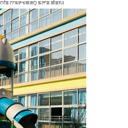
ꯤꯂꯁꯤꯡ ꯁꯦꯃꯒꯠꯄꯗꯁꯨ ꯃꯇꯦꯡ ꯄꯥꯡꯏ꯫