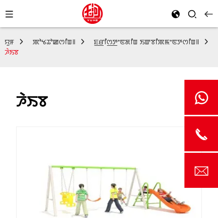
ꯌꯨꯝ
ꯄꯣꯠꯊꯣꯀꯁꯤꯡ꯫
ꯐ꯭ꯔꯤꯁ꯭ꯇꯦꯟꯗꯤꯡ ꯏꯛꯕꯤꯄꯃꯦꯟꯇꯁꯤꯡ꯫
ꯍꯥꯏꯕ
ꯍꯥꯏꯕ