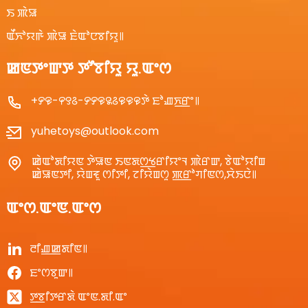
ꯏ ꯄꯥꯎ
ꯑꯩꯈꯣꯌꯒꯥ ꯄꯥꯎ ꯐꯥꯑꯣꯅꯕꯤꯌꯨ꯫
ꯀꯟꯇꯦꯛꯇ ꯇꯧꯕꯤꯌꯨ ꯌꯨ.ꯑꯦꯁ
+꯸꯶-꯵꯱꯴-꯸꯸꯶꯲꯴꯶꯶꯶ꯇꯥ ꯐꯣꯉꯈ꯭ꯔꯦ꯫
yuhetoys@outlook.com
ꯀꯥꯑꯣꯗꯤꯌꯟ ꯇꯥꯎꯟ ꯏꯟꯗꯁ꯭ꯠꯔꯤꯌꯦꯜ ꯄꯥꯔꯛ, ꯕꯥꯑꯣꯌꯤꯡ
ꯀꯥꯎꯟꯇꯤ, ꯌꯥꯡꯓꯨ ꯁꯤꯇꯤ, ꯖꯤꯌꯥꯡꯁꯨ ꯄ꯭ꯔꯣꯚꯤꯟꯁ,ꯆꯥꯏꯅꯥ꯫
ꯑꯦꯁ.ꯑꯦꯟ.ꯑꯦꯁ
ꯂꯤꯉ꯭ꯀꯗꯤꯟ꯫
ꯐꯦꯁꯕꯨꯛ꯫
ꯇ꯭ꯕꯤꯇꯔꯗꯥ ꯑꯦꯟ.ꯗꯤ.ꯑꯦ