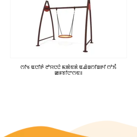
ꯁꯤꯠ ꯑꯅꯤꯒꯥ ꯂꯣꯌꯅꯅꯥ ꯃꯄꯥꯟꯗꯥ ꯑꯉꯥꯡꯁꯤꯡꯒꯤ ꯁꯣꯏꯪ
ꯀꯝꯕꯤꯅꯦꯁꯟ꯫