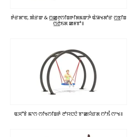
ꯒꯥꯔꯗꯦꯟ, ꯄꯥꯔꯛ & ꯁ꯭ꯀꯨꯂꯁꯤꯡꯒꯤꯗꯃꯛꯇꯥ ꯑꯥꯎꯠꯗꯣꯔ ꯁ꯭ꯕꯤꯡ
ꯁ꯭ꯂꯥꯏꯗ ꯀꯝꯕꯣ꯫
ꯑꯆꯧꯕꯥ ꯃꯦꯁ ꯁꯤꯠꯁꯤꯡꯒꯥ ꯂꯣꯌꯅꯅꯥ ꯕꯦꯀꯌꯥꯔꯗ ꯁꯣꯏꯪ ꯁꯦꯠ꯫