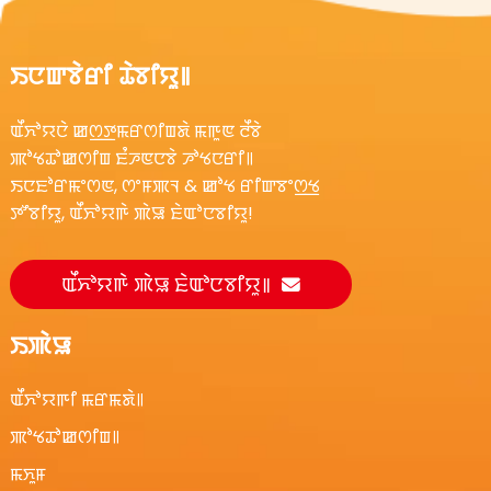
ꯏꯅꯛꯕꯥꯔꯤ ꯊꯥꯕꯤꯌꯨ꯫
ꯑꯩꯈꯣꯌꯅꯥ ꯀꯁ꯭ꯇꯃꯔꯁꯤꯡꯗꯥ ꯃꯒꯨꯟ ꯂꯩꯕꯥ
ꯄꯣꯠꯊꯣꯀꯁꯤꯡ ꯐꯪꯍꯟꯅꯕꯥ ꯍꯣꯠꯅꯔꯤ꯫
ꯏꯅꯐꯣꯔꯃꯦꯁꯟ, ꯁꯦꯝꯄꯜ & ꯀꯣꯠ ꯔꯤꯛꯕꯦꯁ꯭ꯠ
ꯇꯧꯕꯤꯌꯨ, ꯑꯩꯈꯣꯌꯒꯥ ꯄꯥꯎ ꯐꯥꯑꯣꯅꯕꯤꯌꯨ!
ꯑꯩꯈꯣꯌꯒꯥ ꯄꯥꯎ ꯐꯥꯑꯣꯅꯕꯤꯌꯨ꯫
ꯏꯄꯥꯎ
ꯑꯩꯈꯣꯌꯒꯤ ꯃꯔꯃꯗꯥ꯫
ꯄꯣꯠꯊꯣꯀꯁꯤꯡ꯫
ꯃꯈꯨꯝ