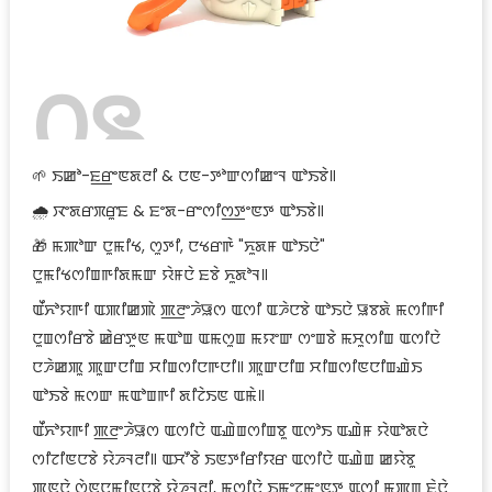
꯰꯲
🌱 ꯏꯀꯣ-ꯐ꯭ꯔꯦꯟꯗꯂꯤ & ꯅꯟ-ꯇꯣꯛꯁꯤꯀꯦꯜ ꯑꯣꯏꯕꯥ꯫
🌧️ ꯋꯦꯗꯔꯞꯔꯨꯐ & ꯐꯦꯗ-ꯔꯦꯁꯤꯁ꯭ꯇꯦꯟꯇ ꯑꯣꯏꯕꯥ꯫
🎁 ꯃꯄꯣꯛ ꯅꯨꯃꯤꯠ, ꯁꯨꯇꯤ, ꯅꯠꯔꯒꯥ "ꯈꯨꯗꯝ ꯑꯣꯏꯅꯥ"
ꯅꯨꯃꯤꯠꯁꯤꯡꯒꯤꯗꯃꯛ ꯌꯥꯝꯅꯥ ꯐꯕꯥ ꯈꯨꯗꯣꯜ꯫
ꯑꯩꯈꯣꯌꯒꯤ ꯑꯄꯤꯀꯄꯥ ꯄ꯭ꯂꯦꯍꯥꯎꯁ ꯑꯁꯤ ꯑꯍꯥꯅꯕꯥ ꯑꯣꯏꯅꯥ ꯎꯕꯗꯥ ꯃꯁꯤꯒꯤ
ꯅꯨꯡꯁꯤꯔꯕꯥ ꯀꯥꯔꯇꯨꯟ ꯃꯑꯣꯡ ꯑꯃꯁꯨꯡ ꯃꯌꯦꯛ ꯁꯦꯡꯕꯥ ꯃꯆꯨꯁꯤꯡ ꯑꯁꯤꯅꯥ
ꯅꯍꯥꯀꯄꯨ ꯄꯨꯛꯅꯤꯡ ꯆꯤꯡꯁꯤꯅꯒꯅꯤ꯫ ꯄꯨꯛꯅꯤꯡ ꯆꯤꯡꯁꯤꯟꯅꯤꯡꯉꯥꯏ
ꯑꯣꯏꯕꯥ ꯃꯁꯛ ꯃꯑꯣꯡꯒꯤ ꯗꯤꯖꯥꯏꯟ ꯑꯃꯥ꯫
ꯑꯩꯈꯣꯌꯒꯤ ꯄ꯭ꯂꯦꯍꯥꯎꯁ ꯑꯁꯤꯅꯥ ꯑꯉꯥꯡꯁꯤꯡꯕꯨ ꯑꯁꯣꯏ ꯑꯉꯥꯝ ꯌꯥꯑꯣꯗꯅꯥ
ꯁꯤꯖꯤꯟꯅꯕꯥ ꯌꯥꯍꯜꯂꯤ꯫ ꯑꯆꯧꯕꯥ ꯏꯟꯇꯤꯔꯤꯌꯔ ꯑꯁꯤꯅꯥ ꯑꯉꯥꯡ ꯀꯌꯥꯕꯨ
ꯄꯨꯟꯅꯥ ꯁꯥꯟꯅꯃꯤꯟꯅꯕꯥ ꯌꯥꯍꯜꯂꯤ, ꯃꯁꯤꯅꯥ ꯏꯃꯦꯖꯃꯦꯟꯇ ꯑꯁꯤ ꯃꯄꯨꯡ ꯐꯥꯅꯥ