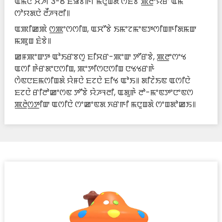
ꯑꯃꯅꯥ ꯆꯍꯤ 3-8 ꯐꯥꯎꯕꯒꯤ ꯃꯅꯨꯡꯗꯥ ꯁꯥꯐꯕꯥ ꯄ꯭ꯂꯦꯌꯔ ꯑꯃꯥ
ꯁꯣꯌꯗꯅꯥ ꯂꯩꯍꯜꯂꯤ꯫
ꯑꯄꯤꯀꯄꯥ ꯁ꯭ꯄꯦꯁꯁꯤꯡ, ꯑꯆꯧꯕꯥ ꯏꯃꯦꯖꯃꯦꯟꯇꯁꯤꯡꯒꯤꯗꯃꯛ
ꯃꯄꯨꯡ ꯐꯥꯕꯥ꯫
ꯀꯝꯄꯦꯛꯇ ꯑꯣꯏꯔꯕꯁꯨ ꯐꯤꯆꯔ-ꯄꯦꯛ ꯇꯧꯔꯕꯥ, ꯄ꯭ꯂꯦꯁꯦꯠ
ꯑꯁꯤ ꯒꯥꯔꯗꯦꯅꯁꯤꯡ, ꯄꯦꯇꯤꯁꯅꯁꯤꯡ ꯅꯠꯠꯔꯒꯥ
ꯁꯥꯟꯅꯐꯃꯁꯤꯡꯗꯥ ꯌꯥꯝꯅꯥ ꯐꯖꯅꯥ ꯐꯤꯠ ꯑꯣꯏ꯫ ꯗꯤꯖꯥꯏꯟ ꯑꯁꯤꯅꯥ
ꯐꯖꯅꯥ ꯔꯤꯂꯣꯀꯦꯁꯟ ꯇꯧꯕꯥ ꯌꯥꯍꯜꯂꯤ, ꯑꯗꯨꯒꯥ ꯂꯣ-ꯃꯦꯟꯇꯦꯅꯦꯟꯁ
ꯄ꯭ꯂꯥꯁ꯭ꯇꯤꯛ ꯑꯁꯤꯅꯥ ꯁꯦꯀꯦꯟꯗ ꯈꯔꯒꯤ ꯃꯅꯨꯡꯗꯥ ꯁꯦꯡꯗꯣꯀꯏ꯫