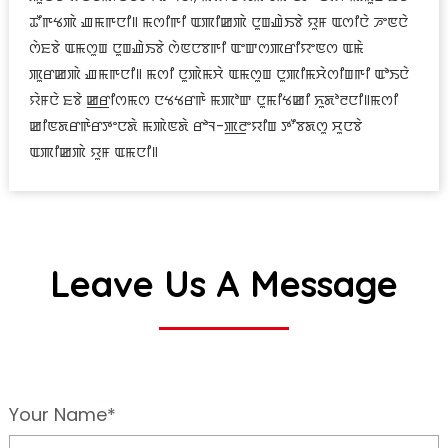
ꯊꯧꯒꯠꯄꯥ ꯉꯃꯒꯅꯤ꯫ ꯃꯁꯤꯒꯤ ꯑꯄꯤꯀꯄꯥ ꯅꯨꯡꯉꯥꯏꯕꯥ ꯌꯨꯝ ꯑꯁꯤꯅꯥ ꯍꯦꯟꯅꯥ
ꯁꯥꯐꯕꯥ ꯑꯃꯁꯨꯡ ꯅꯨꯡꯉꯥꯏꯕꯥ ꯁꯥꯟꯅꯕꯒꯤ ꯑꯦꯛꯁꯄꯔꯤꯌꯦꯟꯁ ꯑꯃꯥ
ꯄꯨꯔꯀꯄꯥ ꯉꯃꯒꯅꯤ꯫ ꯃꯁꯤ ꯅꯨꯄꯥꯃꯆꯥ ꯑꯃꯁꯨꯡ ꯅꯨꯄꯤꯃꯆꯥꯁꯤꯡꯒꯤ ꯑꯣꯏꯅꯥ
ꯌꯥꯝꯅꯥ ꯐꯕꯥ ꯀ꯭ꯔꯤꯁꯃꯁ ꯅꯠꯠꯔꯒꯥ ꯃꯄꯣꯛ ꯅꯨꯃꯤꯠꯀꯤ ꯈꯨꯗꯣꯂꯅꯤ꯫ꯃꯁꯤ
ꯀꯤꯟꯗꯔꯒꯥꯔꯇꯦꯅꯗꯥ ꯃꯄꯥꯟꯗꯥ ꯔꯣꯜ-ꯄ꯭ꯂꯦꯌꯤꯡ ꯇꯧꯕꯗꯁꯨ ꯆꯨꯅꯕꯥ
ꯑꯄꯤꯀꯄꯥ ꯌꯨꯝ ꯑꯃꯅꯤ꯫
Leave Us A Message
Your Name*