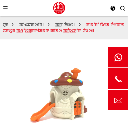
ꯌꯨꯝ
ꯄꯣꯠꯊꯣꯀꯁꯤꯡ꯫
ꯄ꯭ꯂꯦ ꯍꯥꯎꯁ꯫
ꯐꯦꯃꯤꯂꯤ ꯌꯥꯔꯗ ꯒꯥꯔꯗꯦꯟ
ꯑꯃꯁꯨꯡ ꯄ꯭ꯔꯤꯁ꯭ꯀꯨꯂꯒꯤꯗꯃꯛ ꯀꯤꯗꯁ ꯄ꯭ꯂꯥꯁ꯭ꯇꯤꯛ ꯍꯥꯎꯁ꯫