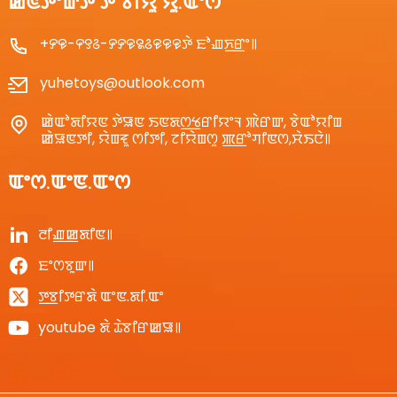
ꯀꯟꯇꯦꯛꯇ ꯇꯧꯕꯤꯌꯨ ꯌꯨ.ꯑꯦꯁ
+꯸꯶-꯵꯱꯴-꯸꯸꯶꯲꯴꯶꯶꯶ꯇꯥ ꯐꯣꯉꯈ꯭ꯔꯦ꯫
yuhetoys@outlook.com
ꯀꯥꯑꯣꯗꯤꯌꯟ ꯇꯥꯎꯟ ꯏꯟꯗꯁ꯭ꯠꯔꯤꯌꯦꯜ ꯄꯥꯔꯛ, ꯕꯥꯑꯣꯌꯤꯡ
ꯀꯥꯎꯟꯇꯤ, ꯌꯥꯡꯓꯨ ꯁꯤꯇꯤ, ꯖꯤꯌꯥꯡꯁꯨ ꯄ꯭ꯔꯣꯚꯤꯟꯁ,ꯆꯥꯏꯅꯥ꯫
ꯑꯦꯁ.ꯑꯦꯟ.ꯑꯦꯁ
ꯂꯤꯉ꯭ꯀꯗꯤꯟ꯫
ꯐꯦꯁꯕꯨꯛ꯫
ꯇ꯭ꯕꯤꯇꯔꯗꯥ ꯑꯦꯟ.ꯗꯤ.ꯑꯦ
youtube ꯗꯥ ꯊꯥꯕꯤꯔꯀꯎ꯫