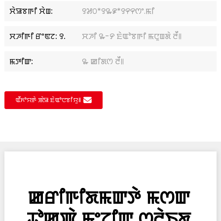
ꯆꯥꯎꯕꯒꯤ ꯆꯥꯡ:
꯱꯷꯰*꯱꯳꯹*꯱꯵꯵ꯁꯦ.ꯃꯤ
ꯆꯍꯤꯒꯤ ꯔꯦꯟꯖ: ꯱.
ꯆꯍꯤ ꯳-꯸ ꯐꯥꯑꯣꯕꯒꯤ ꯃꯅꯨꯡꯗꯥ ꯂꯩ꯫
ꯃꯇꯤꯛ:
꯳ ꯀꯤꯗꯁ ꯂꯩ꯫
ꯑꯩꯈꯣꯌꯒꯥ ꯄꯥꯎ ꯐꯥꯑꯣꯅꯕꯤꯌꯨ꯫
ꯀꯔꯤꯒꯤꯗꯃꯛꯇꯥ ꯃꯁꯛ
ꯊꯣꯀꯄꯥ ꯃꯦꯖꯤꯛ ꯁ꯭ꯂꯥꯏꯗ