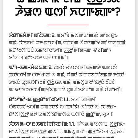
ꯍꯥꯎꯁ ꯑꯁꯤ ꯈꯅꯒꯗꯒꯦ?
ꯋꯥꯔꯤꯃꯆꯥꯒꯤ ꯗꯤꯖꯥꯏꯟ: ꯱.
ꯑꯆꯧꯕꯥ ꯃꯁꯛ ꯊꯣꯀꯄꯥ ꯀꯦꯞ ꯔꯨꯐ
ꯑꯃꯥ, ꯋꯥꯏꯕ꯭ꯔꯦꯟꯇ ꯃꯆꯨꯁꯤꯡ, ꯑꯃꯁꯨꯡ ꯁꯥꯟꯅꯄꯣꯠꯀꯤ ꯑꯀꯨꯞꯄꯥ
ꯃꯔꯣꯂꯁꯤꯡꯅꯥ ꯏꯃꯦꯖꯤꯅꯦꯇꯤꯕ ꯄ꯭ꯂꯦꯒꯤꯗꯃꯛ ꯃꯦꯖꯤꯀꯦꯜ
ꯐꯣꯀꯦꯜ ꯄꯣꯏꯟꯇ ꯑꯃꯥ ꯁꯦꯝꯃꯤ꯫
ꯑꯣꯜ-ꯏꯟ-ꯋꯥꯟ ꯐꯟ: ꯱.
ꯂꯥꯞꯅꯥ ꯆꯠꯅꯕꯒꯤꯗꯃꯛꯇꯥ ꯑꯀꯅꯕꯥ
ꯄ꯭ꯂꯥꯁ꯭ꯇꯤꯛ ꯁ꯭ꯇꯦꯔꯀꯦꯁ ꯑꯃꯥ, ꯌꯥꯡꯅꯥ ꯊꯣꯛꯅꯕꯒꯤꯗꯃꯛ ꯇꯞꯅꯥ
ꯇꯞꯅꯥ ꯀꯨꯄꯁꯤꯜꯂꯕꯥ ꯁ꯭ꯂꯥꯏꯗ ꯑꯃꯥ, ꯑꯃꯁꯨꯡ ꯂꯣꯠꯇꯨꯅꯥ ꯂꯩꯅꯕꯥ
ꯑꯦꯗꯚꯦꯟꯆꯔꯁꯤꯡꯒꯤꯗꯃꯛꯇꯥ ꯅꯨꯡꯉꯥꯏꯕꯥ ꯊꯣꯡ ꯑꯃꯥ ꯌꯥꯑꯣꯔꯤ꯫
ꯔꯣꯇꯣꯃꯣꯜꯗ ꯗ꯭ꯌꯨꯔꯦꯕꯤꯂꯤꯇꯤ: 1.1.
ꯆꯍꯤ ꯀꯌꯥꯒꯤ
ꯁꯥꯟꯅꯄꯣꯠꯁꯤꯡ ꯊꯦꯡꯅꯅꯕꯥ ꯁꯦꯃꯈꯤꯕꯥ! ꯁꯤꯃꯂꯦꯁ, ꯋꯦꯗꯔ-
ꯔꯦꯁꯤꯁ꯭ꯇꯦꯟꯇ ꯀꯟꯁꯠꯔꯛꯁꯟ ꯑꯁꯤꯅꯥ ꯀ꯭ꯔꯦꯛ, ꯌꯨ.ꯚꯤ.
ꯆꯥꯏꯜꯗ-ꯁꯦꯐ ꯏꯟꯖꯤꯅꯤꯌꯔꯤꯡ: 1.1.
ꯒꯣꯜꯗ ꯑꯦꯖꯁꯤꯡ, ꯁ꯭ꯂꯤꯞ-
ꯔꯦꯁꯤꯁ꯭ꯇꯦꯟꯇ ꯁ꯭ꯇꯦꯄꯁꯤꯡ, ꯑꯃꯁꯨꯡ ꯂꯣ-ꯄ꯭ꯔꯣꯐꯥꯏꯜ ꯁ꯭ꯂꯥꯏꯗ