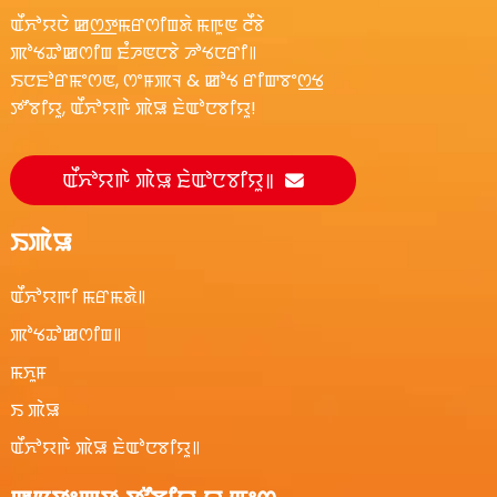
ꯑꯩꯈꯣꯌꯅꯥ ꯀꯁ꯭ꯇꯃꯔꯁꯤꯡꯗꯥ ꯃꯒꯨꯟ ꯂꯩꯕꯥ
ꯄꯣꯠꯊꯣꯀꯁꯤꯡ ꯐꯪꯍꯟꯅꯕꯥ ꯍꯣꯠꯅꯔꯤ꯫
ꯏꯅꯐꯣꯔꯃꯦꯁꯟ, ꯁꯦꯝꯄꯜ & ꯀꯣꯠ ꯔꯤꯛꯕꯦꯁ꯭ꯠ
ꯇꯧꯕꯤꯌꯨ, ꯑꯩꯈꯣꯌꯒꯥ ꯄꯥꯎ ꯐꯥꯑꯣꯅꯕꯤꯌꯨ!
ꯑꯩꯈꯣꯌꯒꯥ ꯄꯥꯎ ꯐꯥꯑꯣꯅꯕꯤꯌꯨ꯫
ꯏꯄꯥꯎ
ꯑꯩꯈꯣꯌꯒꯤ ꯃꯔꯃꯗꯥ꯫
ꯄꯣꯠꯊꯣꯀꯁꯤꯡ꯫
ꯃꯈꯨꯝ
ꯏ ꯄꯥꯎ
ꯑꯩꯈꯣꯌꯒꯥ ꯄꯥꯎ ꯐꯥꯑꯣꯅꯕꯤꯌꯨ꯫