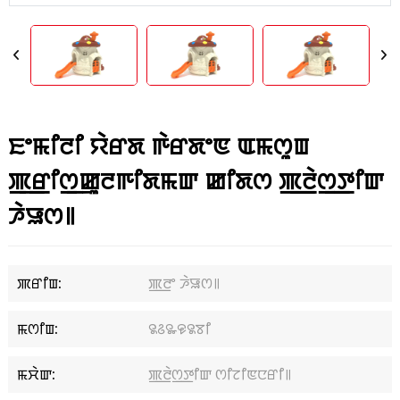
ꯐꯦꯃꯤꯂꯤ ꯌꯥꯔꯗ ꯒꯥꯔꯗꯦꯟ ꯑꯃꯁꯨꯡ
ꯄ꯭ꯔꯤꯁ꯭ꯀꯨꯂꯒꯤꯗꯃꯛ ꯀꯤꯗꯁ ꯄ꯭ꯂꯥꯁ꯭ꯇꯤꯛ
ꯍꯥꯎꯁ꯫
ꯄꯔꯤꯡ:
ꯄ꯭ꯂꯦ ꯍꯥꯎꯁ꯫
ꯃꯁꯤꯡ:
꯲꯴꯳꯶꯲ꯕꯤ
ꯃꯆꯥꯛ:
ꯄ꯭ꯂꯥꯁ꯭ꯇꯤꯛ ꯁꯤꯖꯤꯟꯅꯔꯤ꯫