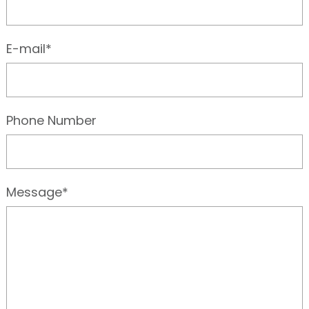
E-mail*
Phone Number
Message*