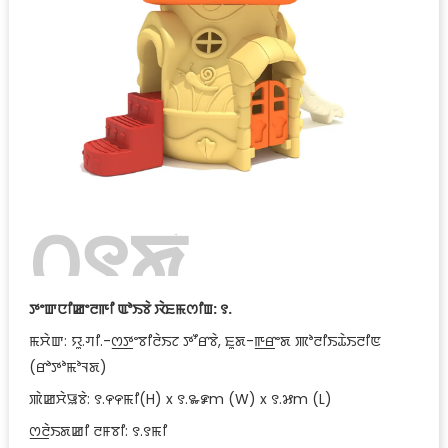
꯰꯱ꯗꯥ
ꯊꯣꯀꯈꯤ꯫
ꯇꯦꯛꯅꯤꯀꯦꯂꯒꯤ ꯑꯣꯏꯕꯥ ꯋꯥꯐꯃꯁꯤꯡ: ꯱.
ꯃꯆꯥꯛ: ꯌꯨ.ꯚꯤ.-ꯁ꯭ꯇꯦꯕꯤꯂꯥꯏꯖ ꯇꯧꯔꯕꯥ, ꯐꯨꯗ-ꯒ꯭ꯔꯦꯗ ꯄꯣꯂꯤꯏꯊꯥꯏꯂꯤꯟ
(ꯔꯣꯇꯣꯃꯣꯜꯗ)
ꯄꯥꯀꯆꯥꯎꯕꯥ: ꯱.꯵꯵ꯃꯤ(H) x ꯱.꯳꯹m (W) x ꯱.꯷m (L)
ꯁ꯭ꯂꯥꯏꯗꯀꯤ ꯂꯝꯕꯤ: ꯱.꯱ꯃꯤ