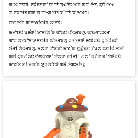
ꯑꯦꯁꯦꯝꯕꯂꯤ: ꯈ꯭ꯕꯥꯏꯗꯒꯤ ꯅꯦꯝꯕꯥ ꯈꯨꯠꯂꯥꯌꯁꯤꯡ ꯃꯊꯧ ꯇꯥꯏ; ꯊꯨꯅꯥ ꯁꯦꯠ
ꯇꯧꯅꯕꯒꯤꯗꯃꯛ ꯄ꯭ꯔꯤ-ꯗ꯭ꯔꯤꯜ ꯇꯧꯔꯕꯥ ꯍꯣꯂꯁꯤꯡ꯫
ꯂꯦꯁ꯭ꯇꯤꯡ ꯃꯦꯃꯣꯔꯤꯁꯤꯡ ꯁꯦꯝꯕꯥ꯫
ꯃꯈꯣꯌꯅꯥ ꯎꯃꯪꯒꯤ ꯐꯦꯔꯤꯁꯤꯡ ꯑꯣꯏꯅꯥ ꯂꯧꯅꯔꯕꯁꯨ, ꯑꯦꯗꯚꯦꯟꯆꯔ
ꯑꯦꯛꯁꯞꯂꯣꯔꯦꯇꯔꯁꯤꯡ ꯑꯣꯏꯔꯕꯁꯨ ꯅꯠꯠꯔꯒꯥ ꯃꯄꯥꯟꯗꯥ ꯅꯨꯡꯉꯥꯏꯅꯥ
ꯋꯥꯔꯤ ꯁꯥꯅꯔꯕꯁꯨ, ꯃꯁꯛ ꯊꯣꯀꯄꯥ ꯃꯦꯖꯤꯛ ꯁ꯭ꯂꯥꯏꯗ ꯍꯥꯎꯁ ꯑꯁꯤꯅꯥ ꯆꯍꯤ
ꯀꯌꯥ ꯅꯨꯡꯉꯥꯏꯅꯥ ꯁꯥꯟꯅꯕꯒꯤ ꯋꯥꯁꯛ ꯄꯤꯔꯤ꯫ ꯉꯁꯤ ꯅꯍꯥꯛꯀꯤ ꯕꯥꯒꯥꯟꯗꯥ
ꯃꯦꯖꯤꯀꯀꯤ ꯏꯁꯤꯡ ꯇꯨꯡꯁꯤꯅꯕꯥ ꯑꯃꯥ ꯍꯥꯄꯆꯤꯜꯂꯨ!