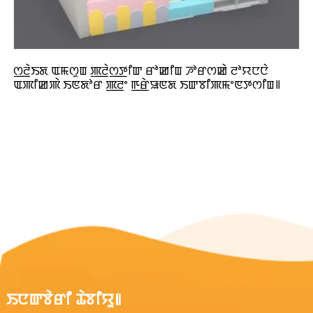
ꯁ꯭ꯂꯥꯏꯗ ꯑꯃꯁꯨꯡ ꯄ꯭ꯂꯥꯁ꯭ꯇꯤꯛ ꯔꯣꯀꯤꯡ ꯍꯣꯔꯁꯀꯥ ꯂꯣꯌꯅꯅꯥ
ꯑꯄꯤꯀꯄꯥ ꯏꯟꯗꯣꯔ ꯄ꯭ꯂꯦ ꯒ꯭ꯔꯥꯎꯟꯗ ꯏꯛꯕꯤꯄꯃꯦꯟꯇꯁꯤꯡ꯫
ꯏꯅꯛꯕꯥꯔꯤ ꯊꯥꯕꯤꯌꯨ꯫