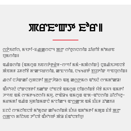
ꯄꯔꯐꯦꯛꯇ ꯐꯣꯔ꯫
ꯁ꯭ꯇꯥꯏꯂꯤꯁ, ꯃꯜꯇꯤ-ꯐꯉ꯭ꯀꯁꯅꯦꯜ ꯄ꯭ꯂꯦ ꯁꯣꯂꯨꯁꯅꯁꯤꯡ ꯊꯤꯔꯤꯕꯥ ꯃꯣꯗꯔꯟ
ꯌꯨꯃꯁꯤꯡ꯫
ꯑꯉꯥꯡꯁꯤꯡ (ꯑꯃꯁꯨꯡ ꯏꯟꯁꯇꯥꯒ꯭ꯔꯥꯝ-ꯁꯦꯚꯤ ꯃꯃꯥ-ꯃꯄꯥꯁꯤꯡ!) ꯅꯨꯡꯉꯥꯏꯍꯟꯅꯕꯥ
ꯄꯥꯟꯗꯝ ꯊꯝꯂꯤꯕꯥ ꯗꯦꯀꯦꯌꯔꯁꯤꯡ, ꯀꯦꯐꯦꯁꯤꯡ, ꯅꯠꯠꯔꯒꯥ ꯕ꯭ꯌꯨꯇꯤꯛ ꯚꯦꯟꯌꯨꯁꯤꯡ꯫
ꯉꯁꯤ ꯅꯍꯥꯛꯀꯤ ꯁꯨꯞꯅꯒꯤ ꯄ꯭ꯂꯦꯍꯥꯎꯁ ꯑꯗꯨ ꯀꯁ꯭ꯇꯃꯁ ꯑꯣꯏꯅꯥ ꯁꯦꯃꯗꯣꯀꯎ!
ꯑꯩꯈꯣꯌꯅꯥ ꯅꯣꯛꯅꯕꯒꯤ ꯏꯀꯣꯛ ꯅꯣꯟꯖꯕꯥ ꯑꯃꯁꯨꯡ ꯅꯤꯡꯁꯤꯡꯕꯥ ꯌꯥꯕꯥ ꯃꯈꯜ ꯑꯃꯒꯤ
ꯍꯦꯚꯟ ꯑꯃꯥ ꯁꯦꯃꯒꯠꯂꯁꯤ꯫ ꯃꯆꯨ, ꯂꯦꯑꯥꯎꯠ ꯑꯃꯁꯨꯡ ꯑꯦꯗ-ꯑꯣꯅꯁꯤꯡ ꯊꯤꯖꯤꯜꯂꯨ-
ꯃꯔꯃꯗꯤ ꯑꯉꯥꯡ ꯈꯨꯗꯤꯡꯃꯛꯅꯥ ꯃꯦꯖꯤꯀꯦꯜ ꯑꯦꯁ꯭ꯀꯦꯞ ꯑꯃꯥ ꯐꯪꯐꯝ ꯊꯣꯀꯏ꯫
ꯐꯖꯅꯥ ꯁꯦꯃꯖꯤꯟꯅꯕꯥ ꯃꯣꯗꯨꯂꯔ ꯀꯤꯠꯁꯤꯡꯗꯥ ꯐꯪꯏ꯫ ꯑꯗꯣꯃꯒꯤ ꯃꯄꯨꯡ ꯐꯥꯕꯥ ꯄ꯭ꯂꯦ
ꯁ꯭ꯄꯦꯁ ꯗꯤꯖꯥꯏꯟ ꯇꯧꯅꯕꯥ ꯑꯩꯈꯣꯌꯒꯥ ꯄꯥꯎ ꯐꯥꯑꯣꯅꯕꯤꯌꯨ!