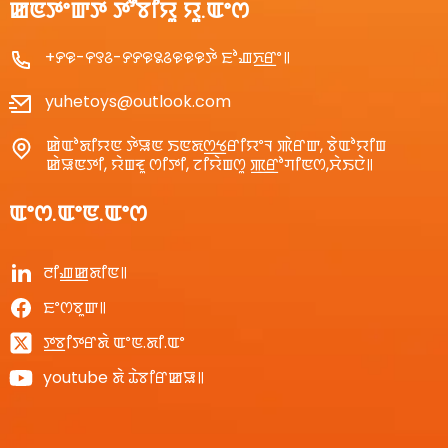
ꯀꯟꯇꯦꯛꯇ ꯇꯧꯕꯤꯌꯨ ꯌꯨ.ꯑꯦꯁ
+꯸꯶-꯵꯱꯴-꯸꯸꯶꯲꯴꯶꯶꯶ꯇꯥ ꯐꯣꯉꯈ꯭ꯔꯦ꯫
yuhetoys@outlook.com
ꯀꯥꯑꯣꯗꯤꯌꯟ ꯇꯥꯎꯟ ꯏꯟꯗꯁ꯭ꯠꯔꯤꯌꯦꯜ ꯄꯥꯔꯛ, ꯕꯥꯑꯣꯌꯤꯡ
ꯀꯥꯎꯟꯇꯤ, ꯌꯥꯡꯓꯨ ꯁꯤꯇꯤ, ꯖꯤꯌꯥꯡꯁꯨ ꯄ꯭ꯔꯣꯚꯤꯟꯁ,ꯆꯥꯏꯅꯥ꯫
ꯑꯦꯁ.ꯑꯦꯟ.ꯑꯦꯁ
ꯂꯤꯉ꯭ꯀꯗꯤꯟ꯫
ꯐꯦꯁꯕꯨꯛ꯫
ꯇ꯭ꯕꯤꯇꯔꯗꯥ ꯑꯦꯟ.ꯗꯤ.ꯑꯦ
youtube ꯗꯥ ꯊꯥꯕꯤꯔꯀꯎ꯫