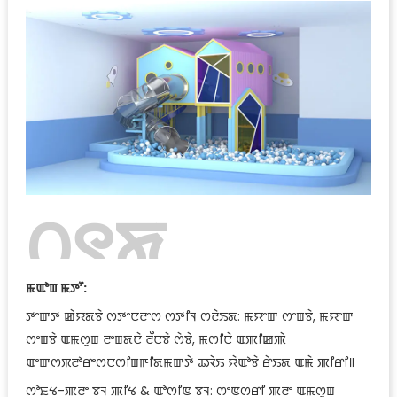
꯰꯱ꯗꯥ
ꯊꯣꯀꯈꯤ꯫
ꯃꯑꯣꯡ ꯃꯇꯧ:
ꯇꯦꯛꯇ ꯀꯥꯌꯗꯕꯥ ꯁ꯭ꯇꯦꯅꯂꯦꯁ ꯁ꯭ꯇꯤꯜ ꯁ꯭ꯂꯥꯏꯗ: ꯃꯌꯦꯛ ꯁꯦꯡꯕꯥ, ꯃꯌꯦꯛ
ꯁꯦꯡꯕꯥ ꯑꯃꯁꯨꯡ ꯂꯦꯡꯗꯅꯥ ꯂꯩꯅꯕꯥ ꯁꯥꯕꯥ, ꯃꯁꯤꯅꯥ ꯑꯄꯤꯀꯄꯥ
ꯑꯦꯛꯁꯞꯂꯣꯔꯦꯁꯅꯁꯤꯡꯒꯤꯗꯃꯛꯇꯥ ꯊꯋꯥꯏ ꯌꯥꯑꯣꯕꯥ ꯔꯥꯏꯗ ꯑꯃꯥ ꯄꯤꯔꯤ꯫
ꯁꯣꯐ꯭ꯠ-ꯄ꯭ꯂꯦ ꯕꯜ ꯄꯤꯠ & ꯑꯣꯁꯤꯟ ꯕꯜ: ꯁꯦꯟꯁꯔꯤ ꯄ꯭ꯂꯦ ꯑꯃꯁꯨꯡ