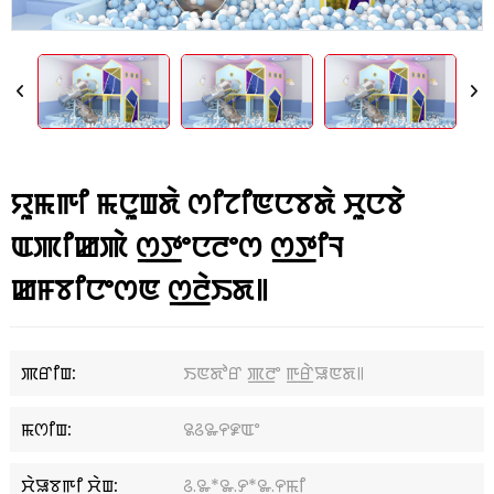
ꯌꯨꯃꯒꯤ ꯃꯅꯨꯡꯗꯥ ꯁꯤꯖꯤꯟꯅꯕꯗꯥ ꯆꯨꯅꯕꯥ
ꯑꯄꯤꯀꯄꯥ ꯁ꯭ꯇꯦꯅꯂꯦꯁ ꯁ꯭ꯇꯤꯜ
ꯀꯝꯕꯤꯅꯦꯁꯟ ꯁ꯭ꯂꯥꯏꯗ꯫
ꯄꯔꯤꯡ:
ꯏꯟꯗꯣꯔ ꯄ꯭ꯂꯦ ꯒ꯭ꯔꯥꯎꯟꯗ꯫
ꯃꯁꯤꯡ:
꯲꯴꯳꯵꯹ꯑꯦ
ꯆꯥꯎꯕꯒꯤ ꯆꯥꯡ:
꯴.꯳*꯳.꯸*꯳.꯵ꯃꯤ