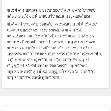
ꯑꯂꯇꯤꯃꯦꯠ ꯀꯁ꯭ꯇꯝ ꯏꯟꯗꯣꯔ ꯄ꯭ꯂꯦꯍꯥꯎꯁ: ꯏꯃꯦꯖꯤꯅꯦꯁꯟꯅꯥ
ꯃꯣꯗꯔꯟ ꯗꯤꯖꯥꯏꯅꯒꯥ ꯊꯦꯡꯅꯔꯤꯕꯥ ꯃꯐꯝ ꯑꯗꯨ ꯈꯉꯗꯣꯀꯎ꯫
ꯑꯩꯈꯣꯌꯒꯤ ꯕꯦꯁ꯭ꯄꯣꯛ ꯏꯟꯗꯣꯔ ꯄ꯭ꯂꯦꯍꯥꯎꯁ ꯑꯁꯤꯒꯥ ꯂꯣꯌꯅꯅꯥ
ꯁ꯭ꯄꯦꯁ ꯑꯃꯠꯇꯥ ꯋꯥꯈꯜ ꯋꯥꯕꯥ ꯋꯥꯟꯗꯥꯔꯗ ꯑꯃꯥ ꯑꯣꯏꯅꯥ
ꯑꯣꯟꯊꯣꯀꯎ-ꯀ꯭ꯔꯤꯌꯦꯇꯤꯕꯤꯇꯤ, ꯁꯦꯐꯇꯤ ꯑꯃꯁꯨꯡ ꯃꯣꯗꯔꯟ
ꯑꯦꯁ꯭ꯇꯦꯇꯤꯛꯁꯀꯤ ꯁꯨꯞꯅꯒꯤ ꯕ꯭ꯂꯦꯟꯗ ꯑꯃꯥ꯫ ꯂꯣꯏꯕꯥ ꯅꯥꯏꯗꯕꯥ
ꯑꯦꯗꯚꯦꯟꯆꯔꯒꯤꯗꯃꯛ ꯗꯤꯖꯥꯏꯟ ꯇꯧꯕꯥ, ꯀꯁ꯭ꯇꯃꯁ ꯑꯣꯏꯕꯥ
ꯄ꯭ꯂꯦꯁꯦꯠ ꯑꯁꯤꯅꯥ ꯁꯦꯡꯂꯕꯥ ꯁ꯭ꯇꯦꯅꯂꯦꯁ ꯁ꯭ꯇꯤꯂꯒꯤ ꯁ꯭ꯂꯥꯏꯗꯁꯤꯡ,
ꯇꯔꯨ ꯇꯅꯥꯅꯕꯥ ꯕꯣꯜ ꯄꯨꯂꯁꯤꯡ, ꯑꯃꯁꯨꯡ ꯄꯦꯁ꯭ꯇꯦꯜ ꯃꯆꯨꯒꯤ
ꯁꯃꯨꯗ꯭ꯔꯒꯤ ꯕꯣꯂꯁꯤꯡꯒꯤ ꯀꯦꯁꯀꯦꯗꯁꯤꯡ ꯄꯨꯅꯁꯤꯜꯂꯤ,
ꯄꯨꯝꯅꯃꯛ ꯑꯁꯤ ꯅꯨꯡꯉꯥꯏꯕꯥ ꯑꯗꯨꯕꯨ ꯊꯋꯥꯏ ꯌꯥꯑꯣꯕꯥ ꯃꯦꯀꯥꯔꯣꯟ
ꯃꯆꯨꯒꯤ ꯄꯦꯂꯦꯠ ꯑꯃꯗꯥ ꯂꯨꯄꯁꯤꯜꯂꯤ꯫