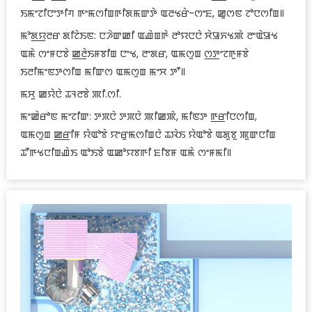
ꯏꯃꯦꯖꯤꯅꯦꯇꯤꯚ ꯒꯦꯃꯁꯤꯡꯒꯤꯗꯃꯛꯇꯥ ꯑꯂꯠꯔꯥ-ꯁꯦꯐ, ꯀꯨꯁꯟ ꯖꯣꯅꯁꯤꯡ꯫
ꯃꯣꯗ꯭ꯌꯨꯂꯔ ꯗꯤꯖꯥꯏꯟ: ꯅꯍꯥꯛꯀꯤ ꯑꯉꯥꯡꯒꯥ ꯂꯣꯌꯅꯅꯥ ꯆꯥꯎꯈꯠꯄꯥ ꯂꯦꯑꯥꯎꯠ
ꯑꯃꯥ ꯁꯦꯝꯅꯕꯥ ꯀ꯭ꯂꯥꯏꯝꯕꯤꯡ ꯅꯦꯠ, ꯂꯦꯗꯔ, ꯑꯃꯁꯨꯡ ꯁ꯭ꯇꯦꯖꯒꯨꯝꯕꯥ
ꯏꯂꯤꯃꯦꯟꯇꯁꯤꯡ ꯃꯤꯛꯁ ꯑꯃꯁꯨꯡ ꯃꯦꯆ ꯇꯧ꯫
ꯃꯆꯨ ꯀꯌꯥꯅꯥ ꯊꯜꯂꯕꯥ ꯄꯤ.ꯁꯤ.
ꯃꯦꯀꯥꯔꯣꯟ ꯃꯦꯖꯤꯛ: ꯇꯞꯅꯥ ꯇꯞꯅꯥ ꯄꯤꯀꯄꯥ, ꯃꯤꯟꯇ ꯒ꯭ꯔꯤꯅꯁꯤꯡ,
ꯑꯃꯁꯨꯡ ꯀ꯭ꯔꯤꯝ ꯌꯥꯑꯣꯕꯥ ꯌꯦꯔꯨꯃꯁꯤꯡꯅꯥ ꯊꯋꯥꯏ ꯌꯥꯑꯣꯕꯥ ꯑꯗꯨꯕꯨ ꯄꯨꯛꯅꯤꯡ
ꯊꯧꯒꯠꯅꯤꯡꯉꯥꯏ ꯑꯣꯏꯕꯥ ꯑꯀꯣꯌꯕꯒꯤ ꯐꯤꯕꯝ ꯑꯃꯥ ꯁꯦꯝꯃꯤ꯫