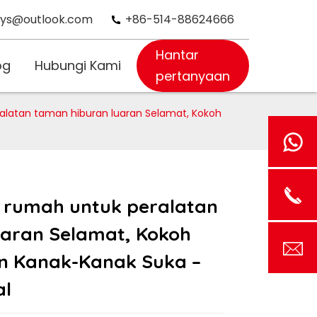
oys@outlook.com
+86-514-88624666
Hantar
og
Hubungi Kami
pertanyaan
alatan taman hiburan luaran Selamat, Kokoh
 rumah untuk peralatan
uaran Selamat, Kokoh
n Kanak-Kanak Suka –
al