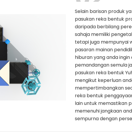
Selain barisan produk ya
pasukan reka bentuk prof
daripada berbilang pe
sahaja memiliki penget
tetapi juga mempunyai
pasaran mainan pendidik
hiburan yang anda ingin
pemandangan semula jad
pasukan reka bentuk Yu
mengikut keperluan and
mempertimbangkan sec
reka bentuk penggayaan,
lain untuk memastikan 
memenuhi jangkaan and
sempurna dengan perseki