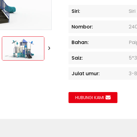
Siri:
Siri
Loading..
Loading..
Nombor:
24
Bahan:
Pai
Saiz:
5*
Julat umur:
3-
HUBUNGI KAMI