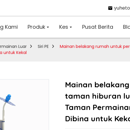
yuhet
g Kami
Produk
Kes
Pusat Berita
Bl
rmainan Luar
Siri PE
Mainan belakang rumah untuk per
 untuk Kekal
Mainan belakang
taman hiburan l
Taman Permaina
Dibina untuk Kek