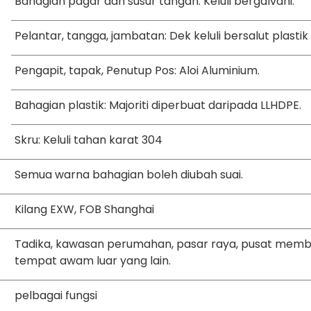
Bahagian pagar dan susur tangan: Keluli bergalvani.
Pelantar, tangga, jambatan: Dek keluli bersalut plastik
Pengapit, tapak, Penutup Pos: Aloi Aluminium.
Bahagian plastik: Majoriti diperbuat daripada LLHDPE.
Skru: Keluli tahan karat 304
Semua warna bahagian boleh diubah suai.
Kilang EXW, FOB Shanghai
Tadika, kawasan perumahan, pasar raya, pusat membe
tempat awam luar yang lain.
pelbagai fungsi