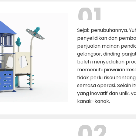
01
Sejak penubuhannya, Yu
penyelidikan dan pemba
penjualan mainan pendi
gelongsor, dinding panjat
boleh menyediakan produ
memenuhi piawaian kese
tidak perlu risau tenta
semasa operasi. Selain it
yang inovatif dan unik, 
kanak-kanak.
02