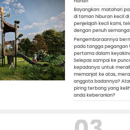
harian
Bayangkan: matahari pa
di taman hiburan kecil 
penjelajah kecil kami, 
dengan penuh semangat
Pengembaraannya berm
pada tangga pegangan 
pertama dalam keyakinan
Selepas sampai ke puncak
kepadanya: untuk meraih 
memanjat ke atas, mer
anggota badannya? Atau 
piring terbang yang keli
anda
keberanian?
03