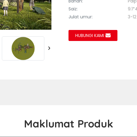
Bahan:
Paip
Saiz:
9.1*
Loading..
Loading..
Julat umur:
3-1
HUBUNGI KAMI
Maklumat Produk