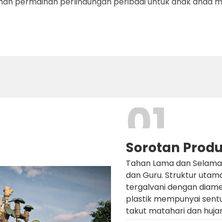
an permainan perlindungan peribadi untuk anak anda me
01
Sorotan Prod
Tahan Lama dan Selamat:
dan Guru. Struktur utam
tergalvani dengan dia
plastik mempunyai sentu
takut matahari dan hujan