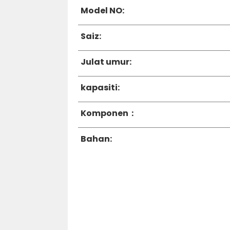
Model NO:
Saiz:
Julat umur:
kapasiti:
Komponen：
Bahan: