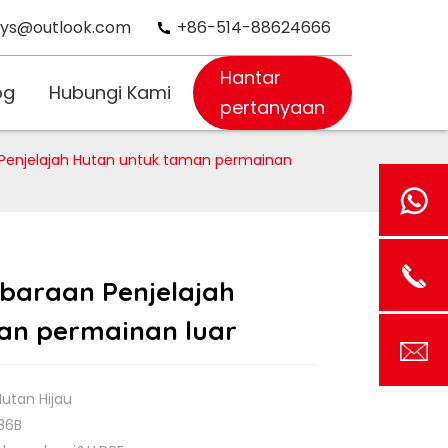
oys@outlook.com
+86-514-88624666
Hantar
og
Hubungi Kami
pertanyaan
Penjelajah Hutan untuk taman permainan
baraan Penjelajah
an permainan luar
 Hutan Hijau
36B