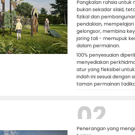
Pangkalan rahsia untuk 
bukan sekadar slaid, teta
fizikal dan pembangunan
pendakian, mempelajari
gelongsor, membina key
jaring tali - memupuk 
dalam permainan.
100% penyesuaian diperi
menyediakan perkhidmat
atur yang fleksibel unt
indah ini sesuai dengan 
taman permainan tadika
02
Penerangan yang menga