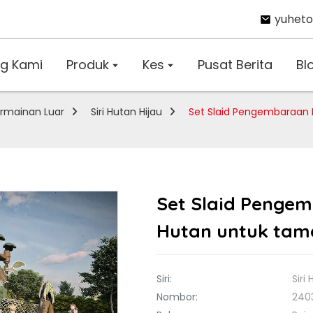
yuhet
g Kami
Produk
Kes
Pusat Berita
Bl
rmainan Luar
Siri Hutan Hijau
Set Slaid Pengembaraan 
Set Slaid Pengem
Hutan untuk tam
Siri:
Siri
Nombor:
240