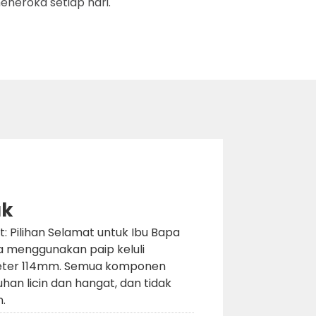
neroka setiap hari.
uk
 Pilihan Selamat untuk Ibu Bapa
a menggunakan paip keluli
meter 114mm. Semua komponen
han licin dan hangat, dan tidak
.