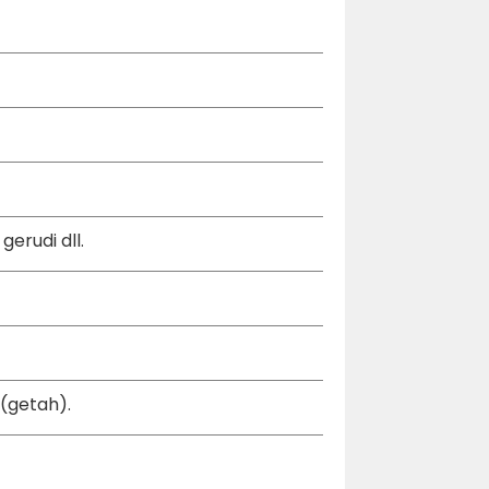
erudi dll.
 (getah).