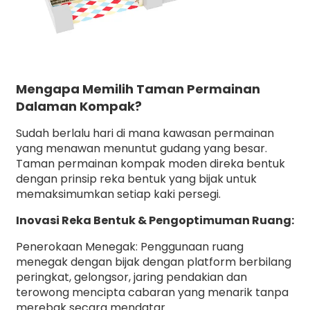
Mengapa Memilih Taman Permainan
Dalaman Kompak?
Sudah berlalu hari di mana kawasan permainan
yang menawan menuntut gudang yang besar.
Taman permainan kompak moden direka bentuk
dengan prinsip reka bentuk yang bijak untuk
memaksimumkan setiap kaki persegi.
Inovasi Reka Bentuk & Pengoptimuman Ruang:
Penerokaan Menegak: Penggunaan ruang
menegak dengan bijak dengan platform berbilang
peringkat, gelongsor, jaring pendakian dan
terowong mencipta cabaran yang menarik tanpa
merebak secara mendatar.