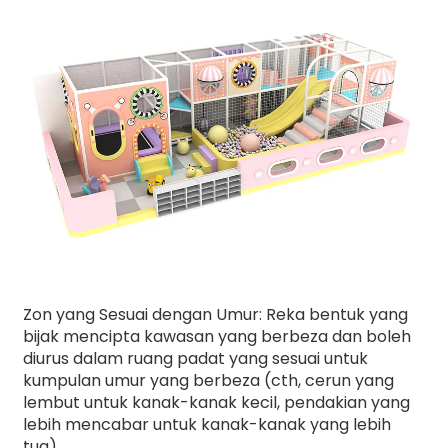
Zon yang Sesuai dengan Umur: Reka bentuk yang
bijak mencipta kawasan yang berbeza dan boleh
diurus dalam ruang padat yang sesuai untuk
kumpulan umur yang berbeza (cth, cerun yang
lembut untuk kanak-kanak kecil, pendakian yang
lebih mencabar untuk kanak-kanak yang lebih
tua).