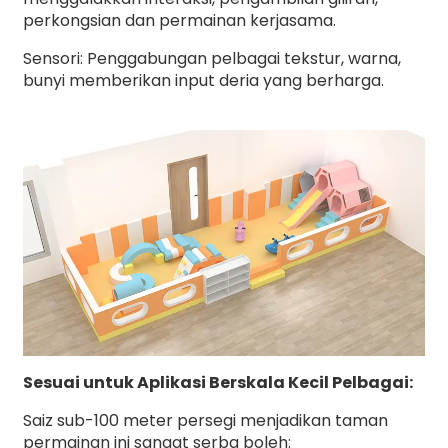
perkongsian dan permainan kerjasama.
Sensori: Penggabungan pelbagai tekstur, warna,
bunyi memberikan input deria yang berharga.
Sesuai untuk Aplikasi Berskala Kecil Pelbagai:
Saiz sub-100 meter persegi menjadikan taman
permainan ini sangat serba boleh: