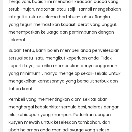
Tergalvani, buaian ini menahan keadaan cuaca yang
teruk—hujan, matahari atau salji—sambil mengekalkan
integriti struktur selama bertahun-tahun. Rangka
yang teguh memastikan kapasiti berat yang unggul,
menempatkan keluarga dan perhimpunan dengan
selamat.
Sudah tentu, kami boleh memberi anda penyelesaian
tersuai satu-satu mengikut keperluan anda, Tidak
seperti kayu, seterika memerlukan penyelenggaraan
yang minimum，hanya mengelap sekali-sekala untuk
mengekalkan kemasannya yang bersalut serbuk dan
tahan karat.
Pembeli yang mementingkan alam sekitar akan
menghargai kebolehkitar semula besi, selaras dengan
nilai kehidupan yang mampan. Padankan dengan
kusyen mewah untuk keselesaan tambahan, dan
ubah halaman anda menjadi syurga yang selesa