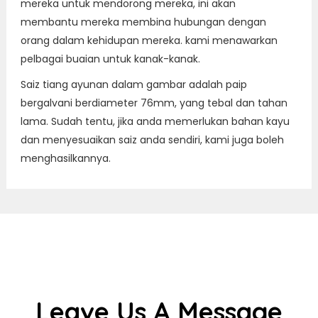
mereka untuk mendorong mereka, ini akan
membantu mereka membina hubungan dengan
orang dalam kehidupan mereka. kami menawarkan
pelbagai buaian untuk kanak-kanak.
Saiz tiang ayunan dalam gambar adalah paip
bergalvani berdiameter 76mm, yang tebal dan tahan
lama. Sudah tentu, jika anda memerlukan bahan kayu
dan menyesuaikan saiz anda sendiri, kami juga boleh
menghasilkannya.
Leave Us A Message