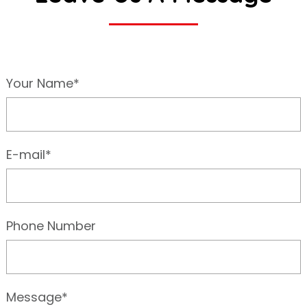
Your Name*
E-mail*
Phone Number
Message*