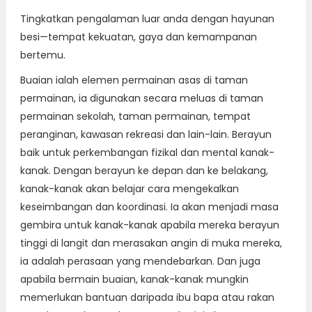
Tingkatkan pengalaman luar anda dengan hayunan
besi—tempat kekuatan, gaya dan kemampanan
bertemu.
Buaian ialah elemen permainan asas di taman
permainan, ia digunakan secara meluas di taman
permainan sekolah, taman permainan, tempat
peranginan, kawasan rekreasi dan lain-lain. Berayun
baik untuk perkembangan fizikal dan mental kanak-
kanak. Dengan berayun ke depan dan ke belakang,
kanak-kanak akan belajar cara mengekalkan
keseimbangan dan koordinasi. Ia akan menjadi masa
gembira untuk kanak-kanak apabila mereka berayun
tinggi di langit dan merasakan angin di muka mereka,
ia adalah perasaan yang mendebarkan. Dan juga
apabila bermain buaian, kanak-kanak mungkin
memerlukan bantuan daripada ibu bapa atau rakan