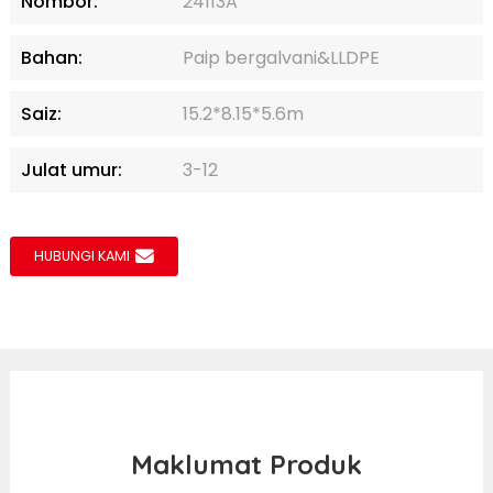
Nombor:
24113A
Bahan:
Paip bergalvani&LLDPE
Saiz:
15.2*8.15*5.6m
Julat umur:
3-12
HUBUNGI KAMI
Maklumat Produk