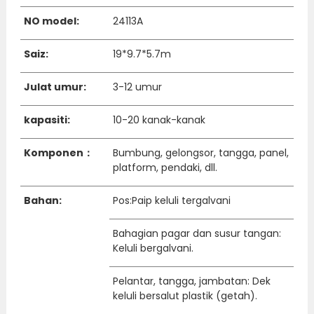
NO model:
24113A
Saiz:
19*9.7*5.7m
Julat umur:
3-12 umur
kapasiti:
10-20 kanak-kanak
Komponen：
Bumbung, gelongsor, tangga, panel,
platform, pendaki, dll.
Bahan:
Pos:Paip keluli tergalvani
Bahagian pagar dan susur tangan:
Keluli bergalvani.
Pelantar, tangga, jambatan: Dek
keluli bersalut plastik (getah).