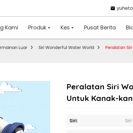
yuhet
g Kami
Produk
Kes
Pusat Berita
Bl
rmainan Luar
Siri Wonderful Water World
Peralatan Si
Peralatan Siri W
Untuk Kanak-kan
Siri:
Sir