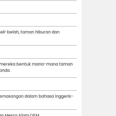
li-belah, taman hiburan dan
eh mereka bentuk mana-mana taman
anda.
pemasangan dalam bahasa Inggeris-
 dan Mesra Alam.OEM