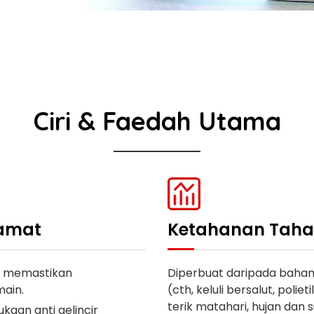
Ciri & Faedah Utama
lamat
Ketahanan Tah
ng memastikan
Diperbuat daripada bahan 
ain.
(cth, keluli bersalut, pol
terik matahari, hujan dan
kaan anti gelincir