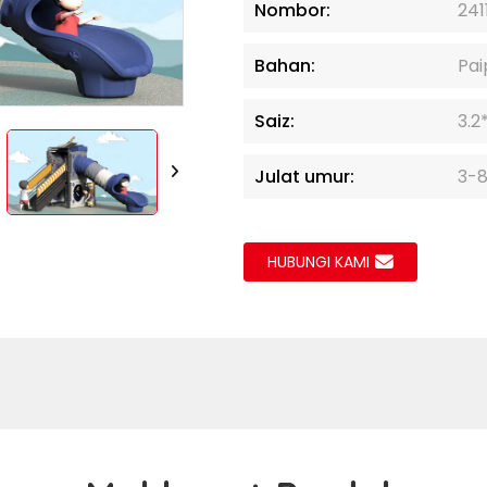
Nombor:
241
Loading..
Loading..
Bahan:
Pai
Saiz:
3.2
Julat umur:
3-
HUBUNGI KAMI