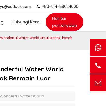
oys@outlook.com
+86-514-88624666
Hantar
og
Hubungi Kami
pertanyaan
ri Wonderful Water World Untuk Kanak-kanak
onderful Water World
ak Bermain Luar
i Wonderful Water World