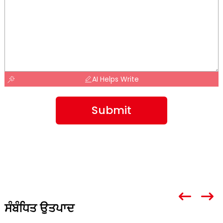
AI Helps Write
Submit
ਸੰਬੰਧਿਤ ਉਤਪਾਦ