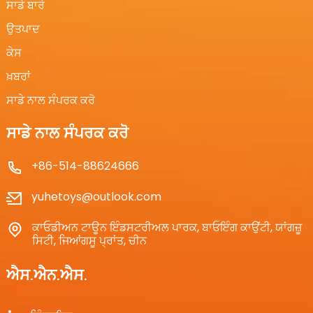
ਸਾਡੇ ਬਾਰੇ
ਉਤਪਾਦ
ਕੇਸ
ਖ਼ਬਰਾਂ
ਸਾਡੇ ਨਾਲ ਸੰਪਰਕ ਕਰੋ
ਸਾਡੇ ਨਾਲ ਸੰਪਰਕ ਕਰੋ
+86-514-88624666
yuhetoys@outlook.com
ਕਾਓਡੀਅਨ ਟਾਊਨ ਇੰਡਸਟਰੀਅਲ ਪਾਰਕ, ​​ਬਾਓਇੰਗ ਕਾਉਂਟੀ, ਯਾਂਗਜ਼ੂ
ਸਿਟੀ, ਜਿਆਂਗਸੂ ਪ੍ਰਾਂਤ, ਚੀਨ
ਐਸ.ਐਨ.ਐਸ.