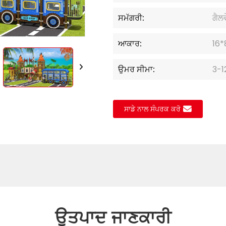
Loading..
Loading..
ਸਮੱਗਰੀ:
ਗੈਲ
ਆਕਾਰ:
16*
ਉਮਰ ਸੀਮਾ:
3-1
ਸਾਡੇ ਨਾਲ ਸੰਪਰਕ ਕਰੋ
ਉਤਪਾਦ ਜਾਣਕਾਰੀ