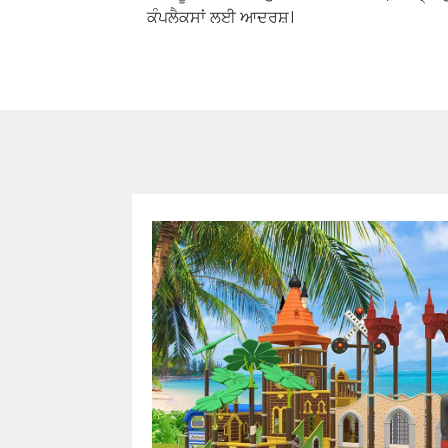
ਕੰਪਲੈਕਸਾਂ ਲਈ ਆਦਰਸ਼।