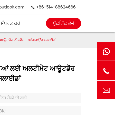
outlook.com
+86-514-88624666
 ਸੰਪਰਕ ਕਰੋ
ਪੁੱਛਗਿੱਛ ਭੇਜੋ
ਆਊਟਡੋਰ ਐਡਵੈਂਚਰ ਪਲੇਗ੍ਰਾਉਂਡ ਸਲਾਈਡਾਂ
ਿਧੀਆਂ ਲਈ ਅਲਟੀਮੇਟ ਆਊਟਡੋਰ
ਸਲਾਈਡਾਂ
ਟਿਸ਼ ਸ਼ੈਲੀ ਦੀ ਲੜੀ
31ਏ