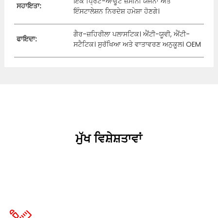
ਇੱਕ ਪ੍ਰਿੰਟ-ਆਊਟ ਜ਼ਮੀਨੀ ਯੋਜਨਾ ਅਤੇ
ਸਹਾਇਤਾ:
ਇੰਸਟਾਲੇਸ਼ਨ ਨਿਰਦੇਸ਼ ਹਮੇਸ਼ਾ ਹੋਣਗੇ।
ਗੈਰ-ਜ਼ਹਿਰੀਲਾ ਪਲਾਸਟਿਕ। ਐਂਟੀ-ਯੂਵੀ, ਐਂਟੀ-
ਫਾਇਦਾ:
ਸਟੈਟਿਕ। ਸੁਰੱਖਿਆ ਅਤੇ ਵਾਤਾਵਰਣ ਅਨੁਕੂਲ। OEM
ਮੁੱਖ ਵਿਸ਼ੇਸ਼ਤਾਵਾਂ