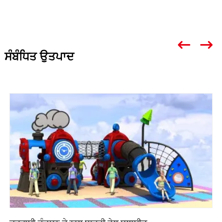
ਸੰਬੰਧਿਤ ਉਤਪਾਦ