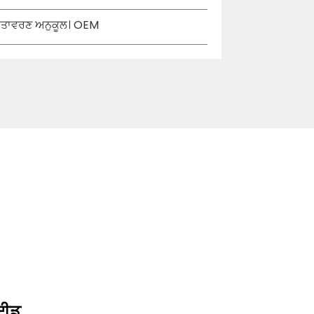
 ਵਾਤਾਵਰਣ ਅਨੁਕੂਲ। OEM
ਾਈਡ