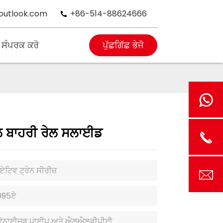
outlook.com
+86-514-88624666
 ਸੰਪਰਕ ਕਰੋ
ਪੁੱਛਗਿੱਛ ਭੇਜੋ
ਾਲ ਬਾਹਰੀ ਰੇਲ ਸਲਾਈਡ
ਏਟਿਵ ਟ੍ਰੇਨ ਸੀਰੀਜ਼
095ਏ
ਵੇਨਾਈਜ਼ਡ ਪਾਈਪ ਅਤੇ ਐਲਐਲਡੀਪੀਈ