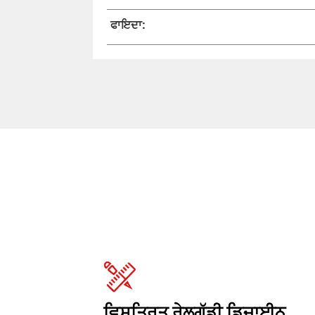
ਫਾਇਦਾ:
ਵਿਸਤ੍ਰਿਤ ਰੇਲਗੱਡੀ ਡਿਜ਼ਾਈਨ