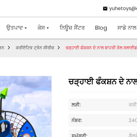
yuhetoys@
ਉਤਪਾਦ
ਕੇਸ
ਨਿਊਜ਼ ਸੈਂਟਰ
Blog
ਸਾਡੇ ਨਾਲ
ਕਰਨ
ਕਰੀਏਟਿਵ ਟ੍ਰੇਨ ਸੀਰੀਜ਼
ਚੜ੍ਹਾਈ ਫੰਕਸ਼ਨ ਦੇ ਨਾਲ ਬਾਹਰੀ ਰੇਲ ਸਲਾਈਡ
ਚੜ੍ਹਾਈ ਫੰਕਸ਼ਨ ਦੇ ਨ
ਲੜੀ:
ਕਰੀ
ਨੰਬਰ:
24
ਸਮੱਗਰੀ:
ਗੈਲ