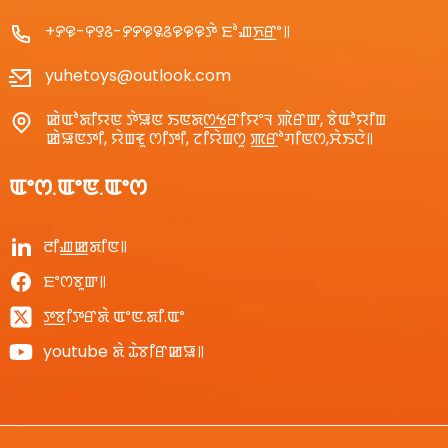
+꯸꯶-꯵꯱꯴-꯸꯸꯶꯲꯴꯶꯶꯶ꯇꯥ ꯐꯣꯉꯈ꯭ꯔꯦ꯫
yuhetoys@outlook.com
ꯀꯥꯑꯣꯗꯤꯌꯟ ꯇꯥꯎꯟ ꯏꯟꯗꯁ꯭ꯠꯔꯤꯌꯦꯜ ꯄꯥꯔꯛ, ꯕꯥꯑꯣꯌꯤꯡ
ꯀꯥꯎꯟꯇꯤ, ꯌꯥꯡꯓꯨ ꯁꯤꯇꯤ, ꯖꯤꯌꯥꯡꯁꯨ ꯄ꯭ꯔꯣꯚꯤꯟꯁ,ꯆꯥꯏꯅꯥ꯫
ꯑꯦꯁ.ꯑꯦꯟ.ꯑꯦꯁ
ꯂꯤꯉ꯭ꯀꯗꯤꯟ꯫
ꯐꯦꯁꯕꯨꯛ꯫
ꯇ꯭ꯕꯤꯇꯔꯗꯥ ꯑꯦꯟ.ꯗꯤ.ꯑꯦ
youtube ꯗꯥ ꯊꯥꯕꯤꯔꯀꯎ꯫