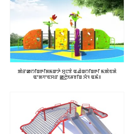
ꯄꯥꯔꯀꯁꯤꯡꯒꯤꯗꯃꯛꯇꯥ ꯆꯨꯅꯕꯥ ꯑꯉꯥꯡꯁꯤꯡꯒꯤ ꯃꯄꯥꯟꯗꯥ
ꯑꯦꯗꯚꯦꯟꯆꯔ ꯀ꯭ꯂꯥꯏꯝꯕꯤꯡ ꯋꯥꯜ ꯑꯃꯥ꯫