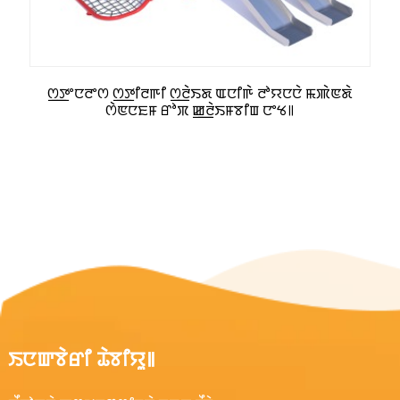
ꯁ꯭ꯇꯦꯅꯂꯦꯁ ꯁ꯭ꯇꯤꯂꯒꯤ ꯁ꯭ꯂꯥꯏꯗ ꯑꯅꯤꯒꯥ ꯂꯣꯌꯅꯅꯥ ꯃꯄꯥꯟꯗꯥ
ꯁꯥꯟꯅꯐꯝ ꯔꯣꯞ ꯀ꯭ꯂꯥꯏꯝꯕꯤꯡ ꯅꯦꯠ꯫
ꯏꯅꯛꯕꯥꯔꯤ ꯊꯥꯕꯤꯌꯨ꯫