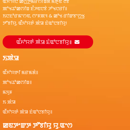
ꯑꯩꯈꯣꯌꯅꯥ ꯀꯁ꯭ꯇꯃꯔꯁꯤꯡꯗꯥ ꯃꯒꯨꯟ ꯂꯩꯕꯥ
ꯄꯣꯠꯊꯣꯀꯁꯤꯡ ꯐꯪꯍꯟꯅꯕꯥ ꯍꯣꯠꯅꯔꯤ꯫
ꯏꯅꯐꯣꯔꯃꯦꯁꯟ, ꯁꯦꯝꯄꯜ & ꯀꯣꯠ ꯔꯤꯛꯕꯦꯁ꯭ꯠ
ꯇꯧꯕꯤꯌꯨ, ꯑꯩꯈꯣꯌꯒꯥ ꯄꯥꯎ ꯐꯥꯑꯣꯅꯕꯤꯌꯨ!
ꯑꯩꯈꯣꯌꯒꯥ ꯄꯥꯎ ꯐꯥꯑꯣꯅꯕꯤꯌꯨ꯫
ꯏꯄꯥꯎ
ꯑꯩꯈꯣꯌꯒꯤ ꯃꯔꯃꯗꯥ꯫
ꯄꯣꯠꯊꯣꯀꯁꯤꯡ꯫
ꯃꯈꯨꯝ
ꯏ ꯄꯥꯎ
ꯑꯩꯈꯣꯌꯒꯥ ꯄꯥꯎ ꯐꯥꯑꯣꯅꯕꯤꯌꯨ꯫
ꯀꯟꯇꯦꯛꯇ ꯇꯧꯕꯤꯌꯨ ꯌꯨ.ꯑꯦꯁ