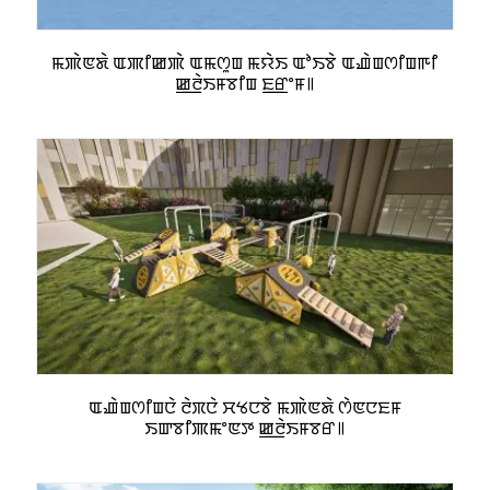
ꯃꯄꯥꯟꯗꯥ ꯑꯄꯤꯀꯄꯥ ꯑꯃꯁꯨꯡ ꯃꯌꯥꯏ ꯑꯣꯏꯕꯥ ꯑꯉꯥꯡꯁꯤꯡꯒꯤ
ꯀ꯭ꯂꯥꯏꯝꯕꯤꯡ ꯐ꯭ꯔꯦꯝ꯫
ꯑꯉꯥꯡꯁꯤꯡꯅꯥ ꯂꯥꯞꯅꯥ ꯆꯠꯅꯕꯥ ꯃꯄꯥꯟꯗꯥ ꯁꯥꯟꯅꯐꯝ
ꯏꯛꯕꯤꯄꯃꯦꯟꯇ ꯀ꯭ꯂꯥꯏꯝꯕꯔ꯫