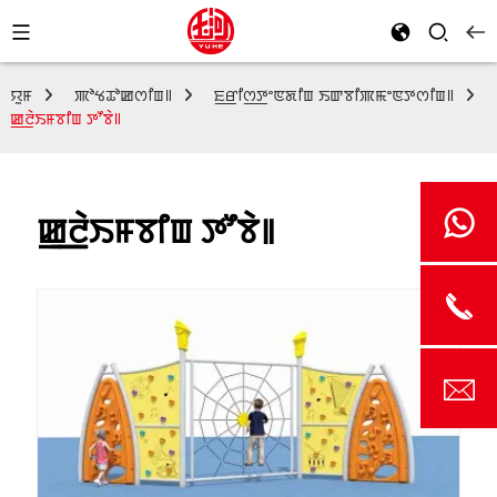
ꯌꯨꯝ
ꯄꯣꯠꯊꯣꯀꯁꯤꯡ꯫
ꯐ꯭ꯔꯤꯁ꯭ꯇꯦꯟꯗꯤꯡ ꯏꯛꯕꯤꯄꯃꯦꯟꯇꯁꯤꯡ꯫
ꯀ꯭ꯂꯥꯏꯝꯕꯤꯡ ꯇꯧꯕꯥ꯫
ꯀ꯭ꯂꯥꯏꯝꯕꯤꯡ ꯇꯧꯕꯥ꯫