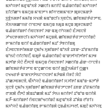
ꯃꯈꯣꯌꯒꯤ ꯃꯔꯨꯑꯣꯏꯕꯥ ꯍꯀꯅꯤ꯫ ꯃꯁꯤꯅꯥ ꯑꯉꯥꯡꯁꯤꯡꯅꯥ ꯃꯈꯣꯌꯒꯤ
ꯐꯤꯖꯤꯀꯦꯜ ꯑꯃꯁꯨꯡ ꯃꯦꯟꯇꯦꯜ ꯗꯤꯚꯦꯂꯄꯃꯦꯟꯇ ꯄꯨꯝꯅꯃꯛꯇꯥ
ꯈ꯭ꯕꯥꯏꯗꯒꯤ ꯃꯃꯤꯡ ꯆꯠꯄꯥ ꯃꯑꯣꯡꯅꯤ꯫ ꯈꯨꯟꯅꯥꯏ, ꯀꯤꯟꯗꯔꯒꯥꯔꯇꯦꯟ,
ꯆꯥꯏꯜꯗꯀꯦꯌꯔ ꯁꯦꯟꯇꯔ ꯑꯃꯁꯨꯡ ꯏꯃꯨꯡ ꯃꯅꯨꯡ ꯄꯨꯝꯅꯃꯛꯅꯥ
ꯑꯉꯥꯡꯁꯤꯡꯒꯤ ꯁꯥꯟꯅꯕꯒꯤ ꯍꯛ ꯑꯗꯨ ꯁꯣꯌꯗꯅꯥ ꯐꯪꯍꯟꯅꯕꯥ
ꯍꯣꯠꯅꯒꯗꯕꯅꯤ꯫ ꯃꯈꯣꯌꯒꯤ ꯃꯅꯨꯡꯗꯥ, ꯀꯤꯟꯗꯔꯒꯥꯔꯇꯦꯅꯁꯤꯡꯅꯥ
ꯒꯦꯃꯁꯤꯡ ꯑꯁꯤ ꯑꯉꯥꯡꯁꯤꯡꯒꯤ ꯃꯊꯧ ꯇꯥꯕꯁꯤꯡꯗꯨ
ꯐꯪꯍꯟꯅꯕꯒꯤꯗꯃꯛ ꯅꯨꯃꯤꯠ ꯈꯨꯗꯤꯡꯒꯤ ꯑꯣꯏꯕꯥ ꯊꯕꯛ-ꯊꯧꯔꯃꯁꯤꯡ
ꯑꯣꯏꯅꯥ ꯁꯤꯖꯤꯟꯅꯩ, ꯑꯗꯨꯒꯥ ꯑꯉꯥꯡꯁꯤꯡꯅꯥ ꯑꯦꯛꯇꯤꯚꯤꯇꯤꯒꯤ ꯃꯇꯝ
ꯃꯇꯤꯛ ꯆꯥꯅꯥ ꯂꯩꯍꯅꯕꯥ ꯑꯃꯁꯨꯡ ꯁꯥꯟꯅꯕꯒꯤ ꯍꯀꯁꯤꯡ ꯉꯥꯛ-ꯁꯦꯅꯕꯥ꯫
ꯀꯤꯟꯗꯔꯒꯥꯔꯇꯦꯟ ꯑꯦꯖꯨꯀꯦꯁꯟ ꯑꯁꯤ ꯄ꯭ꯔꯥꯏꯃꯥꯔꯤ ꯁ꯭ꯀꯨꯜ
ꯅꯠꯠꯔꯒꯥ ꯑꯦꯗꯜꯇꯇꯥꯏꯖꯦꯁꯅꯒꯤ ꯃꯇꯥꯡꯗꯥ ꯌꯥꯝꯅꯥ ꯋꯥꯅꯥ
ꯊꯣꯀꯍꯟꯗꯅꯕꯥ, ꯑꯩꯈꯣꯌꯅꯥ ꯑꯉꯥꯡꯁꯤꯡꯒꯤ ꯆꯍꯤꯒꯤ ꯃꯑꯣꯡ-ꯃꯇꯧꯒꯥ
ꯆꯨꯅꯕꯥ ꯅꯨꯃꯤꯠ ꯈꯨꯗꯤꯡꯒꯤ ꯀꯤꯟꯗꯔꯒꯥꯔꯇꯦꯅꯒꯤ ꯊꯕꯛ ꯊꯧꯔꯃꯁꯤꯡ
ꯂꯦꯞꯄꯥ ꯂꯩꯇꯅꯥ ꯄꯥꯡꯊꯣꯀꯄꯥ ꯃꯊꯧ ꯇꯥꯏ꯫ ꯃꯁꯤꯒꯤ ꯊꯧꯑꯣꯡ ꯑꯁꯤꯗꯥ
ꯃꯍꯩ-ꯃꯁꯤꯡꯒꯤ ꯁꯥꯟꯅꯄꯣꯠꯁꯤꯡꯅꯥ ꯃꯔꯨꯑꯣꯏꯕꯥ ꯊꯧꯗꯥꯡ ꯂꯧꯔꯤ꯫
ꯃꯈꯣꯌꯅꯥ ꯑꯉꯥꯡꯁꯤꯡꯕꯨ ꯒꯦꯃꯁꯤꯡꯗꯥ ꯅꯨꯡꯉꯥꯏꯍꯜꯂꯤ, ꯃꯗꯨꯅꯥ ꯃꯈꯣꯌꯕꯨ