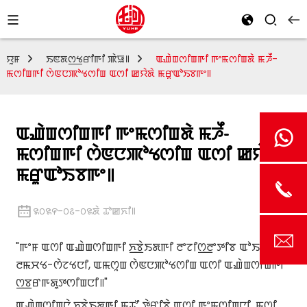
ꯌꯨꯝ
ꯏꯟꯗꯁ꯭ꯠꯔꯤꯒꯤ ꯄꯥꯎ꯫
ꯑꯉꯥꯡꯁꯤꯡꯒꯤ ꯒꯦꯃꯁꯤꯡꯗꯥ ꯃꯍꯩ-
ꯃꯁꯤꯡꯒꯤ ꯁꯥꯟꯅꯄꯣꯠꯁꯤꯡ ꯑꯁꯤ ꯀꯌꯥꯗꯥ ꯃꯔꯨꯑꯣꯏꯕꯒꯦ꯫
ꯑꯉꯥꯡꯁꯤꯡꯒꯤ ꯒꯦꯃꯁꯤꯡꯗꯥ ꯃꯍꯩ-
ꯃꯁꯤꯡꯒꯤ ꯁꯥꯟꯅꯄꯣꯠꯁꯤꯡ ꯑꯁꯤ ꯀꯌꯥꯗꯥ
ꯃꯔꯨꯑꯣꯏꯕꯒꯦ꯫
꯲꯰꯲꯵-꯰꯴-꯰꯲ꯗꯥ ꯊꯣꯀꯈꯤ꯫
"ꯒꯦꯝ ꯑꯁꯤ ꯑꯉꯥꯡꯁꯤꯡꯒꯤ ꯈ꯭ꯕꯥꯏꯗꯒꯤ ꯂꯦꯖꯤꯁ꯭ꯂꯦꯇꯤꯕ ꯑꯣꯏꯕꯥ
ꯂꯃꯆꯠ-ꯁꯥꯖꯠꯅꯤ, ꯑꯃꯁꯨꯡ ꯁꯥꯟꯅꯄꯣꯠꯁꯤꯡ ꯑꯁꯤ ꯑꯉꯥꯡꯁꯤꯡꯒꯤ
ꯁ꯭ꯕꯔꯒꯗꯨꯇꯁꯤꯡꯅꯤ꯫"
ꯑꯉꯥꯡꯁꯤꯡꯅꯥ ꯈ꯭ꯕꯥꯏꯗꯒꯤ ꯃꯊꯧ ꯇꯥꯔꯤꯕꯥ ꯑꯁꯤ ꯒꯦꯃꯁꯤꯡꯅꯤ, ꯃꯁꯤ