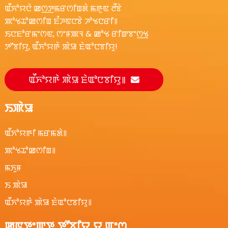
ꯑꯩꯈꯣꯌꯅꯥ ꯀꯁ꯭ꯇꯃꯔꯁꯤꯡꯗꯥ ꯃꯒꯨꯟ ꯂꯩꯕꯥ
ꯄꯣꯠꯊꯣꯀꯁꯤꯡ ꯐꯪꯍꯟꯅꯕꯥ ꯍꯣꯠꯅꯔꯤ꯫
ꯏꯅꯐꯣꯔꯃꯦꯁꯟ, ꯁꯦꯝꯄꯜ & ꯀꯣꯠ ꯔꯤꯛꯕꯦꯁ꯭ꯠ
ꯇꯧꯕꯤꯌꯨ, ꯑꯩꯈꯣꯌꯒꯥ ꯄꯥꯎ ꯐꯥꯑꯣꯅꯕꯤꯌꯨ!
ꯑꯩꯈꯣꯌꯒꯥ ꯄꯥꯎ ꯐꯥꯑꯣꯅꯕꯤꯌꯨ꯫
ꯏꯄꯥꯎ
ꯑꯩꯈꯣꯌꯒꯤ ꯃꯔꯃꯗꯥ꯫
ꯄꯣꯠꯊꯣꯀꯁꯤꯡ꯫
ꯃꯈꯨꯝ
ꯏ ꯄꯥꯎ
ꯑꯩꯈꯣꯌꯒꯥ ꯄꯥꯎ ꯐꯥꯑꯣꯅꯕꯤꯌꯨ꯫
ꯀꯟꯇꯦꯛꯇ ꯇꯧꯕꯤꯌꯨ ꯌꯨ.ꯑꯦꯁ