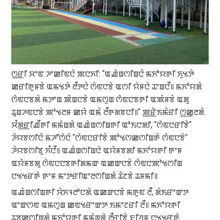
ꯁ꯭ꯔꯤ ꯆꯦꯟ ꯍꯦꯀꯤꯟꯅꯥ ꯄꯅꯈꯤ: "ꯑꯉꯥꯡꯁꯤꯡꯅꯥ ꯃꯈꯣꯌꯒꯤ ꯈꯨꯠꯇꯥ
ꯀꯔꯤꯒꯨꯝꯕꯥ ꯑꯃꯠꯇꯥ ꯂꯩꯇꯅꯥ ꯁꯥꯟꯅꯕꯥ ꯑꯁꯤ ꯌꯥꯝꯅꯥ ꯊꯦꯡꯅꯩ꯫ ꯃꯈꯣꯌꯗꯥ
ꯁꯥꯟꯅꯕꯗꯥ ꯃꯇꯦꯡ ꯄꯥꯡꯅꯕꯥ ꯑꯃꯁꯨꯡ ꯁꯥꯟꯅꯕꯒꯤ ꯑꯄꯥꯝꯕꯥ ꯑꯗꯨ
ꯊꯨꯡꯍꯟꯅꯕꯥ ꯄꯣꯠꯂꯝ ꯀꯌꯥ ꯑꯃꯥ ꯂꯩꯒꯗꯕꯅꯤ꯫" ꯄ꯭ꯔꯥꯏꯃꯥꯔꯤ ꯁ꯭ꯀꯨꯂꯗꯥ
ꯆꯪꯗ꯭ꯔꯤꯉꯩꯒꯤ ꯃꯃꯥꯡꯗꯥ ꯑꯉꯥꯡꯁꯤꯡꯒꯤ ꯑꯣꯏꯅꯗꯤ, "ꯁꯥꯟꯅꯔꯤꯕꯥ"
ꯍꯥꯌꯕꯁꯤꯅꯥ ꯃꯍꯧꯁꯥꯅꯥ "ꯁꯥꯟꯅꯔꯤꯕꯥ ꯄꯣꯠꯁꯀꯁꯤꯡꯒꯥ ꯁꯥꯟꯅꯕꯥ"
ꯍꯥꯌꯕꯁꯤꯕꯨ ꯈꯪꯅꯩ꯫ ꯑꯉꯥꯡꯁꯤꯡꯅꯥ ꯑꯌꯥꯝꯕꯗꯤ ꯃꯈꯣꯌꯒꯤ ꯒꯦꯝ
ꯑꯌꯥꯝꯕꯗꯨ ꯁꯥꯟꯅꯅꯕꯒꯤꯗꯃꯛ ꯑꯀꯛꯅꯕꯥ ꯁꯥꯟꯅꯄꯣꯠꯁꯤꯡ
ꯅꯠꯠꯔꯒꯥ ꯒꯦꯝ ꯃꯦꯇꯔꯤꯑꯦꯂꯁꯤꯡꯗꯥ ꯊꯥꯖꯕꯥ ꯊꯝꯃꯤ꯫
ꯑꯉꯥꯡꯁꯤꯡꯒꯤ ꯋꯥꯈꯜꯂꯣꯅꯗꯥ ꯑꯀꯛꯅꯕꯥ ꯃꯒꯨꯟ ꯂꯩ, ꯗꯥꯏꯔꯦꯛꯇ
ꯑꯦꯛꯁꯟ ꯑꯃꯁꯨꯡ ꯀꯟꯠꯔꯦꯛꯇ ꯏꯃꯦꯖꯔꯤ ꯂꯩ꯫ ꯃꯈꯣꯌꯒꯤ
ꯊꯕꯀꯁꯤꯡꯗꯥ ꯃꯈꯣꯌꯒꯤ ꯃꯃꯥꯡꯗꯥ ꯂꯩꯔꯤꯕꯥ ꯐꯤꯚꯝ ꯅꯠꯠꯔꯒꯥ