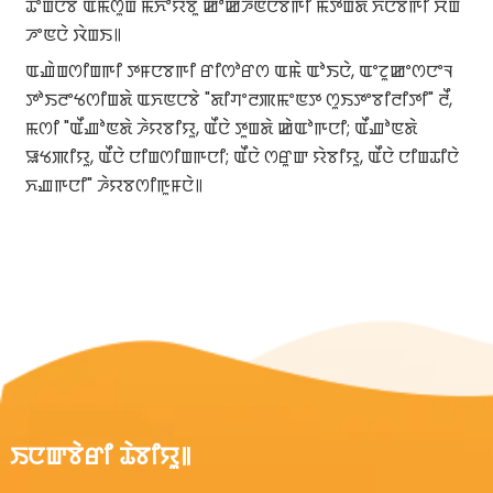
ꯊꯦꯡꯅꯕꯥ ꯑꯃꯁꯨꯡ ꯃꯈꯣꯌꯕꯨ ꯀꯣꯀꯍꯟꯅꯕꯒꯤ ꯃꯇꯥꯡꯗꯥ ꯈꯅꯕꯒꯤ ꯆꯥꯡ
ꯍꯦꯟꯅꯥ ꯋꯥꯡꯏ꯫
ꯑꯉꯥꯡꯁꯤꯡꯒꯤ ꯇꯝꯅꯕꯒꯤ ꯔꯤꯁꯣꯔꯁ ꯑꯃꯥ ꯑꯣꯏꯅꯥ, ꯑꯦꯖꯨꯀꯦꯁꯅꯦꯜ
ꯇꯣꯏꯂꯦꯠꯁꯤꯡꯗꯥ ꯑꯈꯟꯅꯕꯥ "ꯗꯤꯚꯦꯂꯄꯃꯦꯟꯇ ꯁꯨꯏꯇꯦꯕꯤꯂꯤꯇꯤ" ꯂꯩ,
ꯃꯁꯤ "ꯑꯩꯉꯣꯟꯗꯥ ꯍꯥꯌꯕꯤꯌꯨ, ꯑꯩꯅꯥ ꯇꯨꯡꯗꯥ ꯀꯥꯑꯣꯒꯅꯤ; ꯑꯩꯉꯣꯟꯗꯥ
ꯎꯠꯄꯤꯌꯨ, ꯑꯩꯅꯥ ꯅꯤꯡꯁꯤꯡꯒꯅꯤ; ꯑꯩꯅꯥ ꯁꯔꯨꯛ ꯌꯥꯕꯤꯌꯨ, ꯑꯩꯅꯥ ꯅꯤꯡꯊꯤꯅꯥ
ꯈꯉꯒꯅꯤ" ꯍꯥꯌꯕꯁꯤꯒꯨꯝꯅꯥ꯫
ꯏꯅꯛꯕꯥꯔꯤ ꯊꯥꯕꯤꯌꯨ꯫