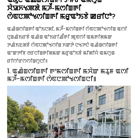
ꯆꯥꯎꯈꯠꯄꯗꯥ ꯃꯍꯩ-ꯃꯁꯤꯡꯒꯤ
ꯁꯥꯟꯅꯄꯣꯠꯁꯤꯡꯒꯤ ꯃꯔꯨꯑꯣꯏꯕꯥ ꯀꯔꯤꯅꯣ?
ꯑꯉꯥꯡꯁꯤꯡꯒꯤ ꯑꯣꯏꯅꯗꯤ, ꯃꯍꯩ-ꯃꯁꯤꯡꯒꯤ ꯁꯥꯟꯅꯄꯣꯠꯁꯤꯡ ꯑꯁꯤ
ꯅꯨꯡꯉꯥꯏꯔꯕꯥ ꯑꯉꯥꯡ ꯑꯣꯏꯔꯤꯉꯩꯒꯤ ꯄꯨꯟꯁꯤ ꯑꯃꯒꯤꯗꯃꯛ
ꯇꯉꯥꯏꯐꯗꯕꯥ ꯁꯥꯟꯅꯄꯣꯠꯁꯤꯡ ꯈꯛꯇꯥ ꯅꯠꯇꯅꯥ ꯑꯉꯥꯡꯁꯤꯡꯒꯤ
ꯑꯦꯛꯇꯤꯕ ꯂꯔꯅꯤꯡꯒꯤꯗꯃꯛ ꯃꯔꯨꯑꯣꯏꯕꯥ ꯃꯤꯗꯤꯌꯥ ꯑꯃꯁꯨꯡ
ꯔꯤꯁꯣꯔꯁꯁꯤꯡꯁꯨꯅꯤ꯫
1. ꯑꯉꯥꯡꯁꯤꯡꯒꯤ ꯒꯦꯃꯁꯤꯡꯒꯤ ꯃꯆꯥꯛ ꯃꯊꯨꯝ ꯑꯁꯤ
ꯃꯍꯩ-ꯃꯁꯤꯡꯒꯤ ꯁꯥꯟꯅꯄꯣꯠꯁꯤꯡꯅꯤ꯫