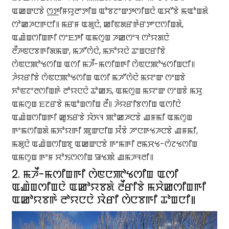
ꯑꯀꯛꯅꯕꯥ ꯁ꯭ꯇꯤꯝꯌꯨꯂꯦꯇꯤꯡ ꯑꯣꯕꯖꯦꯛꯇꯁꯤꯡꯅꯥ ꯑꯆꯧꯕꯥ ꯃꯑꯣꯡꯗꯥ
ꯁꯣꯀꯍꯅꯒꯅꯤ꯫ ꯃꯔꯝ ꯑꯗꯨꯅꯥ, ꯀꯤꯟꯗꯔꯒꯥꯔꯇꯦꯅꯁꯤꯡꯗꯥ,
ꯑꯉꯥꯡꯁꯤꯡꯒꯤ ꯁꯦꯐꯇꯤ ꯑꯃꯁꯨꯡ ꯍꯀꯁꯦꯜ ꯁꯣꯌꯗꯅꯥ
ꯂꯩꯍꯟꯅꯕꯒꯤꯗꯃꯛ, ꯃꯍꯧꯁꯥꯅꯥ, ꯃꯈꯣꯌꯅꯥ ꯊꯦꯡꯅꯔꯤꯕꯥ
ꯁꯥꯟꯅꯄꯣꯠꯁꯤꯡ ꯑꯁꯤ ꯃꯍꯩ-ꯃꯁꯤꯡꯒꯤ ꯁꯥꯟꯅꯄꯣꯠꯁꯤꯡꯅꯤ꯫
ꯍꯥꯌꯔꯤꯕꯥ ꯁꯥꯟꯅꯄꯣꯠꯁꯤꯡ ꯑꯁꯤ ꯃꯍꯧꯁꯥꯅꯥ ꯃꯌꯦꯛ ꯁꯦꯡꯕꯥ
ꯈꯣꯟꯖꯦꯂꯁꯤꯡꯒꯥ ꯂꯣꯌꯅꯅꯥ ꯊꯣꯀꯏ, ꯑꯃꯁꯨꯡ ꯃꯌꯦꯛ ꯁꯦꯡꯕꯥ ꯃꯆꯨ
ꯑꯃꯁꯨꯡ ꯐꯖꯔꯕꯥ ꯃꯑꯣꯡꯁꯤꯡ ꯂꯩ꯫ ꯍꯥꯌꯔꯤꯕꯁꯤꯡ ꯑꯁꯤꯅꯥ
ꯑꯉꯥꯡꯁꯤꯡꯒꯤ ꯀꯨꯏꯔꯕꯥ ꯋꯥꯈꯜ ꯄꯣꯀꯍꯅꯕꯥ ꯉꯝꯃꯤ ꯑꯃꯁꯨꯡ
ꯒꯦꯃꯁꯤꯡꯗꯥ ꯃꯈꯣꯌꯒꯤ ꯄꯨꯛꯅꯤꯡ ꯆꯪꯕꯥ ꯍꯦꯅꯒꯠꯍꯅꯕꯥ ꯉꯝꯃꯤ,
ꯃꯗꯨꯅꯥ ꯑꯉꯥꯡꯁꯤꯡꯕꯨ ꯑꯀꯛꯅꯕꯥ ꯒꯦꯃꯒꯤ ꯂꯃꯆꯠ-ꯁꯥꯖꯠꯁꯤꯡ
ꯑꯃꯁꯨꯡ ꯒꯦꯝ ꯆꯣꯏꯁꯁꯤꯡ ꯎꯠꯄꯥ ꯉꯃꯍꯜꯂꯤ꯫
2. ꯃꯍꯩ-ꯃꯁꯤꯡꯒꯤ ꯁꯥꯟꯅꯄꯣꯠꯁꯤꯡ ꯑꯁꯤ
ꯑꯉꯥꯡꯁꯤꯡꯅꯥ ꯑꯀꯣꯌꯕꯗꯥ ꯂꯩꯔꯤꯕꯥ ꯃꯆꯥꯀꯁꯤꯡꯒꯤ
ꯑꯀꯣꯌꯕꯒꯥ ꯂꯣꯌꯅꯅꯥ ꯋꯥꯔꯤ ꯁꯥꯅꯕꯒꯤ ꯊꯣꯡꯅꯤ꯫