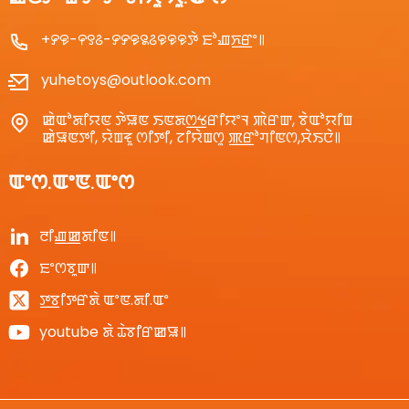
+꯸꯶-꯵꯱꯴-꯸꯸꯶꯲꯴꯶꯶꯶ꯇꯥ ꯐꯣꯉꯈ꯭ꯔꯦ꯫
yuhetoys@outlook.com
ꯀꯥꯑꯣꯗꯤꯌꯟ ꯇꯥꯎꯟ ꯏꯟꯗꯁ꯭ꯠꯔꯤꯌꯦꯜ ꯄꯥꯔꯛ, ꯕꯥꯑꯣꯌꯤꯡ
ꯀꯥꯎꯟꯇꯤ, ꯌꯥꯡꯓꯨ ꯁꯤꯇꯤ, ꯖꯤꯌꯥꯡꯁꯨ ꯄ꯭ꯔꯣꯚꯤꯟꯁ,ꯆꯥꯏꯅꯥ꯫
ꯑꯦꯁ.ꯑꯦꯟ.ꯑꯦꯁ
ꯂꯤꯉ꯭ꯀꯗꯤꯟ꯫
ꯐꯦꯁꯕꯨꯛ꯫
ꯇ꯭ꯕꯤꯇꯔꯗꯥ ꯑꯦꯟ.ꯗꯤ.ꯑꯦ
youtube ꯗꯥ ꯊꯥꯕꯤꯔꯀꯎ꯫