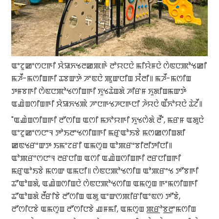
ꯑꯦꯖꯨꯀꯦꯁꯅꯒꯤ ꯆꯥꯎꯈꯠꯂꯀꯄꯒꯥ ꯂꯣꯌꯅꯅꯥ ꯃꯤꯌꯥꯝꯅꯥ ꯁꯥꯟꯅꯄꯣꯠꯀꯤ
ꯃꯍꯩ-ꯃꯁꯤꯡꯒꯤ ꯊꯕꯛꯇꯥ ꯍꯦꯟꯅꯥ ꯄꯨꯛꯅꯤꯡ ꯆꯪꯂꯤ꯫ ꯃꯍꯩ-ꯃꯁꯤꯡ
ꯇꯝꯕꯒꯤ ꯁꯥꯟꯅꯄꯣꯠꯁꯤꯡꯒꯤ ꯈꯨꯠꯊꯥꯡꯗꯥ ꯍꯤꯔꯝ ꯈꯨꯗꯤꯡꯃꯛꯇꯥ
ꯑꯉꯥꯡꯁꯤꯡꯒꯤ ꯆꯥꯎꯈꯠꯄꯥ ꯍꯦꯅꯒꯠꯍꯅꯒꯅꯤ ꯍꯥꯌꯅꯥ ꯑꯩꯈꯣꯌꯅꯥ ꯊꯥꯖꯩ꯫
"ꯑꯉꯥꯡꯁꯤꯡꯒꯤ ꯂꯧꯁꯤꯡ ꯑꯁꯤ ꯃꯈꯣꯌꯒꯤ ꯈꯨꯠꯁꯥꯗꯥ ꯂꯩ", ꯃꯔꯝ ꯑꯗꯨꯅꯥ
ꯑꯦꯖꯨꯀꯦꯁꯅꯦꯜ ꯇꯣꯏꯂꯦꯠꯁꯤꯡꯒꯤ ꯃꯔꯨꯑꯣꯏꯕꯥ ꯃꯁꯀꯁꯤꯡꯗꯤ
ꯀꯟꯠꯔꯦꯛꯇ ꯏꯃꯦꯖꯔꯤ ꯑꯃꯁꯨꯡ ꯑꯣꯄꯔꯦꯕꯤꯂꯤꯇꯤꯅꯤ꯫
ꯑꯣꯄꯔꯦꯁꯅꯦꯜ ꯂꯔꯅꯤꯡ ꯑꯁꯤ ꯑꯉꯥꯡꯁꯤꯡꯒꯤ ꯂꯔꯅꯤꯡꯒꯤ
ꯃꯔꯨꯑꯣꯏꯕꯥ ꯃꯁꯛ ꯑꯃꯅꯤ꯫ ꯁꯥꯟꯅꯄꯣꯠꯁꯤꯡ ꯑꯣꯄꯔꯦꯠ ꯇꯧꯕꯒꯤ
ꯊꯧꯑꯣꯡꯗꯥ, ꯑꯉꯥꯡꯁꯤꯡꯅꯥ ꯁꯥꯟꯅꯄꯣꯠꯁꯤꯡ ꯑꯃꯁꯨꯡ ꯒꯦꯃꯁꯤꯡꯒꯤ
ꯊꯧꯑꯣꯡꯗꯥ ꯂꯩꯔꯤꯕꯥ ꯂꯧꯁꯤꯡ ꯑꯗꯨ ꯑꯦꯛꯁꯄꯤꯔꯤꯑꯦꯟꯁ ꯇꯧꯕꯥ,
ꯂꯧꯁꯤꯅꯕꯥ ꯑꯃꯁꯨꯡ ꯂꯧꯁꯤꯅꯕꯥ ꯉꯝꯃꯤ, ꯑꯃꯁꯨꯡ ꯄ꯭ꯔꯣꯕ꯭ꯂꯦꯃꯁꯤꯡ