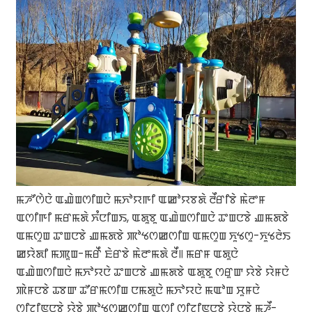
ꯃꯍꯧꯁꯥꯅꯥ ꯑꯉꯥꯡꯁꯤꯡꯅꯥ ꯃꯈꯣꯌꯒꯤ ꯑꯀꯣꯌꯕꯗꯥ ꯂꯩꯔꯤꯕꯥ ꯃꯥꯂꯦꯝ
ꯑꯁꯤꯒꯤ ꯃꯔꯃꯗꯥ ꯈꯪꯅꯤꯡꯏ, ꯑꯗꯨꯕꯨ ꯑꯉꯥꯡꯁꯤꯡꯅꯥ ꯊꯦꯡꯅꯕꯥ ꯉꯃꯗꯕꯥ
ꯑꯃꯁꯨꯡ ꯊꯦꯡꯅꯕꯥ ꯉꯃꯗꯕꯥ ꯄꯣꯠꯁꯀꯁꯤꯡ ꯑꯃꯁꯨꯡ ꯈꯨꯠꯁꯨ-ꯈꯨꯠꯂꯥꯏ
ꯀꯌꯥꯗꯤ ꯃꯄꯨꯡ-ꯃꯔꯩ ꯐꯥꯔꯕꯥ ꯃꯥꯂꯦꯃꯗꯥ ꯂꯩ꯫ ꯃꯔꯝ ꯑꯗꯨꯅꯥ
ꯑꯉꯥꯡꯁꯤꯡꯅꯥ ꯃꯈꯣꯌꯅꯥ ꯊꯦꯡꯅꯕꯥ ꯉꯃꯗꯕꯥ ꯑꯗꯨꯕꯨ ꯁꯔꯨꯛ ꯌꯥꯕꯥ ꯌꯥꯝꯅꯥ
ꯄꯥꯝꯅꯕꯥ ꯊꯕꯛ ꯊꯧꯔꯃꯁꯤꯡ ꯅꯃꯗꯨꯅꯥ ꯃꯈꯣꯌꯅꯥ ꯃꯑꯣꯡ ꯆꯨꯝꯅꯥ
ꯁꯤꯖꯤꯟꯅꯕꯥ ꯌꯥꯕꯥ ꯄꯣꯠꯁꯀꯁꯤꯡ ꯑꯁꯤ ꯁꯤꯖꯤꯟꯅꯕꯥ ꯌꯥꯅꯕꯥ ꯃꯍꯩ-