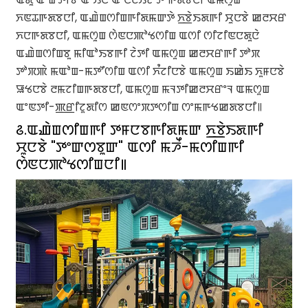
ꯈꯟꯊꯒꯗꯕꯅꯤ, ꯑꯉꯥꯡꯁꯤꯡꯒꯤꯗꯃꯛꯇꯥ ꯈ꯭ꯕꯥꯏꯗꯒꯤ ꯆꯨꯅꯕꯥ ꯀꯂꯆꯔ
ꯈꯅꯒꯗꯕꯅꯤ, ꯑꯃꯁꯨꯡ ꯁꯥꯟꯅꯄꯣꯠꯁꯤꯡ ꯑꯁꯤ ꯁꯤꯖꯤꯟꯅꯗꯨꯅꯥ
ꯑꯉꯥꯡꯁꯤꯡꯕꯨ ꯃꯤꯑꯣꯏꯕꯒꯤ ꯖꯥꯇꯤ ꯑꯃꯁꯨꯡ ꯀꯂꯆꯔꯒꯤ ꯇꯣꯞ
ꯇꯣꯞꯄꯥ ꯃꯑꯣꯡ-ꯃꯇꯧꯁꯤꯡ ꯑꯁꯤ ꯈꯪꯖꯤꯅꯕꯥ ꯑꯃꯁꯨꯡ ꯏꯀꯥꯏ ꯈꯨꯝꯅꯕꯥ
ꯎꯠꯅꯕꯥ ꯂꯃꯖꯤꯡꯒꯗꯕꯅꯤ, ꯑꯃꯁꯨꯡ ꯃꯜꯇꯤꯀꯂꯆꯔꯦꯜ ꯑꯃꯁꯨꯡ
ꯑꯦꯟꯇꯤ-ꯄ꯭ꯔꯤꯖꯨꯗꯤꯁ ꯀꯟꯁꯦꯞꯇꯁꯤꯡ ꯁꯦꯃꯒꯠꯀꯗꯕꯅꯤ꯫
꯴.ꯑꯉꯥꯡꯁꯤꯡꯒꯤ ꯇꯝꯅꯕꯒꯤꯗꯃꯛ ꯈ꯭ꯕꯥꯏꯗꯒꯤ
ꯆꯨꯅꯕꯥ "ꯇꯦꯛꯁꯕꯨꯛ" ꯑꯁꯤ ꯃꯍꯩ-ꯃꯁꯤꯡꯒꯤ
ꯁꯥꯟꯅꯄꯣꯠꯁꯤꯡꯅꯤ꯫