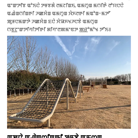
ꯑꯦꯛꯇꯤꯕ ꯑꯣꯏꯅꯥ ꯇꯝꯕꯗꯥ ꯂꯃꯖꯤꯡꯏ, ꯑꯃꯁꯨꯡ ꯃꯁꯤꯒꯥ ꯂꯣꯌꯅꯅꯥ
ꯑꯉꯥꯡꯁꯤꯡꯒꯤ ꯍꯀꯆꯥꯡ ꯑꯃꯁꯨꯡ ꯋꯥꯈꯂꯒꯤ ꯃꯑꯣꯡ-ꯃꯇꯧ
ꯄꯨꯝꯅꯃꯛꯇꯥ ꯍꯀꯆꯥꯡ ꯐꯅꯥ ꯆꯥꯎꯈꯠꯍꯅꯕꯥ ꯑꯃꯁꯨꯡ
ꯁꯕ꯭ꯖꯦꯛꯇꯤꯚꯤꯇꯤꯒꯤ ꯗꯤꯚꯦꯂꯄꯃꯦꯟꯇ ꯄ꯭ꯔꯣꯃꯣꯠ ꯇꯧꯏ꯫
ꯑꯗꯨꯅꯥ ꯑꯉꯥꯡꯁꯤꯡꯒꯤ ꯇꯝꯕꯥ ꯑꯃꯁꯨꯡ