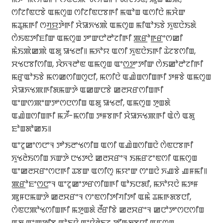
ꯁꯤꯖꯤꯟꯅꯕꯥ ꯑꯃꯁꯨꯡ ꯁꯤꯖꯤꯟꯅꯕꯒꯤ ꯃꯑꯣꯡ ꯑꯁꯤꯅꯥ ꯃꯆꯥꯛ
ꯃꯊꯨꯃꯒꯤ ꯁꯚ꯭ꯌꯇꯥꯒꯤ ꯆꯥꯎꯈꯠꯄꯥ ꯑꯃꯁꯨꯡ ꯃꯤꯑꯣꯏꯕꯥ ꯈꯨꯟꯅꯥꯏꯗꯥ
ꯁꯥꯏꯟꯇꯤꯐꯤꯛ ꯑꯃꯁꯨꯡ ꯇꯦꯛꯅꯣꯂꯣꯖꯤꯒꯤ ꯄ꯭ꯔꯣꯒ꯭ꯔꯦꯁꯀꯤ
ꯃꯥꯏꯄꯥꯀꯄꯥ ꯑꯗꯨ ꯎꯠꯂꯤ꯫ ꯃꯈꯣꯌ ꯑꯁꯤ ꯈꯨꯟꯅꯥꯏꯒꯤ ꯊꯥꯖꯕꯁꯤꯡ,
ꯆꯠꯅꯕꯤꯁꯤꯡ, ꯋꯥꯈꯜꯂꯣꯟ ꯑꯃꯁꯨꯡ ꯑꯦꯁ꯭ꯇꯦꯇꯤꯛ ꯁꯥꯏꯀꯣꯂꯣꯖꯤꯒꯤ
ꯃꯔꯨꯑꯣꯏꯕꯥ ꯃꯁꯀꯁꯤꯡꯁꯨꯅꯤ, ꯃꯁꯤꯅꯥ ꯑꯉꯥꯡꯁꯤꯡꯒꯤ ꯇꯝꯕꯥ ꯑꯃꯁꯨꯡ
ꯆꯥꯎꯈꯠꯄꯒꯤꯗꯃꯛꯇꯥ ꯑꯀꯛꯅꯕꯥ ꯀꯂꯆꯔꯁꯤꯡꯒꯤ
ꯑꯦꯛꯁꯄꯦꯛꯇꯦꯁꯅꯁꯤꯡ ꯑꯗꯨ ꯎꯠꯂꯤ, ꯑꯃꯁꯨꯡ ꯇꯨꯡꯗꯥ
ꯑꯉꯥꯡꯁꯤꯡꯒꯤ ꯃꯍꯩ-ꯃꯁꯤꯡ ꯇꯝꯕꯒꯤ ꯆꯥꯎꯈꯠꯄꯒꯤ ꯑꯥꯁꯥ ꯑꯗꯨ
ꯐꯣꯡꯗꯣꯀꯏ꯫
ꯑꯦꯖꯨꯀꯦꯁꯅꯦꯜ ꯇꯣꯏꯂꯦꯠꯁꯤꯡ ꯑꯁꯤ ꯑꯉꯥꯡꯁꯤꯡꯅꯥ ꯁꯥꯟꯅꯕꯒꯤ
ꯈꯨꯠꯂꯥꯏꯁꯤꯡ ꯈꯛꯇꯥ ꯅꯠꯇꯅꯥ ꯀꯂꯆꯔꯦꯜ ꯏꯃꯔꯖꯦꯟꯁꯤ ꯑꯃꯁꯨꯡ
ꯑꯦꯀꯂꯆꯔꯦꯁꯅꯒꯤ ꯊꯕꯛ ꯑꯁꯤꯁꯨ ꯃꯌꯦꯛ ꯁꯦꯡꯅꯥ ꯈꯉꯕꯥ ꯉꯝꯃꯤ꯫
ꯄ꯭ꯔꯣꯐꯦꯁ꯭ꯅꯦꯜ ꯑꯦꯖꯨꯀꯦꯇꯔꯁꯤꯡꯒꯤ ꯑꯣꯏꯅꯗꯤ, ꯃꯈꯣꯌꯅꯥ ꯃꯇꯝ
ꯄꯨꯝꯅꯃꯛꯇꯥ ꯀꯂꯆꯔꯦꯜ ꯁꯦꯟꯁꯤꯇꯤꯚꯤꯇꯤ ꯑꯃꯥ ꯊꯃꯒꯗꯕꯅꯤ,
ꯁꯥꯟꯅꯄꯣꯠꯁꯤꯡꯒꯤ ꯃꯇꯨꯡꯗꯥ ꯂꯩꯔꯤꯕꯥ ꯀꯂꯆꯔꯦꯜ ꯀꯅꯣꯇꯦꯁꯅꯁꯤꯡ
ꯑꯗꯨ ꯑꯦꯛꯇꯤꯕ ꯑꯣꯏꯅꯥ ꯑꯦꯅꯥꯂꯥꯏꯖ ꯇꯧꯒꯗꯕꯅꯤ ꯑꯃꯁꯨꯡ