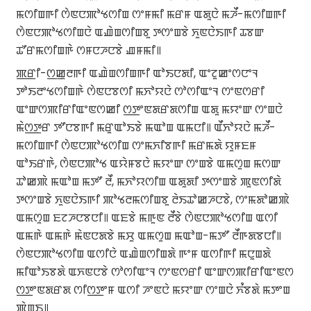
ꯃꯁꯤꯡꯒꯤ ꯁꯥꯟꯅꯄꯣꯠꯁꯤꯡ ꯁꯦꯝꯃꯤ ꯃꯔꯝ ꯑꯗꯨꯅꯥ ꯃꯍꯩ-ꯃꯁꯤꯡꯒꯤ
ꯁꯥꯟꯅꯄꯣꯠꯁꯤꯡꯅꯥ ꯑꯉꯥꯡꯁꯤꯡꯕꯨ ꯇꯁꯦꯡꯕꯥ ꯈꯨꯟꯅꯥꯏꯒꯤ ꯊꯕꯛ
ꯊꯧꯔꯃꯁꯤꯡꯒꯥ ꯁꯝꯅꯍꯅꯕꯥ ꯉꯝꯃꯤ꯫
ꯄ꯭ꯔꯤ-ꯁ꯭ꯀꯨꯂꯒꯤ ꯑꯉꯥꯡꯁꯤꯡꯒꯤ ꯑꯣꯏꯅꯗꯤ, ꯑꯦꯖꯨꯀꯦꯁꯅꯦꯜ
ꯇꯣꯏꯂꯦꯠꯁꯤꯡꯒꯥ ꯁꯥꯟꯅꯕꯁꯤ ꯃꯈꯣꯌꯅꯥ ꯁꯣꯁꯤꯑꯦꯜ ꯁꯦꯟꯁꯔꯤ
ꯑꯦꯛꯁꯄꯤꯔꯤꯑꯦꯟꯁꯀꯤ ꯁ꯭ꯇꯦꯟꯗꯔꯗꯁꯤꯡ ꯑꯗꯨ ꯃꯌꯦꯛ ꯁꯦꯡꯅꯥ
ꯃꯥꯁ꯭ꯇꯔ ꯇꯧꯅꯕꯒꯤ ꯃꯔꯨꯑꯣꯏꯕꯥ ꯃꯑꯣꯡ ꯑꯃꯅꯤ꯫ ꯑꯩꯈꯣꯌꯅꯥ ꯃꯍꯩ-
ꯃꯁꯤꯡꯒꯤ ꯁꯥꯟꯅꯄꯣꯠꯁꯤꯡ ꯁꯦꯃꯈꯤꯕꯒꯤ ꯃꯔꯃꯗꯥ ꯌꯨꯝꯐꯝ
ꯑꯣꯏꯔꯒꯥ, ꯁꯥꯟꯅꯄꯣꯠ ꯑꯌꯥꯝꯕꯅꯥ ꯃꯌꯦꯛ ꯁꯦꯡꯕꯥ ꯑꯃꯁꯨꯡ ꯃꯁꯛ
ꯊꯣꯀꯄꯥ ꯃꯑꯣꯡ ꯃꯇꯧ ꯂꯩ, ꯃꯈꯣꯌꯁꯤꯡ ꯑꯗꯨꯗꯤ ꯇꯁꯦꯡꯕꯥ ꯄꯨꯟꯁꯤꯗꯥ
ꯇꯁꯦꯡꯕꯥ ꯈꯨꯟꯅꯥꯏꯒꯤ ꯄꯣꯠꯂꯃꯁꯤꯡꯕꯨ ꯂꯥꯏꯊꯣꯀꯍꯅꯕꯥ, ꯁꯦꯃꯗꯣꯀꯄꯥ
ꯑꯃꯁꯨꯡ ꯐꯖꯍꯅꯕꯅꯤ꯫ ꯑꯐꯕꯥ ꯃꯒꯨꯟ ꯂꯩꯕꯥ ꯁꯥꯟꯅꯄꯣꯠꯁꯤꯡ ꯑꯁꯤ
ꯑꯃꯒꯥ ꯑꯃꯒꯥ ꯃꯥꯟꯅꯗꯕꯥ ꯃꯆꯨ ꯑꯃꯁꯨꯡ ꯃꯑꯣꯡ-ꯃꯇꯧ ꯂꯩꯒꯗꯕꯅꯤ꯫
ꯁꯥꯟꯅꯄꯣꯠꯁꯤꯡ ꯑꯁꯤꯅꯥ ꯑꯉꯥꯡꯁꯤꯡꯗꯥ ꯒꯦꯝ ꯑꯁꯤꯒꯤ ꯃꯅꯨꯡꯗꯥ
ꯃꯤꯑꯣꯏꯕꯗꯥ ꯑꯈꯟꯅꯕꯥ ꯁꯣꯁꯤꯑꯦꯜ ꯁꯦꯟꯁꯔꯤ ꯑꯦꯛꯁꯄꯤꯔꯤꯑꯦꯟꯁ
ꯁ꯭ꯇꯦꯟꯗꯔꯗ ꯁꯤꯁ꯭ꯇꯦꯝ ꯑꯁꯤ ꯍꯦꯟꯅꯥ ꯃꯌꯦꯛ ꯁꯦꯡꯅꯥ ꯈꯪꯕꯗꯥ ꯃꯇꯦꯡ
ꯄꯥꯡꯏ꯫