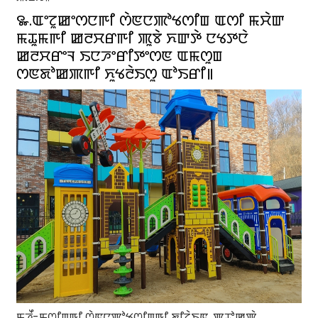
꯳.ꯑꯦꯖꯨꯀꯦꯁꯅꯒꯤ ꯁꯥꯟꯅꯄꯣꯠꯁꯤꯡ ꯑꯁꯤ ꯃꯆꯥꯛ
ꯃꯊꯨꯃꯒꯤ ꯀꯂꯆꯔꯒꯤ ꯄꯨꯕꯥ ꯈꯛꯇꯥ ꯅꯠꯇꯅꯥ
ꯀꯂꯆꯔꯦꯜ ꯏꯅꯍꯦꯔꯤꯇꯦꯁꯟ ꯑꯃꯁꯨꯡ
ꯁꯟꯗꯣꯀꯄꯒꯤ ꯈꯨꯠꯂꯥꯏꯁꯨ ꯑꯣꯏꯔꯤ꯫
ꯃꯍꯩ-ꯃꯁꯤꯡꯒꯤ ꯁꯥꯟꯅꯄꯣꯠꯁꯤꯡꯒꯤ ꯗꯤꯖꯥꯏꯟ, ꯄꯨꯊꯣꯀꯄꯥ,