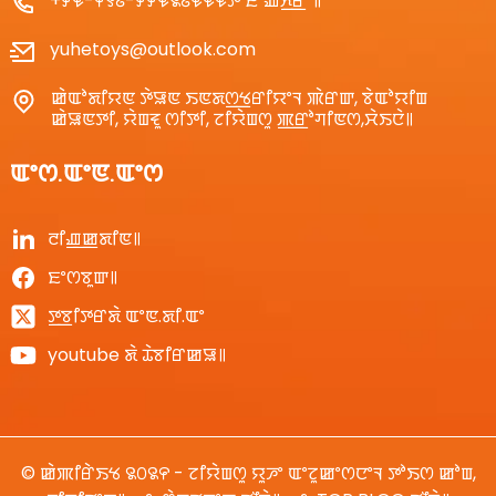
+꯸꯶-꯵꯱꯴-꯸꯸꯶꯲꯴꯶꯶꯶ꯇꯥ ꯐꯣꯉꯈ꯭ꯔꯦ꯫
yuhetoys@outlook.com
ꯀꯥꯑꯣꯗꯤꯌꯟ ꯇꯥꯎꯟ ꯏꯟꯗꯁ꯭ꯠꯔꯤꯌꯦꯜ ꯄꯥꯔꯛ, ꯕꯥꯑꯣꯌꯤꯡ
ꯀꯥꯎꯟꯇꯤ, ꯌꯥꯡꯓꯨ ꯁꯤꯇꯤ, ꯖꯤꯌꯥꯡꯁꯨ ꯄ꯭ꯔꯣꯚꯤꯟꯁ,ꯆꯥꯏꯅꯥ꯫
ꯑꯦꯁ.ꯑꯦꯟ.ꯑꯦꯁ
ꯂꯤꯉ꯭ꯀꯗꯤꯟ꯫
ꯐꯦꯁꯕꯨꯛ꯫
ꯇ꯭ꯕꯤꯇꯔꯗꯥ ꯑꯦꯟ.ꯗꯤ.ꯑꯦ
youtube ꯗꯥ ꯊꯥꯕꯤꯔꯀꯎ꯫
© ꯀꯥꯄꯤꯔꯥꯏꯠ ꯲꯰꯲꯵ - ꯖꯤꯌꯥꯡꯁꯨ ꯌꯨꯍꯦ ꯑꯦꯖꯨꯀꯦꯁꯅꯦꯜ ꯇꯣꯏꯁ ꯀꯣꯡ,