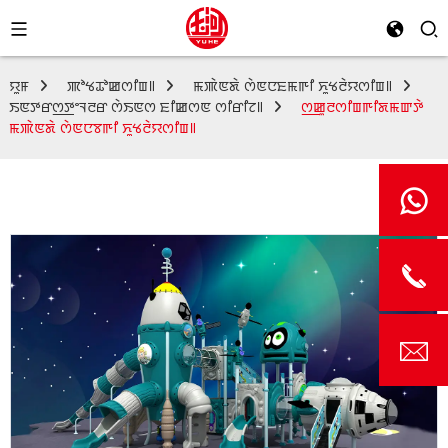
ꯌꯨꯝ
ꯄꯣꯠꯊꯣꯀꯁꯤꯡ꯫
ꯃꯄꯥꯟꯗꯥ ꯁꯥꯟꯅꯐꯃꯒꯤ ꯈꯨꯠꯂꯥꯌꯁꯤꯡ꯫
ꯏꯟꯇꯔꯁ꯭ꯇꯦꯜꯂꯔ ꯁꯥꯏꯟꯁ ꯐꯤꯀꯁꯟ ꯁꯤꯔꯤꯖ꯫
ꯁ꯭ꯀꯨꯂꯁꯤꯡꯒꯤꯗꯃꯛꯇꯥ
ꯃꯄꯥꯟꯗꯥ ꯁꯥꯟꯅꯕꯒꯤ ꯈꯨꯠꯂꯥꯌꯁꯤꯡ꯫