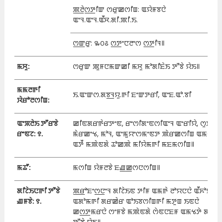
ꯄ꯭ꯂꯥꯁ꯭ꯇꯤꯛ ꯁꯔꯨꯀꯁꯤꯡ: ꯑꯌꯥꯝꯕꯅꯥ
ꯑꯦꯜ.ꯑꯦꯜ.ꯑꯩꯆ.ꯗꯤ.ꯄꯤ.ꯏ.
ꯁ꯭ꯛꯔꯨ: ꯳꯰꯴ ꯁ꯭ꯇꯦꯅꯂꯦꯁ ꯁ꯭ꯇꯤꯜ꯫
ꯃꯆꯨ:
ꯁꯔꯨꯛ ꯄꯨꯝꯅꯃꯛꯀꯤ ꯃꯆꯨ ꯃꯣꯗꯤꯐꯥꯏ ꯇꯧꯕꯥ ꯌꯥꯏ꯫
ꯃꯃꯂꯒꯤ
ꯏ.ꯑꯦꯛꯁ.ꯗꯕ꯭ꯜꯌꯨ.ꯒꯤ ꯐꯦꯛꯇꯔꯤ, ꯑꯦꯐ.ꯑꯣ.ꯕꯤ
ꯋꯥꯔꯣꯂꯁꯤꯡ:
ꯑꯦꯞꯂꯥꯏ ꯇꯧꯔꯕꯥ
ꯀꯤꯟꯗꯔꯒꯥꯔꯇꯦꯟ, ꯔꯦꯁꯤꯗꯦꯟꯁꯤꯑꯦꯜ ꯑꯦꯔꯤꯌꯥ, ꯁꯨꯄꯔ
ꯔꯦꯟꯖ: ꯱.
ꯃꯥꯔꯀꯦꯠ, ꯃꯣꯜ, ꯑꯦꯃꯨꯌꯦꯁꯃꯦꯟꯇ ꯄꯥꯔꯀꯁꯤꯡ ꯑꯃꯁꯨꯡ
ꯑꯇꯩ ꯃꯄꯥꯟꯗꯥ ꯊꯣꯀꯄꯥ ꯃꯤꯌꯥꯃꯒꯤ ꯃꯐꯃꯁꯤꯡ꯫
ꯃꯊꯧ:
ꯃꯁꯤꯡ ꯌꯥꯝꯂꯕꯥ ꯐꯉ꯭ꯀꯁꯅꯁꯤꯡ꯫
ꯗꯤꯖꯥꯏꯅꯒꯤ ꯇꯧꯕꯥ
ꯄ꯭ꯔꯣꯐꯦꯁ꯭ꯅꯦꯜ ꯗꯤꯖꯥꯏꯟ ꯇꯤꯝ ꯑꯃꯒꯥ ꯂꯣꯌꯅꯅꯥ ꯑꯩꯈꯣꯌꯅꯥ
ꯉꯝꯕꯥ: ꯱.
ꯑꯗꯣꯃꯒꯤ ꯗꯔꯀꯥꯔ ꯑꯣꯏꯕꯁꯤꯡꯒꯤ ꯃꯇꯨꯡ ꯏꯟꯅꯥ
ꯀꯁ꯭ꯇꯃꯔꯅꯥ ꯁꯦꯝꯕꯥ ꯃꯄꯥꯟꯗꯥ ꯁꯥꯟꯅꯐꯝ ꯑꯃꯠꯇꯥ ꯗꯤꯖꯥ