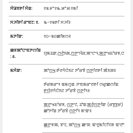
ꯆꯥꯎꯕꯒꯤ ꯆꯥꯡ:
꯱꯲.꯸*꯱꯳.꯷*꯷.꯱ꯃꯤ
ꯆꯍꯤꯒꯤ ꯔꯦꯟꯖ: ꯱.
꯳-꯱꯲ꯒꯤ ꯆꯍꯤ꯫
ꯃꯇꯤꯛ:
꯱꯰-꯲꯰ꯀꯤꯗꯁ꯫
ꯀꯝꯄꯣꯅꯦꯟꯇꯁꯤꯡ
ꯌꯨꯃꯊꯛ,ꯁ꯭ꯂꯥꯏꯗ,ꯁ꯭ꯇꯦꯌꯥꯔ,ꯄꯦꯅꯦꯜ,ꯄ꯭ꯂꯦꯠꯐꯣꯔꯝ,ꯅꯆꯤꯡꯕ
: ꯴.
ꯃꯆꯥꯛ:
ꯄꯣꯁ꯭ꯠ:ꯒꯥꯂꯚꯥꯅꯥꯏꯖ ꯇꯧꯔꯕꯥ ꯁ꯭ꯇꯤꯂꯒꯤ ꯄꯥꯏꯞ꯫
ꯒꯥꯔꯗꯔꯦꯜ ꯑꯃꯁꯨꯡ ꯍꯦꯟꯗꯔꯦꯂꯒꯤ ꯁꯔꯨꯀꯁꯤꯡ:
ꯒ꯭ꯌꯥꯂꯚꯥꯅꯥꯏꯖ ꯇꯧꯔꯕꯥ ꯁ꯭ꯇꯤꯜ꯫
ꯄ꯭ꯂꯦꯠꯐꯣꯔꯝ, ꯁ꯭ꯇꯦꯖ, ꯊꯣꯡ:ꯄ꯭ꯂꯥꯁ꯭ꯇꯤꯛ (ꯔꯕ꯭ꯕꯔ)
ꯀꯣꯇꯤꯡ ꯇꯧꯔꯕꯥ ꯁ꯭ꯇꯤꯜ ꯗꯦꯛ꯫
ꯀ꯭ꯂꯦꯝꯄ, ꯕꯦꯖ, ꯄꯣꯁ꯭ꯠ ꯀꯦꯞ: ꯑꯦꯂꯨꯃꯤꯅꯤꯌꯝ ꯑꯦꯂꯣꯌ꯫