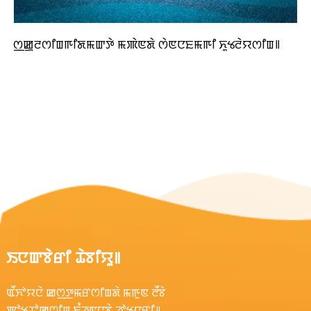
ꯁ꯭ꯀꯨꯂꯁꯤꯡꯒꯤꯗꯃꯛꯇꯥ ꯃꯄꯥꯟꯗꯥ ꯁꯥꯟꯅꯐꯃꯒꯤ ꯈꯨꯠꯂꯥꯌꯁꯤꯡ꯫
ꯏꯅꯛꯕꯥꯔꯤ ꯊꯥꯕꯤꯌꯨ꯫
ꯑꯩꯈꯣꯌꯅꯥ ꯀꯁ꯭ꯇꯃꯔꯁꯤꯡꯗꯥ ꯃꯒꯨꯟ ꯂꯩꯕꯥ
ꯄꯣꯠꯊꯣꯀꯁꯤꯡ ꯐꯪꯍꯟꯅꯕꯥ ꯍꯣꯠꯅꯔꯤ꯫