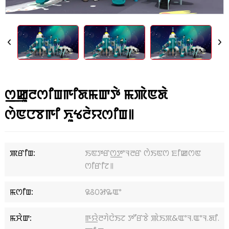
ꯁ꯭ꯀꯨꯂꯁꯤꯡꯒꯤꯗꯃꯛꯇꯥ ꯃꯄꯥꯟꯗꯥ
ꯁꯥꯟꯅꯕꯒꯤ ꯈꯨꯠꯂꯥꯌꯁꯤꯡ꯫
ꯄꯔꯤꯡ:
ꯏꯟꯇꯔꯁ꯭ꯇꯦꯜꯂꯔ ꯁꯥꯏꯟꯁ ꯐꯤꯀꯁꯟ
ꯁꯤꯔꯤꯖ꯫
ꯃꯁꯤꯡ:
꯲꯴꯰꯷꯳ꯑꯦ
ꯃꯆꯥꯛ:
ꯒ꯭ꯌꯥꯂꯚꯥꯅꯥꯏꯖ ꯇꯧꯔꯕꯥ ꯄꯥꯏꯞ&ꯑꯦꯜ.ꯑꯦꯜ.ꯗꯤ.