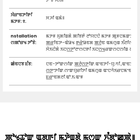
ꯇꯧꯕꯥ ꯌꯥꯏ꯫
ꯋꯥꯔꯦꯟꯇꯤꯒꯤ
ꯆꯍꯤ ꯑꯃꯥ꯫
ꯃꯇꯝ: ꯱.
nstallation
ꯃꯇꯝ ꯈꯨꯗꯤꯡꯗꯥ ꯄꯤꯕꯒꯥ ꯂꯣꯌꯅꯅꯥ ꯃꯇꯝ ꯄꯨꯝꯅꯃꯛꯇꯥ
ꯁꯄꯣꯔꯠ ꯇꯧꯕꯥ:
ꯄ꯭ꯔꯤꯟꯇ-ꯑꯥꯎꯠ ꯒ꯭ꯔꯥꯎꯟꯗ ꯄ꯭ꯂꯥꯟ ꯑꯃꯁꯨꯡ ꯏꯪꯂꯤꯁ-
ꯆꯥꯏꯅꯥꯗꯥ ꯏꯅꯁ꯭ꯇꯣꯂꯦꯁꯅꯒꯤ ꯏꯅꯁ꯭ꯠꯔꯛꯁꯅꯁꯤꯡ ꯂꯩꯒꯅ
ꯀꯥꯟꯅꯕ ꯐꯪꯕ:
ꯅꯟ-ꯇꯣꯛꯁꯤꯛ ꯄ꯭ꯂꯥꯁ꯭ꯇꯤꯛ.ꯑꯦꯟꯇꯤ-ꯌꯨ.ꯚꯤ.,ꯑꯦꯟꯇꯤ-
ꯁ꯭ꯇꯦꯇꯤꯛ.ꯁꯦꯛꯌꯨꯔꯤꯇꯤ ꯑꯃꯁꯨꯡ ꯑꯦꯅꯚꯥꯏꯔꯅꯃꯦꯟꯇ
ꯐ꯭ꯔꯦꯟꯗꯂꯤ.ꯑꯣ.ꯏ.ꯑꯦꯝ
ꯄꯣꯠꯊꯣꯛ ꯑꯗꯨꯒꯤ ꯃꯇꯥꯡꯗꯥ ꯃꯁꯛ ꯈꯪꯗꯣꯀꯄꯥ꯫