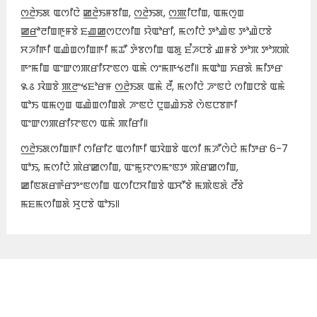
ꯁ꯭ꯂꯥꯏꯗ ꯑꯁꯤꯅꯥ ꯀ꯭ꯂꯥꯏꯝꯕꯤꯡ, ꯁ꯭ꯂꯥꯏꯗ, ꯁ꯭ꯄꯤꯅꯤꯡ, ꯑꯃꯁꯨꯡ
ꯀ꯭ꯔꯣꯂꯤꯡꯒꯨꯝꯕꯥ ꯐꯉ꯭ꯀꯁꯅꯁꯤꯡ ꯌꯥꯑꯣꯔꯤ, ꯃꯁꯤꯅꯥ ꯇꯣꯉꯥꯟ ꯇꯣꯉꯥꯅꯕꯥ
ꯆꯍꯤꯒꯤ ꯑꯉꯥꯡꯁꯤꯡꯒꯤ ꯃꯊꯧ ꯇꯥꯕꯁꯤꯡ ꯑꯗꯨ ꯐꯪꯍꯅꯕꯥ ꯉꯝꯕꯥ ꯇꯣꯞ ꯇꯣꯞꯄꯥ
ꯒꯦꯃꯤꯡ ꯑꯦꯛꯁꯄꯔꯤꯌꯦꯟꯁ ꯑꯃꯥ ꯁꯦꯃꯒꯠꯂꯤ꯫ ꯃꯑꯣꯡ ꯈꯔꯗꯥ ꯃꯤꯇꯔ
꯲.꯴ ꯋꯥꯡꯕꯥ ꯄ꯭ꯂꯦꯠꯐꯣꯔꯝ ꯁ꯭ꯂꯥꯏꯗ ꯑꯃꯥ ꯂꯩ, ꯃꯁꯤꯅꯥ ꯍꯦꯟꯅꯥ ꯁꯤꯡꯅꯕꯥ ꯑꯃꯥ
ꯑꯣꯏ ꯑꯃꯁꯨꯡ ꯑꯉꯥꯡꯁꯤꯡꯗꯥ ꯍꯦꯟꯅꯥ ꯅꯨꯡꯉꯥꯏꯕꯥ ꯁꯥꯟꯅꯕꯒꯤ
ꯑꯦꯛꯁꯄꯔꯤꯌꯦꯟꯁ ꯑꯃꯥ ꯄꯤꯔꯤ꯫
ꯁ꯭ꯂꯥꯏꯗꯁꯤꯡꯒꯤ ꯁꯤꯔꯤꯖ ꯑꯁꯤꯒꯤ ꯑꯋꯥꯡꯕꯥ ꯑꯁꯤ ꯃꯍꯧꯁꯥꯅꯥ ꯃꯤꯇꯔ 6-7
ꯑꯣꯏ, ꯃꯁꯤꯅꯥ ꯄꯥꯔꯀꯁꯤꯡ, ꯑꯦꯃꯨꯌꯦꯁꯃꯦꯟꯇ ꯄꯥꯔꯀꯁꯤꯡ,
ꯀꯤꯟꯗꯔꯒꯥꯔꯇꯦꯟꯁꯤꯡ ꯑꯁꯤꯅꯆꯤꯡꯕꯥ ꯑꯆꯧꯕꯥ ꯃꯄꯥꯟꯗꯥ ꯂꯩꯕꯥ
ꯃꯐꯃꯁꯤꯡꯗꯥ ꯆꯨꯅꯕꯥ ꯑꯣꯏ꯫