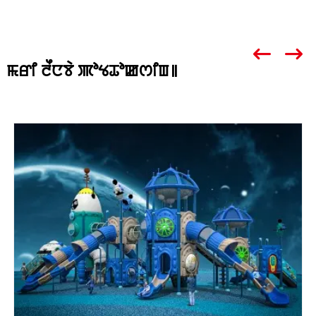
ꯃꯔꯤ ꯂꯩꯅꯕꯥ ꯄꯣꯠꯊꯣꯀꯁꯤꯡ꯫