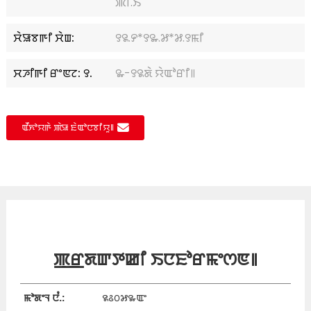
ꯄꯤ.ꯏ
ꯆꯥꯎꯕꯒꯤ ꯆꯥꯡ:
꯱꯲.꯸*꯱꯳.꯷*꯷.꯱ꯃꯤ
ꯆꯍꯤꯒꯤ ꯔꯦꯟꯖ: ꯱.
꯳-꯱꯲ꯗꯥ ꯌꯥꯑꯣꯔꯤ꯫
ꯑꯩꯈꯣꯌꯒꯥ ꯄꯥꯎ ꯐꯥꯑꯣꯅꯕꯤꯌꯨ꯫
ꯄ꯭ꯔꯗꯛꯇꯀꯤ ꯏꯅꯐꯣꯔꯃꯦꯁꯟ꯫
ꯃꯣꯗꯦꯜ ꯅꯪ.:
꯲꯴꯰꯷꯳ꯑꯦ