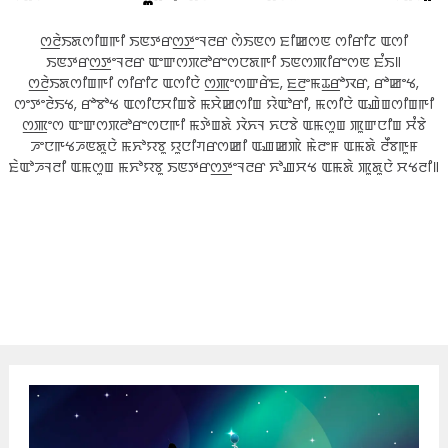
ꯁ꯭ꯂꯥꯏꯗꯁꯤꯡꯒꯤ ꯏꯟꯇꯔꯁ꯭ꯇꯦꯜꯂꯔ ꯁꯥꯏꯟꯁ ꯐꯤꯀꯁꯟ ꯁꯤꯔꯤꯖ ꯑꯁꯤ
ꯏꯟꯇꯔꯁ꯭ꯇꯦꯜꯂꯔ ꯑꯦꯛꯁꯞꯂꯣꯔꯦꯁꯅꯗꯒꯤ ꯏꯟꯁꯄꯤꯔꯦꯁꯟ ꯐꯪꯏ꯫
ꯁ꯭ꯂꯥꯏꯗꯁꯤꯡꯒꯤ ꯁꯤꯔꯤꯖ ꯑꯁꯤꯅꯥ ꯁ꯭ꯄꯦꯁꯛꯔꯥꯐ, ꯐ꯭ꯂꯦꯃꯊ꯭ꯔꯣꯋꯔ, ꯔꯣꯀꯦꯠ,
ꯁꯦꯇꯦꯂꯥꯏꯠ, ꯔꯣꯕꯣꯠ ꯑꯁꯤꯅꯆꯤꯡꯕꯥ ꯃꯆꯥꯀꯁꯤꯡ ꯌꯥꯑꯣꯔꯤ, ꯃꯁꯤꯅꯥ ꯑꯉꯥꯡꯁꯤꯡꯒꯤ
ꯁ꯭ꯄꯦꯁ ꯑꯦꯛꯁꯞꯂꯣꯔꯦꯁꯅꯒꯤ ꯃꯇꯥꯡꯗꯥ ꯋꯥꯈꯜ ꯈꯅꯕꯥ ꯑꯃꯁꯨꯡ ꯄꯨꯛꯅꯤꯡ ꯆꯪꯕꯥ
ꯍꯦꯅꯒꯠꯍꯟꯗꯨꯅꯥ ꯃꯈꯣꯌꯕꯨ ꯌꯨꯅꯤꯚꯔꯁꯀꯤ ꯑꯉꯀꯄꯥ ꯃꯥꯂꯦꯝ ꯑꯃꯗꯥ ꯂꯩꯕꯒꯨꯝ
ꯐꯥꯑꯣꯍꯜꯂꯤ ꯑꯃꯁꯨꯡ ꯃꯈꯣꯌꯕꯨ ꯏꯟꯇꯔꯁ꯭ꯇꯦꯜꯂꯔ ꯈꯣꯉꯆꯠ ꯑꯃꯗꯥ ꯄꯨꯗꯨꯅꯥ ꯆꯠꯂꯤ꯫