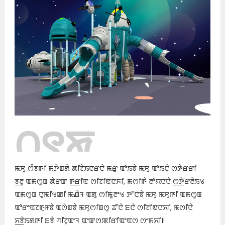
꯰꯱ꯗꯥ
ꯊꯣꯀꯈꯤ꯫
ꯃꯆꯨ ꯁꯪꯕꯒꯤ ꯃꯇꯥꯡꯗꯥ ꯗꯤꯖꯥꯏꯅꯔꯅꯥ ꯃꯔꯨ ꯑꯣꯏꯕꯥ ꯃꯆꯨ ꯑꯣꯏꯅꯥ ꯁ꯭ꯇꯥꯔꯔꯤ
ꯕ꯭ꯂꯨ ꯑꯃꯁꯨꯡ ꯗꯥꯔꯛ ꯒ꯭ꯔꯤꯟ ꯁꯤꯖꯤꯟꯅꯈꯤ, ꯃꯁꯤꯒꯥ ꯂꯣꯌꯅꯅꯥ ꯁ꯭ꯇꯥꯔꯂꯥꯏꯠ
ꯑꯃꯁꯨꯡ ꯅꯨꯃꯤꯠꯀꯤ ꯃꯉꯥꯜ ꯑꯗꯨ ꯁꯤꯃꯨꯂꯦꯠ ꯇꯧꯅꯕꯥ ꯃꯆꯨ ꯃꯆꯨꯒꯤ ꯑꯃꯁꯨꯡ
ꯑꯣꯔꯦꯟꯖꯒꯨꯝꯕꯥ ꯑꯁꯥꯡꯕꯥ ꯃꯆꯨꯁꯤꯡꯁꯨ ꯊꯧꯅꯥ ꯐꯅꯥ ꯁꯤꯖꯤꯟꯅꯈꯤ, ꯃꯁꯤꯅꯥ
ꯈ꯭ꯕꯥꯏꯗꯒꯤ ꯐꯕꯥ ꯚꯤꯖꯨꯑꯦꯜ ꯑꯦꯛꯁꯄꯤꯔꯤꯑꯦꯟꯁ ꯁꯦꯃꯈꯤ꯫