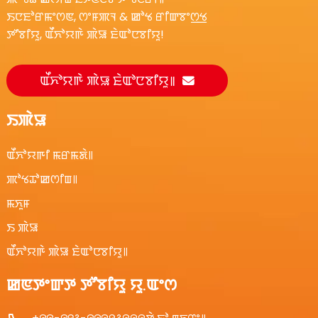
ꯏꯅꯐꯣꯔꯃꯦꯁꯟ, ꯁꯦꯝꯄꯜ & ꯀꯣꯠ ꯔꯤꯛꯕꯦꯁ꯭ꯠ
ꯇꯧꯕꯤꯌꯨ, ꯑꯩꯈꯣꯌꯒꯥ ꯄꯥꯎ ꯐꯥꯑꯣꯅꯕꯤꯌꯨ!
ꯑꯩꯈꯣꯌꯒꯥ ꯄꯥꯎ ꯐꯥꯑꯣꯅꯕꯤꯌꯨ꯫
ꯏꯄꯥꯎ
ꯑꯩꯈꯣꯌꯒꯤ ꯃꯔꯃꯗꯥ꯫
ꯄꯣꯠꯊꯣꯀꯁꯤꯡ꯫
ꯃꯈꯨꯝ
ꯏ ꯄꯥꯎ
ꯑꯩꯈꯣꯌꯒꯥ ꯄꯥꯎ ꯐꯥꯑꯣꯅꯕꯤꯌꯨ꯫
ꯀꯟꯇꯦꯛꯇ ꯇꯧꯕꯤꯌꯨ ꯌꯨ.ꯑꯦꯁ