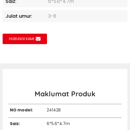
Saiz:
6*5.6*4.7m
Julat umur:
3-8
HUBUNGI KAMI
Maklumat Produk
NO model:
24142B
Saiz:
6*5.6*4.7m