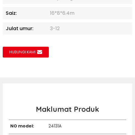
Saiz:
16*8*6.4m
Julat umur:
3-12
HUBUNGI KAMI
Maklumat Produk
NO model:
24131A