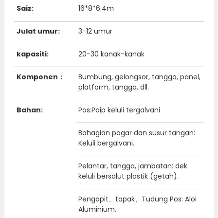
Saiz:
16*8*6.4m
Julat umur:
3-12 umur
kapasiti:
20-30 kanak-kanak
Komponen：
Bumbung, gelongsor, tangga, panel,
platform, tangga, dll.
Bahan:
Pos:Paip keluli tergalvani
Bahagian pagar dan susur tangan:
Keluli bergalvani.
Pelantar, tangga, jambatan: dek
keluli bersalut plastik (getah).
Pengapit、tapak、Tudung Pos: Aloi
Aluminium.