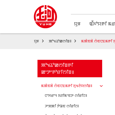
ꯌꯨꯝ
ꯑꯩꯈꯣꯌꯒꯤ ꯃꯔ
ꯌꯨꯝ
ꯄꯣꯠꯊꯣꯀꯁꯤꯡ꯫
ꯃꯄꯥꯟꯗꯥ ꯁꯥꯟꯅꯐꯃꯒꯤ ꯈ
ꯄꯣꯠꯊꯣꯀꯁꯤꯡꯒꯤ
ꯀꯦꯇꯦꯒꯣꯔꯤꯁꯤꯡ꯫
ꯃꯄꯥꯟꯗꯥ ꯁꯥꯟꯅꯐꯃꯒꯤ ꯈꯨꯠꯂꯥꯌꯁꯤꯡ꯫
ꯅꯦꯆꯔꯦꯜ ꯏꯂꯤꯃꯦꯟꯇ ꯁꯤꯔꯤꯖ꯫
ꯍꯦꯞꯄꯤ ꯇꯥꯎꯟ ꯁꯤꯔꯤꯖ꯫