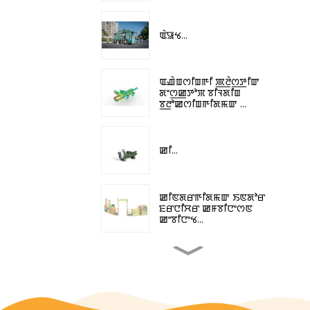
ꯑꯥꯎꯠ...
ꯑꯉꯥꯡꯁꯤꯡꯒꯤ ꯄ꯭ꯂꯥꯁ꯭ꯇꯤꯛ
ꯗꯦꯁ꯭ꯀꯇꯣꯞ ꯕꯤꯜꯗꯤꯡ
ꯕ꯭ꯂꯣꯀꯁꯤꯡꯒꯤꯗꯃꯛ ...
ꯀꯤ...
ꯀꯤꯟꯗꯔꯒꯤꯗꯃꯛ ꯏꯟꯗꯣꯔ
ꯐꯔꯅꯤꯆꯔ ꯀꯝꯕꯤꯅꯦꯁꯟ
ꯀꯦꯕꯤꯅꯦꯠ...
ꯄ꯭ꯔꯣꯐꯦꯁ꯭ꯅꯦꯜ ꯑꯉꯥꯡꯁꯤꯡꯒꯤ
ꯏꯟꯗꯣꯔ ꯀ꯭ꯂꯥꯁꯔꯨꯃꯒꯤ
ꯈꯨꯠꯂꯥꯌꯁꯤꯡ...