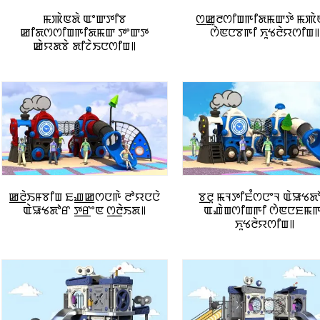
ꯃꯄꯥꯟꯗꯥ ꯑꯦꯛꯇꯤꯕ
ꯁ꯭ꯀꯨꯂꯁꯤꯡꯒꯤꯗꯃꯛꯇꯥ ꯃꯄꯥ
ꯀꯤꯗꯁꯁꯤꯡꯒꯤꯗꯃꯛ ꯇꯦꯛꯇ
ꯁꯥꯟꯅꯕꯒꯤ ꯈꯨꯠꯂꯥꯌꯁꯤꯡ꯫
ꯀꯥꯌꯗꯕꯥ ꯗꯤꯖꯥꯏꯅꯁꯤꯡ꯫
ꯀ꯭ꯂꯥꯏꯝꯕꯤꯡ ꯐꯉ꯭ꯀꯁꯅꯒꯥ ꯂꯣꯌꯅꯅꯥ
ꯕ꯭ꯂꯨ ꯃꯜꯇꯤꯐꯪꯁꯅꯦꯜ ꯑꯥꯎꯠꯗ
ꯑꯥꯎꯠꯗꯣꯔ ꯇ꯭ꯔꯦꯟ ꯁ꯭ꯂꯥꯏꯗ꯫
ꯑꯉꯥꯡꯁꯤꯡꯒꯤ ꯁꯥꯟꯅꯐꯃꯒ
ꯈꯨꯠꯂꯥꯌꯁꯤꯡ꯫