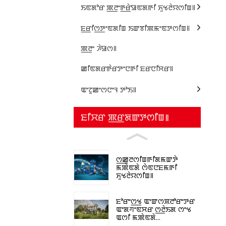
ꯏꯟꯗꯣꯔ ꯄ꯭ꯂꯦꯒ꯭ꯔꯥꯎꯟꯗꯒꯤ ꯈꯨꯠꯂꯥꯌꯁꯤꯡ꯫
ꯐ꯭ꯔꯤꯁ꯭ꯇꯦꯟꯗꯤꯡ ꯏꯛꯕꯤꯄꯃꯦꯟꯇꯁꯤꯡ꯫
ꯄ꯭ꯂꯦ ꯍꯥꯎꯁ꯫
ꯀꯤꯟꯗꯔꯒꯥꯔꯇꯦꯅꯒꯤ ꯐꯔꯅꯤꯆꯔ꯫
ꯑꯦꯖꯨꯀꯦꯁꯅꯦꯜ ꯇꯣꯏ꯫
ꯐꯤꯆꯔ ꯄ꯭ꯔꯗꯛꯇꯁꯤꯡ꯫
ꯁ꯭ꯀꯨꯂꯁꯤꯡꯒꯤꯗꯃꯛꯇꯥ
ꯃꯄꯥꯟꯗꯥ ꯁꯥꯟꯅꯐꯃꯒꯤ
ꯈꯨꯠꯂꯥꯌꯁꯤꯡ꯫
ꯐꯣꯔꯦꯁ꯭ꯠ ꯑꯦꯛꯁꯞꯂꯣꯔꯦꯇꯔ
ꯑꯦꯗꯚꯦꯟꯆꯔ ꯁ꯭ꯂꯥꯏꯗ ꯁꯦꯠ
ꯑꯁꯤ ꯃꯄꯥꯟꯗꯥ...