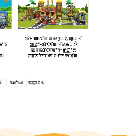
ꯄꯥꯔꯀꯁꯤꯡ ꯑꯃꯁꯨꯡ ꯁ꯭ꯀꯨꯂꯒꯤ
ꯃꯦꯠ
ꯄ꯭ꯂꯦꯌꯔꯁꯤꯡꯒꯤꯗꯃꯛꯇꯥ
ꯔ
ꯀꯝꯃꯔꯁꯤꯑꯦꯜ-ꯒ꯭ꯔꯦꯗ
ꯡ꯫
ꯀꯝꯕꯤꯅꯦꯁꯟ ꯁ꯭ꯂꯥꯏꯗꯁꯤꯡ꯫
ꯪ
ꯑꯔꯣꯏꯕ
ꯑꯄꯨꯅꯕꯥ ꯳