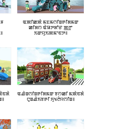
ꯐꯝ
ꯑꯄꯤꯀꯄꯥ ꯃꯐꯃꯁꯤꯡꯒꯤꯗꯃꯛ
ꯀꯤꯗꯁ ꯑꯥꯎꯇꯗꯣꯔ ꯄ꯭ꯂꯦ
꯫
ꯏꯛꯌꯨꯏꯄꯃꯦꯟꯇ꯫
ꯄꯥꯟꯗꯥ
ꯑꯉꯥꯡꯁꯤꯡꯒꯤꯗꯃꯛ ꯕꯁꯀꯤ ꯃꯄꯥꯟꯗꯥ
ꯡ꯫
ꯅꯨꯡꯉꯥꯏꯕꯒꯤ ꯈꯨꯠꯂꯥꯌꯁꯤꯡ꯫