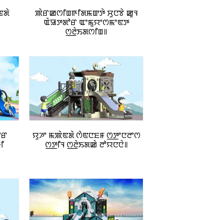
ꯟꯗꯥ
ꯄꯥꯔꯀꯁꯤꯡꯒꯤꯗꯃꯛꯇꯥ ꯆꯨꯅꯕꯥ ꯀꯨꯜ
ꯑꯥꯎꯇꯗꯣꯔ ꯑꯦꯃꯨꯌꯦꯁꯃꯦꯟꯇ
ꯁ꯭ꯂꯥꯏꯗꯁꯤꯡ꯫
ꯣꯔ
ꯌꯨꯍꯦ ꯃꯄꯥꯟꯗꯥ ꯁꯥꯟꯅꯐꯝ ꯁ꯭ꯇꯦꯅꯂꯦꯁ
ꯤ
ꯁ꯭ꯇꯤꯜ ꯁ꯭ꯂꯥꯏꯗꯀꯥ ꯂꯣꯌꯅꯅꯥ꯫