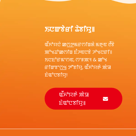
ꯃꯄꯥꯟꯗꯥ ꯑꯄꯤꯀꯄꯥ ꯑꯃꯁꯨꯡ
ꯃꯌꯥꯏ ꯑꯣꯏꯕꯥ ꯑꯉꯥꯡꯁꯤꯡꯒꯤ
ꯈꯣꯡꯆꯠ...
ꯁ꯭ꯂꯥꯏꯗ ꯑꯃꯒꯥ ꯂꯣꯌꯅꯅꯥ
ꯑꯄꯤꯀꯄꯥ ꯏꯟꯗꯣꯔ
ꯏꯅꯛꯕꯥꯔꯤ ꯊꯥꯕꯤꯌꯨ꯫
ꯄ꯭ꯂꯦꯒ꯭ꯔꯥꯎꯟꯗ
ꯏꯛꯕꯤꯄꯃꯦꯟꯇꯁꯤꯡ
ꯑꯃꯁꯨꯡ...
ꯑꯩꯈꯣꯌꯅꯥ ꯀꯁ꯭ꯇꯃꯔꯁꯤꯡꯗꯥ ꯃꯒꯨꯟ ꯂꯩꯕꯥ
ꯑꯥꯎꯇꯗꯣꯔ ꯄ꯭ꯂꯦꯒ꯭ꯔꯥꯎꯟꯗ
ꯄꯣꯠꯊꯣꯀꯁꯤꯡ ꯐꯪꯍꯟꯅꯕꯥ ꯍꯣꯠꯅꯔꯤ꯫
ꯏꯛꯕꯤꯄꯃꯦꯟꯇ ꯀ꯭ꯂꯥꯏꯝꯕꯔ
ꯏꯅꯐꯣꯔꯃꯦꯁꯟ, ꯁꯦꯝꯄꯜ & ꯀꯣꯠ
ꯐꯣꯔ ꯀꯤꯗꯁ ꯇꯤ...
ꯔꯤꯛꯕꯦꯁ꯭ꯠ ꯇꯧꯕꯤꯌꯨ, ꯑꯩꯈꯣꯌꯒꯥ ꯄꯥꯎ
ꯐꯥꯑꯣꯅꯕꯤꯌꯨ!
ꯑꯩꯈꯣꯌꯒꯥ ꯄꯥꯎ
ꯐꯥꯑꯣꯅꯕꯤꯌꯨ꯫