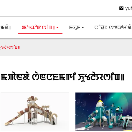
yu
ꯃꯗꯥ꯫
ꯄꯣꯠꯊꯣꯀꯁꯤꯡ꯫
ꯃꯈꯨꯝ
ꯅꯤꯎꯖ ꯁꯦꯟꯇꯔꯗꯥ 
ꯨꯠꯂꯥꯌꯁꯤꯡ꯫
ꯃꯄꯥꯟꯗꯥ ꯁꯥꯟꯅꯐꯃꯒꯤ ꯈꯨꯠꯂꯥꯌꯁꯤꯡ꯫