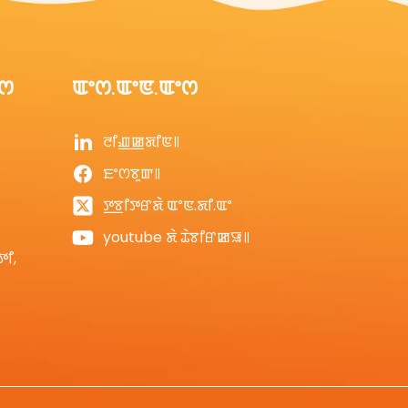
ꯦꯁ
ꯑꯦꯁ.ꯑꯦꯟ.ꯑꯦꯁ
ꯂꯤꯉ꯭ꯀꯗꯤꯟ꯫
ꯐꯦꯁꯕꯨꯛ꯫
ꯇ꯭ꯕꯤꯇꯔꯗꯥ ꯑꯦꯟ.ꯗꯤ.ꯑꯦ
youtube ꯗꯥ ꯊꯥꯕꯤꯔꯀꯎ꯫
ꯇꯤ,