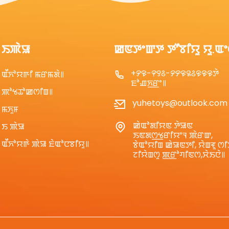
ꯏꯄꯥꯎ
ꯀꯟꯇꯦꯛꯇ ꯇꯧꯕꯤꯌꯨ ꯌꯨ.ꯑ
+꯸꯶-꯵꯱꯴-꯸꯸꯶꯲꯴꯶꯶꯶ꯇꯥ
ꯑꯩꯈꯣꯌꯒꯤ ꯃꯔꯃꯗꯥ꯫
ꯐꯣꯉꯈ꯭ꯔꯦ꯫
ꯄꯣꯠꯊꯣꯀꯁꯤꯡ꯫
yuhetoys@outlook.com
ꯃꯈꯨꯝ
ꯀꯥꯑꯣꯗꯤꯌꯟ ꯇꯥꯎꯟ
ꯏ ꯄꯥꯎ
ꯏꯟꯗꯁ꯭ꯠꯔꯤꯌꯦꯜ ꯄꯥꯔꯛ,
ꯑꯩꯈꯣꯌꯒꯥ ꯄꯥꯎ ꯐꯥꯑꯣꯅꯕꯤꯌꯨ꯫
ꯕꯥꯑꯣꯌꯤꯡ ꯀꯥꯎꯟꯇꯤ, ꯌꯥꯡꯓꯨ ꯁꯤ
ꯖꯤꯌꯥꯡꯁꯨ ꯄ꯭ꯔꯣꯚꯤꯟꯁ,ꯆꯥꯏꯅꯥ꯫