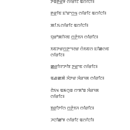
ꯇꯥꯡꯒ꯭ꯔꯥꯝ ꯁꯤꯔꯤꯖ ꯑꯁꯤꯅꯤ꯫
ꯒ꯭ꯔꯤꯟ ꯐꯣꯔꯦꯁ꯭ꯠ ꯁꯤꯔꯤꯖ ꯑꯁꯤꯅꯤ꯫
ꯄꯤ.ꯏ.ꯁꯤꯔꯤꯖ ꯑꯁꯤꯅꯤ꯫
ꯌꯨꯔꯣꯄꯤꯌꯟ ꯁ꯭ꯇꯥꯏꯜ ꯁꯤꯔꯤꯖ꯫
ꯏꯟꯇꯔꯁ꯭ꯇꯦꯜꯂꯔ ꯁꯥꯏꯟꯁ ꯐꯤꯀꯁꯟ
ꯁꯤꯔꯤꯖ꯫
ꯀ꯭ꯔꯤꯌꯦꯇꯤꯕ ꯇ꯭ꯔꯦꯟ ꯁꯤꯔꯤꯖ꯫
ꯑꯉꯀꯄꯥ ꯋꯥꯇꯔ ꯋꯥꯔꯜꯗ ꯁꯤꯔꯤꯖ꯫
ꯂꯥꯏꯠ ꯑꯃꯁꯨꯡ ꯁꯦꯗꯣꯡ ꯋꯥꯔꯜꯗ
ꯁꯤꯔꯤꯖ꯫
ꯕ꯭ꯔꯤꯇꯤꯁ ꯁ꯭ꯇꯥꯏꯜ ꯁꯤꯔꯤꯖ꯫
ꯍꯅꯤꯀꯣꯝ ꯁꯤꯔꯤꯖ ꯑꯁꯤꯅꯤ꯫