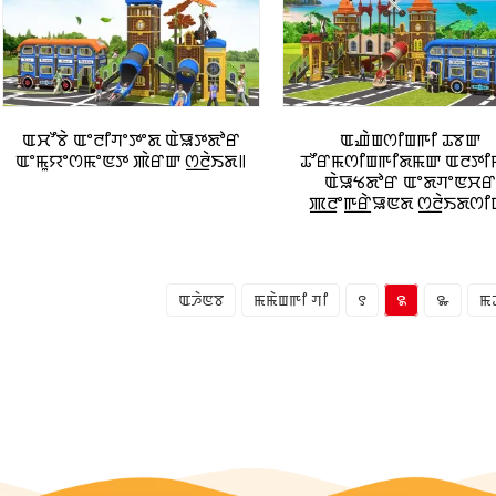
ꯑꯆꯧꯕꯥ ꯑꯦꯂꯤꯚꯦꯇꯦꯗ ꯑꯥꯎꯇꯗꯣꯔ
ꯑꯉꯥꯡꯁꯤꯡꯒꯤ ꯊꯕꯛ
ꯑꯦꯃꯨꯌꯦꯁꯃꯦꯟꯇ ꯄꯥꯔꯛ ꯁ꯭ꯂꯥꯏꯗ꯫
ꯊꯧꯔꯃꯁꯤꯡꯒꯤꯗꯃꯛ ꯑꯂꯇꯤ
ꯑꯥꯎꯠꯗꯣꯔ ꯑꯦꯗꯚꯦꯟꯆ
ꯄ꯭ꯂꯦꯒ꯭ꯔꯥꯎꯟꯗ ꯁ꯭ꯂꯥꯏꯗꯁꯤ
ꯑꯍꯥꯟꯕ
ꯃꯃꯥꯡꯒꯤ ꯚꯤ
꯱
꯲
꯳
ꯃꯊ