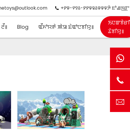
hetoys@outlook.com
+꯸꯶-꯵꯱꯴-꯸꯸꯶꯲꯴꯶꯶꯶ꯇꯥ ꯐꯣꯉꯈ꯭ꯔꯦ
ꯏꯅꯛꯕꯥꯔ
ꯂꯩ꯫
Blog
ꯑꯩꯈꯣꯌꯒꯥ ꯄꯥꯎ ꯐꯥꯑꯣꯅꯕꯤꯌꯨ꯫
ꯊꯥꯕꯤꯌꯨ꯫