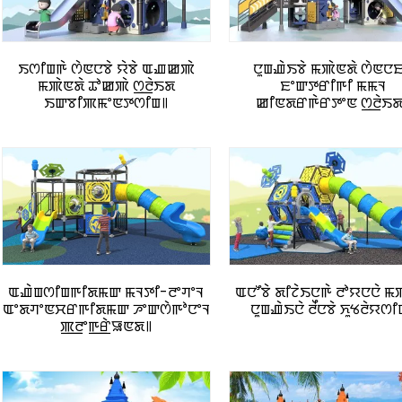
ꯏꯁꯤꯡꯒꯥ ꯁꯥꯟꯅꯕꯥ ꯌꯥꯕꯥ ꯑꯉꯀꯄꯥ
ꯅꯨꯡꯉꯥꯏꯕꯥ ꯃꯄꯥꯟꯗꯥ ꯁꯥꯟꯅ
ꯃꯄꯥꯟꯗꯥ ꯊꯣꯀꯄꯥ ꯁ꯭ꯂꯥꯏꯗ
ꯐꯦꯛꯇꯔꯤꯒꯤ ꯃꯃꯜ
ꯏꯛꯕꯤꯄꯃꯦꯟꯇꯁꯤꯡ꯫
ꯀꯤꯟꯗꯔꯒꯥꯔꯇꯦꯟ ꯁ꯭ꯂꯥꯏꯗ
ꯑꯉꯥꯡꯁꯤꯡꯒꯤꯗꯃꯛ ꯃꯜꯇꯤ-ꯂꯦꯚꯦꯜ
ꯑꯅꯧꯕꯥ ꯗꯤꯖꯥꯏꯅꯒꯥ ꯂꯣꯌꯅꯅꯥ ꯃ
ꯑꯦꯗꯚꯦꯟꯆꯔꯒꯤꯗꯃꯛ ꯍꯦꯛꯁꯥꯒꯣꯅꯦꯜ
ꯅꯨꯡꯉꯥꯏꯅꯥ ꯂꯩꯅꯕꯥ ꯈꯨꯠꯂꯥꯌꯁꯤ
ꯄ꯭ꯂꯦꯒ꯭ꯔꯥꯎꯟꯗ꯫