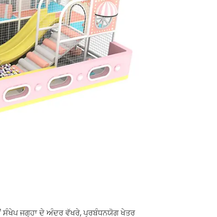
ੰਖੇਪ ਜਗ੍ਹਾ ਦੇ ਅੰਦਰ ਵੱਖਰੇ, ਪ੍ਰਬੰਧਨਯੋਗ ਖੇਤਰ