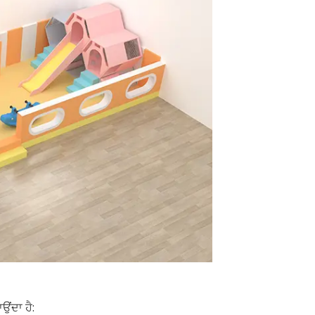
ਉਂਦਾ ਹੈ: