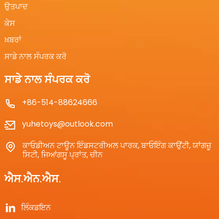
ਉਤਪਾਦ
ਕੇਸ
ਖ਼ਬਰਾਂ
ਸਾਡੇ ਨਾਲ ਸੰਪਰਕ ਕਰੋ
ਸਾਡੇ ਨਾਲ ਸੰਪਰਕ ਕਰੋ
+86-514-88624666
yuhetoys@outlook.com
ਕਾਓਡੀਅਨ ਟਾਊਨ ਇੰਡਸਟਰੀਅਲ ਪਾਰਕ, ​​ਬਾਓਇੰਗ ਕਾਉਂਟੀ, ਯਾਂਗਜ਼ੂ
ਸਿਟੀ, ਜਿਆਂਗਸੂ ਪ੍ਰਾਂਤ, ਚੀਨ
ਐਸ.ਐਨ.ਐਸ.
ਲਿੰਕਡਇਨ