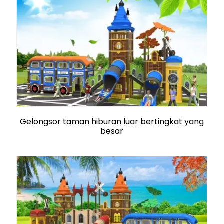
Gelongsor taman hiburan luar bertingkat yang
besar