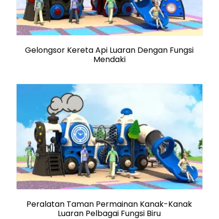
Gelongsor Kereta Api Luaran Dengan Fungsi
Mendaki
Peralatan Taman Permainan Kanak-Kanak
Luaran Pelbagai Fungsi Biru