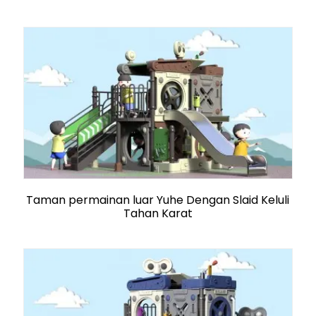
Taman permainan luar Yuhe Dengan Slaid Keluli
Tahan Karat