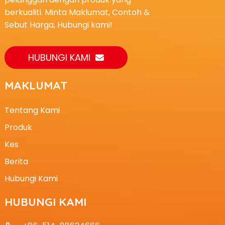
berkualiti. Minta Maklumat, Contoh &
Sebut Harga, Hubungi kami!
HUBUNGI KAMI
MAKLUMAT
Tentang Kami
Produk
Kes
Berita
Hubungi Kami
HUBUNGI KAMI