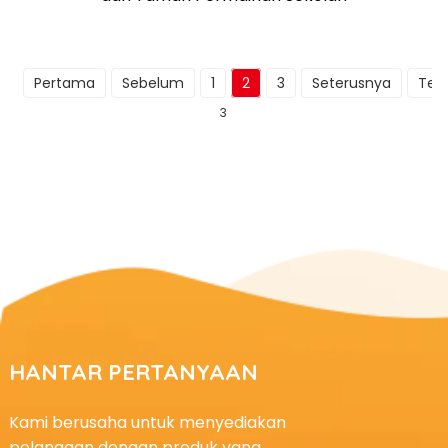
Pertama
Sebelum
1
2
3
Seterusnya
Tera
3
HANTAR PERTANYAAN
Kami berusaha untuk menyediakan
pelanggan dengan produk yang