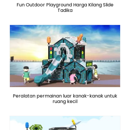
Fun Outdoor Playground Harga Kilang Slide
Tadika
Peralatan permainan luar kanak-kanak untuk
ruang kecil